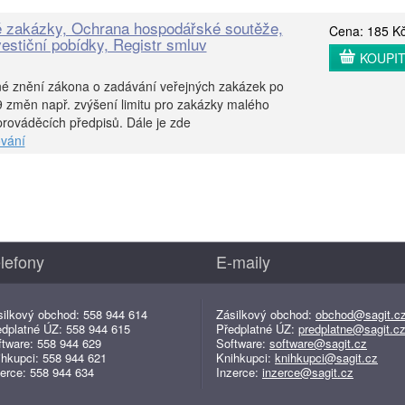
é zakázky, Ochrana hospodářské soutěže,
Cena: 185 K
estiční pobídky, Registr smluv
KOUPI
né znění zákona o zadávání veřejných zakázek po
9 změn např. zvýšení limitu pro zakázky malého
rováděcích předpisů. Dále je zde
vání
lefony
E-maily
silkový obchod: 558 944 614
Zásilkový obchod:
obchod@sagit.c
edplatné ÚZ: 558 944 615
Předplatné ÚZ:
predplatne@sagit.c
ftware: 558 944 629
Software:
software@sagit.cz
ihkupci: 558 944 621
Knihkupci:
knihkupci@sagit.cz
erce: 558 944 634
Inzerce:
inzerce@sagit.cz