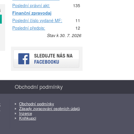
Poslední právní akt:
135
č
Finanční zpravodaj
T
Poslední číslo vydané MF:
11
Poslední předpis:
12
Stav k 30. 7. 2026
Obchodní podmínky
Obchodní podmínky
z
Zásady zpracování osobních údajů
z
Inzerce
Knihkupci