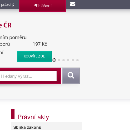
 prázdný
Přihlášení
užba, BIS, Zpravodajské
Vyhledat
Právní akty
Sbírka zákonů