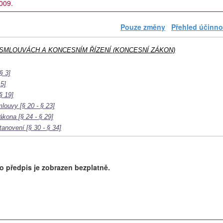
2009.
Pouze změny
Přehled účinno
H SMLOUVÁCH A KONCESNÍM ŘÍZENÍ (KONCESNÍ ZÁKON)
§ 3]
5]
§ 19]
uvy [§ 20 - § 23]
ona [§ 24 - § 29]
novení [§ 30 - § 34]
o předpis je zobrazen bezplatně.