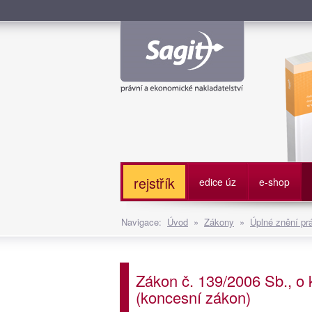
Služe
rejstřík
edice úz
e-shop
Navigace:
Úvod
»
Zákony
»
Úplné znění pr
Zákon č. 139/2006 Sb., o
(koncesní zákon)