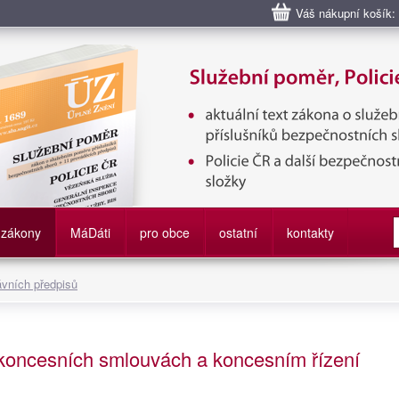
Váš nákupní košík:
bní poměr příslušníků bezpečnostních sborů, Policie ČR, Vězeňská sl
služby
zákony
M
á
D
áti
pro obce
ostatní
kontakty
ávních předpisů
 koncesních smlouvách a koncesním řízení