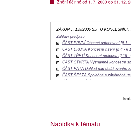
Znění účinné od 1. 7. 2009 do 31. 12. 
ZÁKON č. 139/2006 Sb., O KONCESNÍC
Záhlaví předpisu
ČÁST PRVNÍ Obecná ustanovení [§ 1 - 
ČÁST DRUHÁ Koncesní řízení [§ 4 - § 1
ČÁST TŘETĺ Koncesní smlouva [§ 16 - 
ČÁST ČTVRTÁ Významné koncestní smlo
ČÁST PÁTÁ Dohled nad dodržováním zák
ČÁST ŠESTÁ Společná a závěrečná usta
ČÁST SEDMÁ Účinnost [§ 35]
Účinnost novel
Tent
Nabídka k tématu