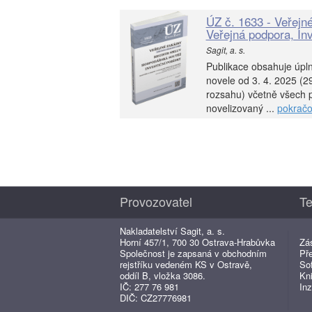
ÚZ č. 1633 - Veřejn
Veřejná podpora, Inv
Sagit, a. s.
Publikace obsahuje úpl
novele od 3. 4. 2025 (2
rozsahu) včetně všech p
novelizovaný ...
pokračo
Provozovatel
Te
Nakladatelství Sagit, a. s.
Horní 457/1, 700 30 Ostrava-Hrabůvka
Zá
Společnost je zapsaná v obchodním
Př
rejstříku vedeném KS v Ostravě,
So
oddíl B, vložka 3086.
Kn
IČ: 277 76 981
Inz
DIČ: CZ27776981