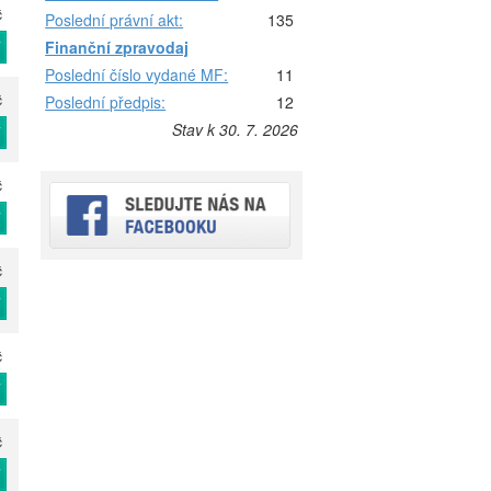
č
Poslední právní akt:
135
T
Finanční zpravodaj
Poslední číslo vydané MF:
11
č
Poslední předpis:
12
Stav k 30. 7. 2026
T
č
T
č
T
č
T
č
T