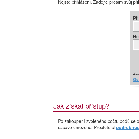
Nejste přihlášeni. Zadejte prosím svůj př
Př
He
Zap
Ode
Jak získat přístup?
Po zakoupení zvoleného počtu bodů se o
časově omezena. Přečtěte si
podrobnost