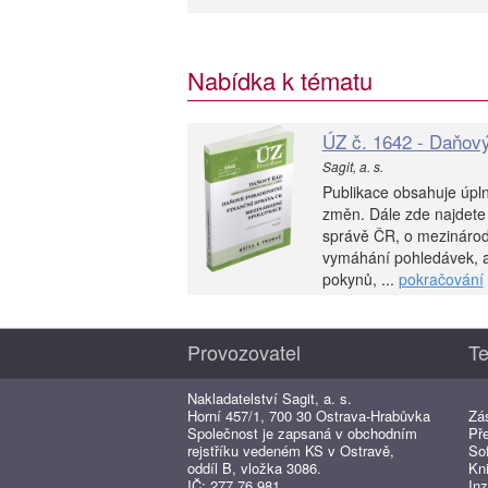
Nabídka k tématu
ÚZ č. 1642 - Daňový
Sagit, a. s.
Publikace obsahuje úpln
změn. Dále zde najdete
správě ČR, o mezinárod
vymáhání pohledávek, a
pokynů, ...
pokračování
Provozovatel
Te
Nakladatelství Sagit, a. s.
Horní 457/1, 700 30 Ostrava-Hrabůvka
Zá
Společnost je zapsaná v obchodním
Př
rejstříku vedeném KS v Ostravě,
So
oddíl B, vložka 3086.
Kn
IČ: 277 76 981
Inz