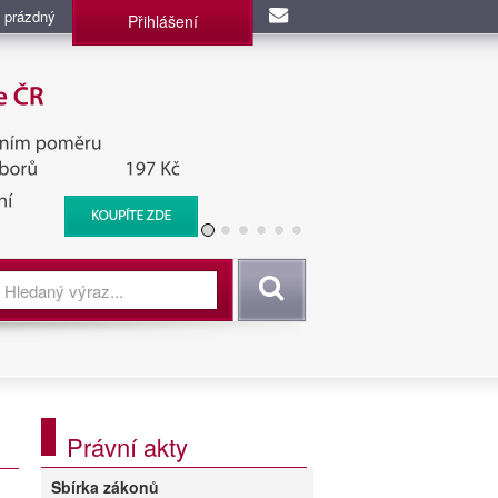
 prázdný
Přihlášení
užba, BIS, Zpravodajské
Vyhledat
Právní akty
Sbírka zákonů