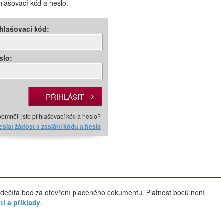
ihlašovací kód a heslo.
ihlašovací kód:
slo:
omněli jste přihlašovací kód a heslo?
slat žádost o zaslání kódu a hesla
dečítá bod za otevření placeného dokumentu. Platnost bodů není
i a příklady
.