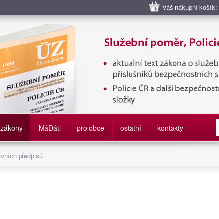
Váš nákupní košík:
bní poměr příslušníků bezpečnostních sborů, Policie ČR, Vězeňská sl
služby
zákony
M
á
D
áti
pro obce
ostatní
kontakty
ávních předpisů