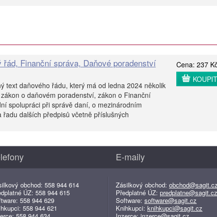
 řád, Finanční správa, Daňové poradenství
Cena: 237 K
KOUPI
ý text daňového řádu, který má od ledna 2024 několik
 zákon o daňovém poradenství, zákon o Finanční
ní spolupráci při správě daní, o mezinárodním
 řadu dalších předpisů včetně příslušných
lefony
E-maily
silkový obchod: 558 944 614
Zásilkový obchod:
obchod@sagit.c
edplatné ÚZ: 558 944 615
Předplatné ÚZ:
predplatne@sagit.c
ftware: 558 944 629
Software:
software@sagit.cz
ihkupci: 558 944 621
Knihkupci:
knihkupci@sagit.cz
erce: 558 944 634
Inzerce:
inzerce@sagit.cz