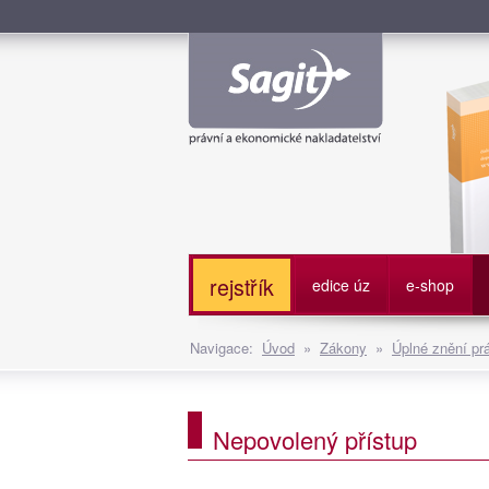
Služe
rejstřík
edice úz
e-shop
Navigace:
Úvod
»
Zákony
»
Úplné znění pr
Nepovolený přístup