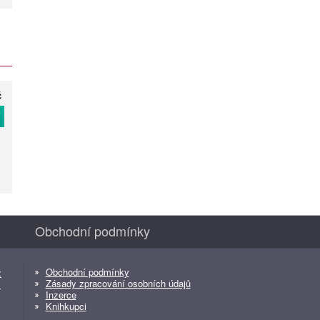
č
T
Obchodní podmínky
Obchodní podmínky
z
Zásady zpracování osobních údajů
z
Inzerce
Knihkupci