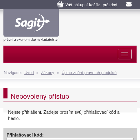
Váš nákupní košík: prázdný
Naviga
Navigace:
Úvod
»
Zákony
»
Úplné znění právních předpisů
Nepovolený přístup
Nejste přihlášeni. Zadejte prosím svůj přihlašovací kód a
heslo.
Přihlašovací kód: