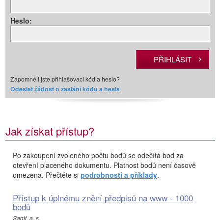
Heslo:
Zapomněli jste přihlašovací kód a heslo?
Odeslat žádost o zaslání kódu a hesla
Jak získat přístup?
Po zakoupení zvoleného počtu bodů se odečítá bod za
otevření placeného dokumentu. Platnost bodů není časově
omezena. Přečtěte si
podrobnosti a příklady
.
Přístup k úplnému znění předpisů na www - 1000
bodů
Sagit, a. s.