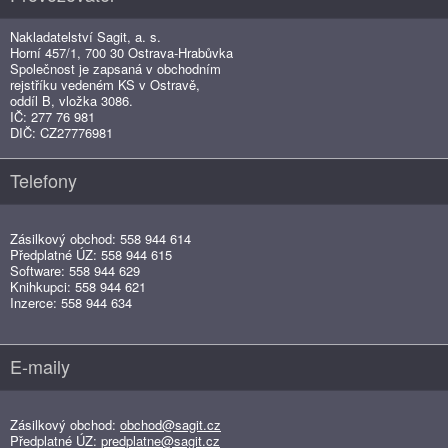
Nakladatelství Sagit, a. s.
Horní 457/1, 700 30 Ostrava-Hrabůvka
Společnost je zapsaná v obchodním
rejstříku vedeném KS v Ostravě,
oddíl B, vložka 3086.
IČ: 277 76 981
DIČ: CZ27776981
Telefony
Zásilkový obchod: 558 944 614
Předplatné ÚZ: 558 944 615
Software: 558 944 629
Knihkupci: 558 944 621
Inzerce: 558 944 634
E-maily
Zásilkový obchod:
obchod@sagit.cz
Předplatné ÚZ:
predplatne@sagit.cz