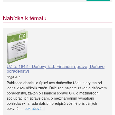
Nabídka k tématu
ÚZ č. 1642 - Daňový řád, Finanční správa, Daňové
poradenství
Sagit, a. s.
Publikace obsahuje úplný text daňového řádu, který má od
ledna 2024 několik změn. Dále zde najdete zákon o daňovém
poradenství, zákon o Finanční správě ČR, o mezinárodní
spolupráci při správě daní, o mezinárodním vymáhání
pohledávek, a řadu dalších předpisů včetně příslušných
pokynů, ...
pokračování