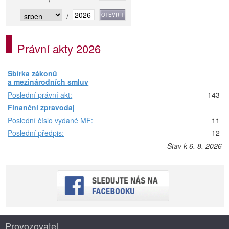
/
/
Právní akty 2026
Sbírka zákonů
a mezinárodních smluv
Poslední právní akt:
143
Finanční zpravodaj
Poslední číslo vydané MF:
11
Poslední předpis:
12
Stav k 6. 8. 2026
Provozovatel