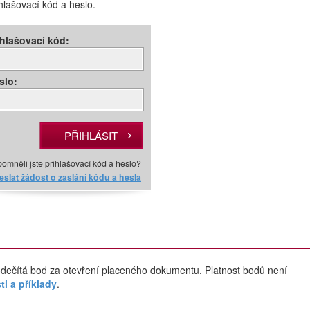
ihlašovací kód a heslo.
ihlašovací kód:
slo:
omněli jste přihlašovací kód a heslo?
slat žádost o zaslání kódu a hesla
dečítá bod za otevření placeného dokumentu. Platnost bodů není
i a příklady
.