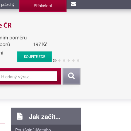
 prázdný
Přihlášení
užba, BIS, Zpravodajské
Vyhledat
Jak začít...
Používání účetního