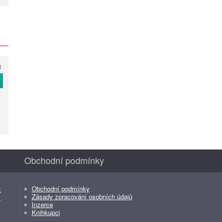
č
T
Obchodní podmínky
Obchodní podmínky
z
Zásady zpracování osobních údajů
z
Inzerce
Knihkupci