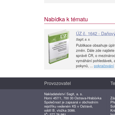
Nabídka k tématu
ÚZ č. 1642 - Daňový
Sagit, a. s.
Publikace obsahuje úpln
změn. Dále zde najdete
správě ČR, o mezinárod
vymáhání pohledávek, a
pokynů, ...
pokračování
Provozovatel
Te
Nakladatelství Sagit, a. s.
Horní 457/1, 700 30 Ostrava-Hrabůvka
Zá
Společnost je zapsaná v obchodním
Př
rejstříku vedeném KS v Ostravě,
So
oddíl B, vložka 3086.
Kn
IČ: 277 76 981
Inz