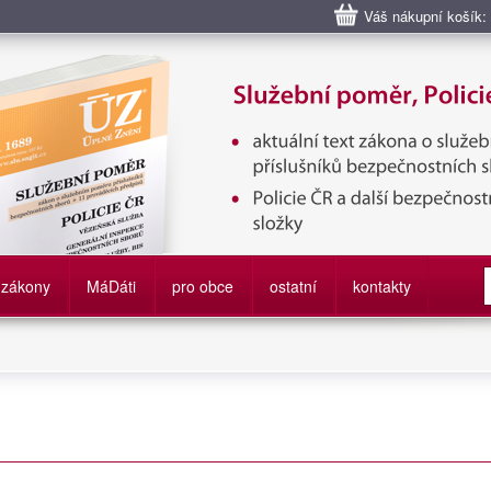
Váš nákupní košík:
bní poměr příslušníků bezpečnostních sborů, Policie ČR, Vězeňská sl
služby
zákony
M
á
D
áti
pro obce
ostatní
kontakty