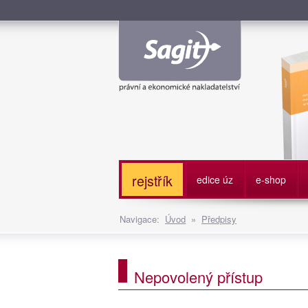
Služe
rejstřík
edice úz
e-shop
Navigace:
Úvod
»
Předpisy
Nepovolený přístup