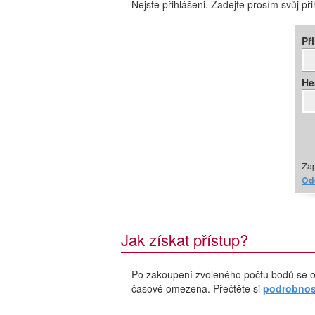
Nejste přihlášeni. Zadejte prosím svůj př
Př
He
Zap
Ode
Jak získat přístup?
Po zakoupení zvoleného počtu bodů se o
časově omezena. Přečtěte si
podrobnost