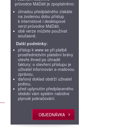
průvodce MáDáti je zpoplatněno:
úhradou předplatného získáte
na zvolenou dobu přístup
k internetové i desktopové
verzi průvodce MáDáti,
obě verze můžete používat
současně.
Další podmínky:
přístup k www se při platbě
prostřednictvím platební brány
otevře ihned po úhradě
faktury; o otevření přístupu je
uživatel informován e-mailovou
zprávou,
daňový doklad obdrží uživatel
poštou,
před uplynutím předplaceného
období vám systém nabídne
plynulé pokračování.
OBJEDNÁVKA