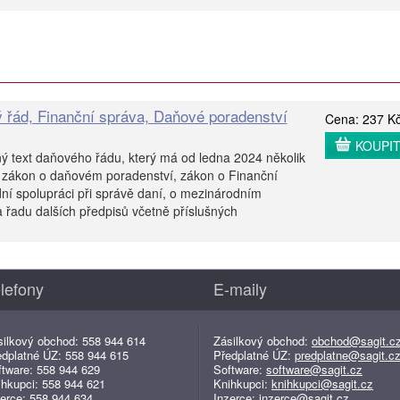
 řád, Finanční správa, Daňové poradenství
Cena: 237 K
KOUPI
ý text daňového řádu, který má od ledna 2024 několik
 zákon o daňovém poradenství, zákon o Finanční
ní spolupráci při správě daní, o mezinárodním
 řadu dalších předpisů včetně příslušných
lefony
E-maily
silkový obchod: 558 944 614
Zásilkový obchod:
obchod@sagit.c
edplatné ÚZ: 558 944 615
Předplatné ÚZ:
predplatne@sagit.c
ftware: 558 944 629
Software:
software@sagit.cz
ihkupci: 558 944 621
Knihkupci:
knihkupci@sagit.cz
erce: 558 944 634
Inzerce:
inzerce@sagit.cz