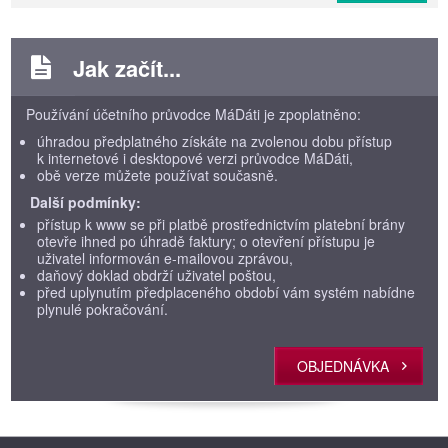
Jak začít...
Používání účetního průvodce MáDáti je zpoplatněno:
úhradou předplatného získáte na zvolenou dobu přístup
k internetové i desktopové verzi průvodce MáDáti,
obě verze můžete používat současně.
Další podmínky:
přístup k www se při platbě prostřednictvím platební brány
otevře ihned po úhradě faktury; o otevření přístupu je
uživatel informován e-mailovou zprávou,
daňový doklad obdrží uživatel poštou,
před uplynutím předplaceného období vám systém nabídne
plynulé pokračování.
OBJEDNÁVKA