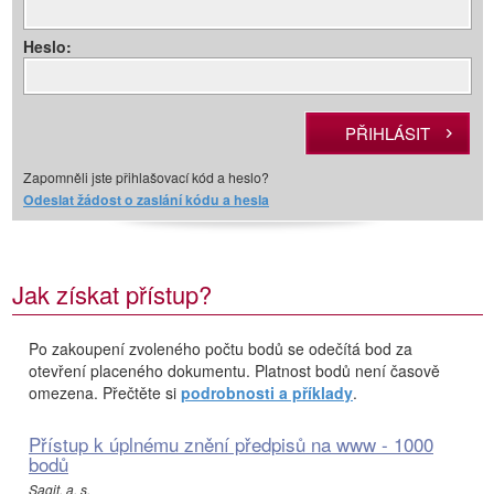
Heslo:
Zapomněli jste přihlašovací kód a heslo?
Odeslat žádost o zaslání kódu a hesla
Jak získat přístup?
Po zakoupení zvoleného počtu bodů se odečítá bod za
otevření placeného dokumentu. Platnost bodů není časově
omezena. Přečtěte si
podrobnosti a příklady
.
Přístup k úplnému znění předpisů na www - 1000
bodů
Sagit, a. s.