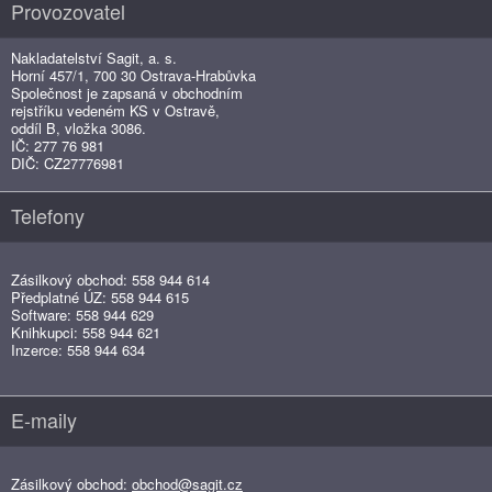
Provozovatel
Nakladatelství Sagit, a. s.
Horní 457/1, 700 30 Ostrava-Hrabůvka
Společnost je zapsaná v obchodním
rejstříku vedeném KS v Ostravě,
oddíl B, vložka 3086.
IČ: 277 76 981
DIČ: CZ27776981
Telefony
Zásilkový obchod: 558 944 614
Předplatné ÚZ: 558 944 615
Software: 558 944 629
Knihkupci: 558 944 621
Inzerce: 558 944 634
E-maily
Zásilkový obchod:
obchod@sagit.cz