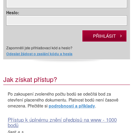
Heslo:
Zapomněli jste přihlašovací kód a heslo?
Odeslat žádost o zaslání kódu a hesla
Jak získat přístup?
Po zakoupení zvoleného počtu bodů se odečítá bod za
otevření placeného dokumentu. Platnost bodů není časově
omezena. Přečtěte si
podrobnosti a příklady
.
Přístup k úplnému znění předpisů na www - 1000
bodů
Sagit, a. s.