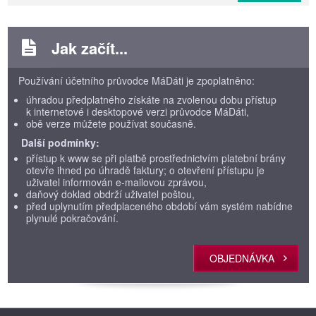
Jak začít...
Používání účetního průvodce MáDáti je zpoplatněno:
úhradou předplatného získáte na zvolenou dobu přístup
k internetové i desktopové verzi průvodce MáDáti,
obě verze můžete používat současně.
Další podmínky:
přístup k www se při platbě prostřednictvím platební brány
otevře ihned po úhradě faktury; o otevření přístupu je
uživatel informován e-mailovou zprávou,
daňový doklad obdrží uživatel poštou,
před uplynutím předplaceného období vám systém nabídne
plynulé pokračování.
OBJEDNÁVKA