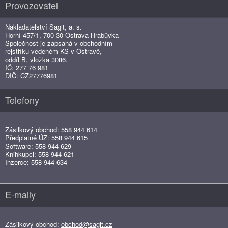
Provozovatel
Nakladatelství Sagit, a. s.
Horní 457/1, 700 30 Ostrava-Hrabůvka
Společnost je zapsaná v obchodním
rejstříku vedeném KS v Ostravě,
oddíl B, vložka 3086.
IČ: 277 76 981
DIČ: CZ27776981
Telefony
Zásilkový obchod: 558 944 614
Předplatné ÚZ: 558 944 615
Software: 558 944 629
Knihkupci: 558 944 621
Inzerce: 558 944 634
E-maily
Zásilkový obchod:
obchod@sagit.cz