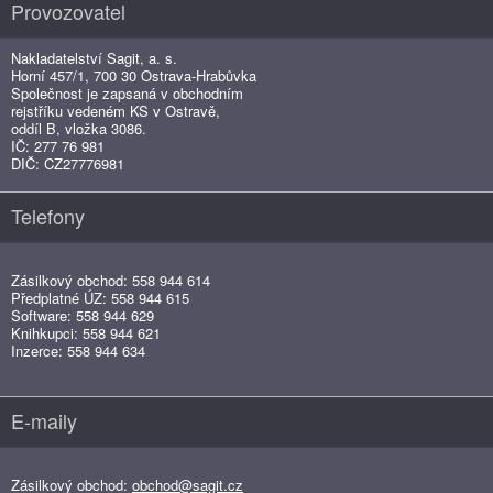
Provozovatel
Nakladatelství Sagit, a. s.
Horní 457/1, 700 30 Ostrava-Hrabůvka
Společnost je zapsaná v obchodním
rejstříku vedeném KS v Ostravě,
oddíl B, vložka 3086.
IČ: 277 76 981
DIČ: CZ27776981
Telefony
Zásilkový obchod: 558 944 614
Předplatné ÚZ: 558 944 615
Software: 558 944 629
Knihkupci: 558 944 621
Inzerce: 558 944 634
E-maily
Zásilkový obchod:
obchod@sagit.cz