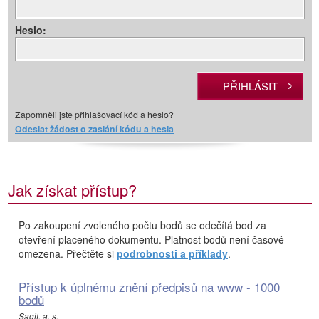
Heslo:
Zapomněli jste přihlašovací kód a heslo?
Odeslat žádost o zaslání kódu a hesla
Jak získat přístup?
Po zakoupení zvoleného počtu bodů se odečítá bod za
otevření placeného dokumentu. Platnost bodů není časově
omezena. Přečtěte si
podrobnosti a příklady
.
Přístup k úplnému znění předpisů na www - 1000
bodů
Sagit, a. s.