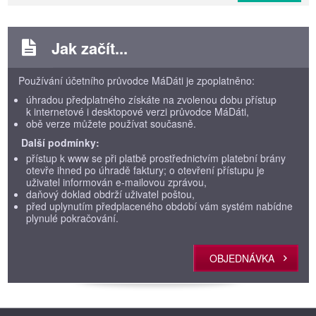
Jak začít...
Používání účetního průvodce MáDáti je zpoplatněno:
úhradou předplatného získáte na zvolenou dobu přístup
k internetové i desktopové verzi průvodce MáDáti,
obě verze můžete používat současně.
Další podmínky:
přístup k www se při platbě prostřednictvím platební brány
otevře ihned po úhradě faktury; o otevření přístupu je
uživatel informován e-mailovou zprávou,
daňový doklad obdrží uživatel poštou,
před uplynutím předplaceného období vám systém nabídne
plynulé pokračování.
OBJEDNÁVKA