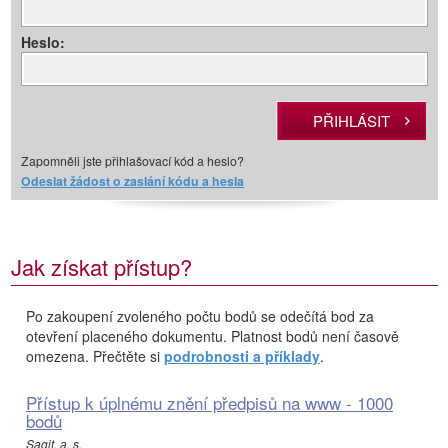
Heslo:
Zapomněli jste přihlašovací kód a heslo?
Odeslat žádost o zaslání kódu a hesla
Jak získat přístup?
Po zakoupení zvoleného počtu bodů se odečítá bod za
otevření placeného dokumentu. Platnost bodů není časově
omezena. Přečtěte si
podrobnosti a příklady
.
Přístup k úplnému znění předpisů na www - 1000
bodů
Sagit, a. s.