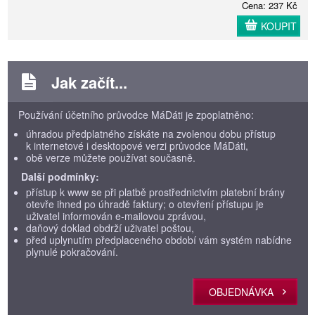
Cena: 237 Kč
KOUPIT
Jak začít...
Používání účetního průvodce MáDáti je zpoplatněno:
úhradou předplatného získáte na zvolenou dobu přístup
k internetové i desktopové verzi průvodce MáDáti,
obě verze můžete používat současně.
Další podmínky:
přístup k www se při platbě prostřednictvím platební brány
otevře ihned po úhradě faktury; o otevření přístupu je
uživatel informován e-mailovou zprávou,
daňový doklad obdrží uživatel poštou,
před uplynutím předplaceného období vám systém nabídne
plynulé pokračování.
OBJEDNÁVKA