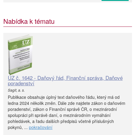
Nabídka k tématu
ÚZ č. 1642 - Daňový řád, Finanční správa, Daňové
poradenství
Sagit, a. s.
Publikace obsahuje úplný text daňového řádu, který má od
ledna 2024 několik změn. Dále zde najdete zákon o daňovém
poradenství, zákon o Finanční správě ČR, o mezinárodní
spolupráci při správě daní, o mezinárodním vymáhání
pohledávek, a řadu dalších předpisů včetně příslušných
pokynů, ...
pokračování