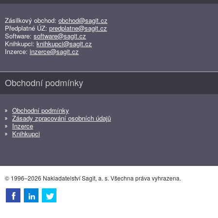
Zásilkový obchod:
obchod@sagit.cz
Předplatné ÚZ:
predplatne@sagit.cz
Software:
software@sagit.cz
Knihkupci:
knihkupci@sagit.cz
Inzerce:
inzerce@sagit.cz
Obchodní podmínky
Obchodní podmínky
Zásady zpracování osobních údajů
Inzerce
Knihkupci
© 1996–2026 Nakladatelství Sagit, a. s. Všechna práva vyhrazena.