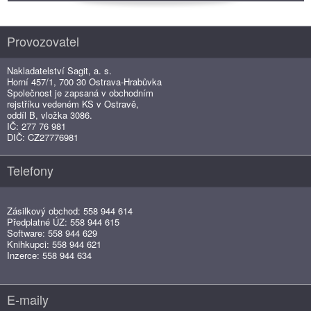
Provozovatel
Nakladatelství Sagit, a. s.
Horní 457/1, 700 30 Ostrava-Hrabůvka
Společnost je zapsaná v obchodním
rejstříku vedeném KS v Ostravě,
oddíl B, vložka 3086.
IČ: 277 76 981
DIČ: CZ27776981
Telefony
Zásilkový obchod: 558 944 614
Předplatné ÚZ: 558 944 615
Software: 558 944 629
Knihkupci: 558 944 621
Inzerce: 558 944 634
E-maily