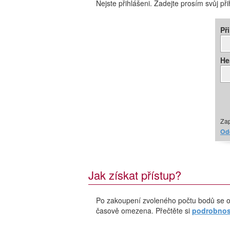
Nejste přihlášeni. Zadejte prosím svůj př
Př
He
Zap
Ode
Jak získat přístup?
Po zakoupení zvoleného počtu bodů se o
časově omezena. Přečtěte si
podrobnost