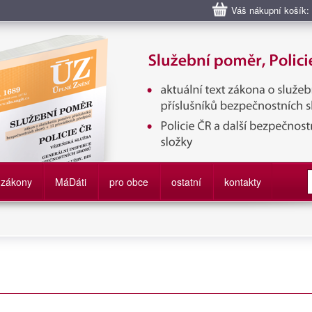
Váš nákupní košík:
bní poměr příslušníků bezpečnostních sborů, Policie ČR, Vězeňská sl
služby
zákony
M
á
D
áti
pro obce
ostatní
kontakty