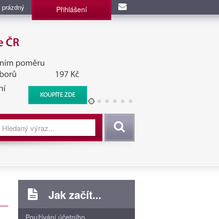
 prázdný
Přihlášení
užba, BIS, Zpravodajské
Vyhledat
Jak začít...
Používání účetního