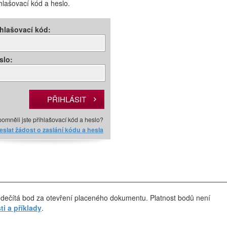
ihlašovací kód a heslo.
ihlašovací kód:
slo:
omněli jste přihlašovací kód a heslo?
slat žádost o zaslání kódu a hesla
dečítá bod za otevření placeného dokumentu. Platnost bodů není
i a příklady
.