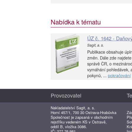
Nabídka k tématu
ÚZ č. 1642 - Daňový
Sagit, a. s.
Publikace obsahuje úpln
změn. Dále zde najdete
správě ČR, o mezinárod
vymáhání pohledávek, a
pokynů, ...
pokračování
Provozovatel
Te
Nakladatelství Sagit, a. s.
Horní 457/1, 700 30 Ostrava-Hrabůvka
Zá
Společnost je zapsaná v obchodním
Př
rejstříku vedeném KS v Ostravě,
So
oddíl B, vložka 3086.
Kn
IČ: 277 76 981
Inz