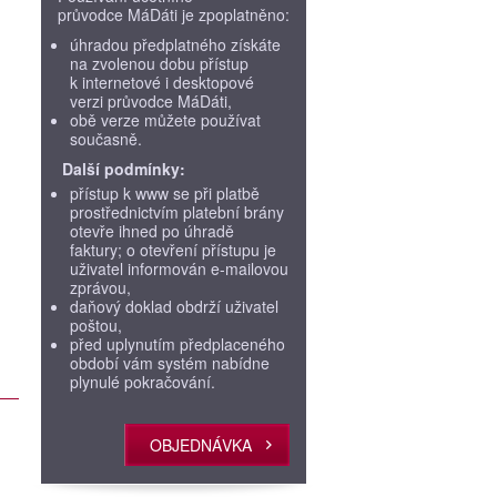
průvodce MáDáti je zpoplatněno:
úhradou předplatného získáte
na zvolenou dobu přístup
k internetové i desktopové
verzi průvodce MáDáti,
obě verze můžete používat
současně.
Další podmínky:
přístup k www se při platbě
prostřednictvím platební brány
otevře ihned po úhradě
faktury; o otevření přístupu je
uživatel informován e-mailovou
zprávou,
daňový doklad obdrží uživatel
poštou,
před uplynutím předplaceného
období vám systém nabídne
plynulé pokračování.
OBJEDNÁVKA