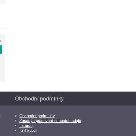
č
T
Obchodní podmínky
Obchodní podmínky
z
Zásady zpracování osobních údajů
z
Inzerce
Knihkupci