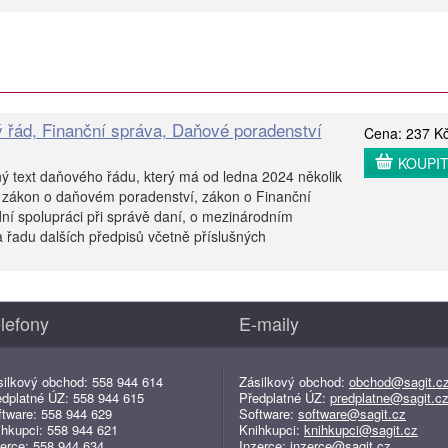
 řád, Finanční správa, Daňové poradenství
Cena: 237 K
KOUPI
ý text daňového řádu, který má od ledna 2024 několik
 zákon o daňovém poradenství, zákon o Finanční
ní spolupráci při správě daní, o mezinárodním
 řadu dalších předpisů včetně příslušných
lefony
E-maily
silkový obchod: 558 944 614
Zásilkový obchod:
obchod@sagit.c
edplatné ÚZ: 558 944 615
Předplatné ÚZ:
predplatne@sagit.c
ftware: 558 944 629
Software:
software@sagit.cz
ihkupci: 558 944 621
Knihkupci:
knihkupci@sagit.cz
erce: 558 944 634
Inzerce:
inzerce@sagit.cz