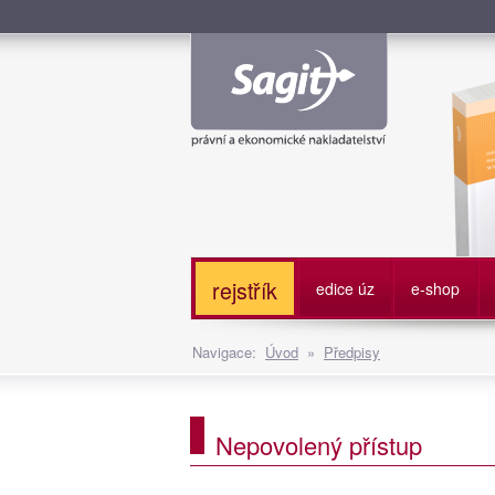
Služe
rejstřík
edice úz
e-shop
Navigace:
Úvod
»
Předpisy
Nepovolený přístup