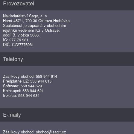
Provozovatel
Nakladatelství Sagit, a. s.
Horní 457/1, 700 30 Ostrava-Hrabůvka
Společnost je zapsaná v obchodním
rejstříku vedeném KS v Ostravě,
oddíl B, vložka 3086.
IČ: 277 76 981
DIČ: CZ27776981
Telefony
Zásilkový obchod: 558 944 614
Předplatné ÚZ: 558 944 615
Software: 558 944 629
Knihkupci: 558 944 621
Inzerce: 558 944 634
E-maily
Zásilkový obchod:
obchod@sagit.cz