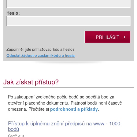
Heslo:
Zapomněli jste přihlašovací kód a heslo?
Odeslat žádost o zaslání kódu a hesla
Jak získat přístup?
Po zakoupení zvoleného počtu bodů se odečítá bod za
otevření placeného dokumentu. Platnost bodů není časově
omezena. Přečtěte si
podrobnosti a příklady
.
Přístup k úplnému znění předpisů na www - 1000
bodů
Sagit, a. s.