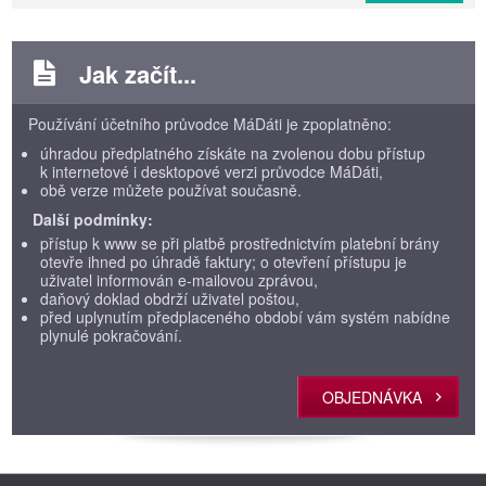
Jak začít...
Používání účetního průvodce MáDáti je zpoplatněno:
úhradou předplatného získáte na zvolenou dobu přístup
k internetové i desktopové verzi průvodce MáDáti,
obě verze můžete používat současně.
Další podmínky:
přístup k www se při platbě prostřednictvím platební brány
otevře ihned po úhradě faktury; o otevření přístupu je
uživatel informován e-mailovou zprávou,
daňový doklad obdrží uživatel poštou,
před uplynutím předplaceného období vám systém nabídne
plynulé pokračování.
OBJEDNÁVKA