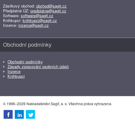
Zásilkový obchod:
obchod@sagit.cz
Předplatné ÚZ:
predplatne@sagit.cz
Software:
software@sagit.cz
Knihkupci:
knihkupci@sagit.cz
Inzerce:
inzerce@sagit.cz
Obchodní podmínky
Obchodní podmínky
Zásady zpracování osobních údajů
Inzerce
Knihkupci
© 1996–2026 Nakladatelství Sagit, a. s. Všechna práva vyhrazena.