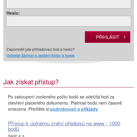
Heslo:
Zapomněli jste přihlašovací kód a heslo?
Odeslat žádost o zaslání kódu a hesla
Jak získat přístup?
Po zakoupení zvoleného počtu bodů se odečítá bod za
otevření placeného dokumentu. Platnost bodů není časově
omezena. Přečtěte si
podrobnosti a příklady
.
Přístup k úplnému znění předpisů na www - 1000
bodů
Sagit, a. s.