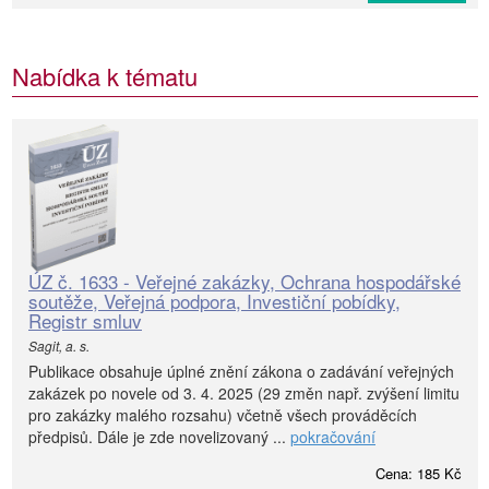
Nabídka k tématu
ÚZ č. 1633 - Veřejné zakázky, Ochrana hospodářské
soutěže, Veřejná podpora, Investiční pobídky,
Registr smluv
Sagit, a. s.
Publikace obsahuje úplné znění zákona o zadávání veřejných
zakázek po novele od 3. 4. 2025 (29 změn např. zvýšení limitu
pro zakázky malého rozsahu) včetně všech prováděcích
předpisů. Dále je zde novelizovaný ...
pokračování
Cena: 185 Kč