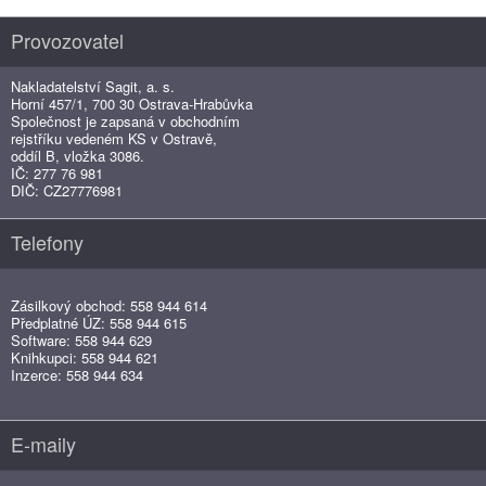
Provozovatel
Nakladatelství Sagit, a. s.
Horní 457/1, 700 30 Ostrava-Hrabůvka
Společnost je zapsaná v obchodním
rejstříku vedeném KS v Ostravě,
oddíl B, vložka 3086.
IČ: 277 76 981
DIČ: CZ27776981
Telefony
Zásilkový obchod: 558 944 614
Předplatné ÚZ: 558 944 615
Software: 558 944 629
Knihkupci: 558 944 621
Inzerce: 558 944 634
E-maily