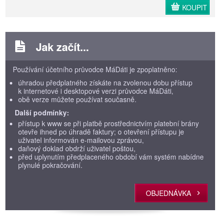
KOUPIT
Jak začít...
Používání účetního průvodce MáDáti je zpoplatněno:
úhradou předplatného získáte na zvolenou dobu přístup
k internetové i desktopové verzi průvodce MáDáti,
obě verze můžete používat současně.
Další podmínky:
přístup k www se při platbě prostřednictvím platební brány
otevře ihned po úhradě faktury; o otevření přístupu je
uživatel informován e-mailovou zprávou,
daňový doklad obdrží uživatel poštou,
před uplynutím předplaceného období vám systém nabídne
plynulé pokračování.
OBJEDNÁVKA