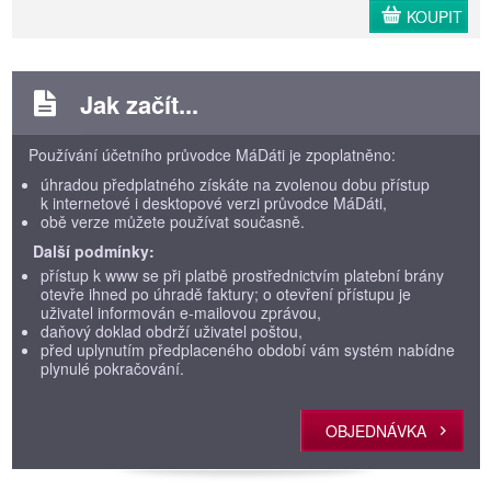
KOUPIT
Jak začít...
Používání účetního průvodce MáDáti je zpoplatněno:
úhradou předplatného získáte na zvolenou dobu přístup
k internetové i desktopové verzi průvodce MáDáti,
obě verze můžete používat současně.
Další podmínky:
přístup k www se při platbě prostřednictvím platební brány
otevře ihned po úhradě faktury; o otevření přístupu je
uživatel informován e-mailovou zprávou,
daňový doklad obdrží uživatel poštou,
před uplynutím předplaceného období vám systém nabídne
plynulé pokračování.
OBJEDNÁVKA