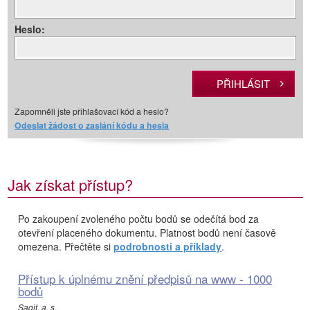
Heslo:
Zapomněli jste přihlašovací kód a heslo?
Odeslat žádost o zaslání kódu a hesla
Jak získat přístup?
Po zakoupení zvoleného počtu bodů se odečítá bod za
otevření placeného dokumentu. Platnost bodů není časově
omezena. Přečtěte si
podrobnosti a příklady
.
Přístup k úplnému znění předpisů na www - 1000
bodů
Sagit, a. s.