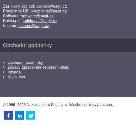
Zásilkový obchod:
obchod@sagit.cz
Předplatné ÚZ:
predplatne@sagit.cz
Software:
software@sagit.cz
Knihkupci:
knihkupci@sagit.cz
Inzerce:
inzerce@sagit.cz
Obchodní podmínky
Obchodní podmínky
Zásady zpracování osobních údajů
Inzerce
Knihkupci
© 1996–2026 Nakladatelství Sagit, a. s. Všechna práva vyhrazena.