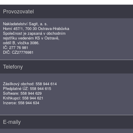
Provozovatel
Nakladatelství Sagit, a. s.
Horní 457/1, 700 30 Ostrava-Hrabůvka
Společnost je zapsaná v obchodním
rejstříku vedeném KS v Ostravě,
oddíl B, vložka 3086.
IČ: 277 76 981
DIČ: CZ27776981
Telefony
Zásilkový obchod: 558 944 614
Předplatné ÚZ: 558 944 615
Software: 558 944 629
Knihkupci: 558 944 621
Inzerce: 558 944 634
E-maily