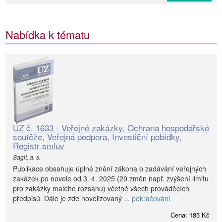
Nabídka k tématu
ÚZ č. 1633 - Veřejné zakázky, Ochrana hospodářské
soutěže, Veřejná podpora, Investiční pobídky,
Registr smluv
Sagit, a. s.
Publikace obsahuje úplné znění zákona o zadávání veřejných
zakázek po novele od 3. 4. 2025 (29 změn např. zvýšení limitu
pro zakázky malého rozsahu) včetně všech prováděcích
předpisů. Dále je zde novelizovaný ...
pokračování
Cena: 185 Kč