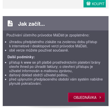
KOUPIT
Jak začít...
Používání účetního průvodce MáDáti je zpoplatněno:
úhradou předplatného získáte na zvolenou dobu přístup
k internetové i desktopové verzi průvodce MáDáti,
obě verze můžete používat současně.
Další podmínky:
přístup k www se při platbě prostřednictvím platební brány
otevře ihned po úhradě faktury; o otevření přístupu je
uživatel informován e-mailovou zprávou,
daňový doklad obdrží uživatel poštou,
před uplynutím předplaceného období vám systém nabídne
plynulé pokračování.
OBJEDNÁVKA