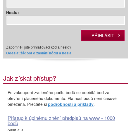
Heslo:
Zapomněli jste přihlašovací kód a heslo?
Odeslat žádost o zaslání kódu a hesla
Jak získat přístup?
Po zakoupení zvoleného počtu bodů se odečítá bod za
otevření placeného dokumentu. Platnost bodů není časově
omezena. Přečtěte si
podrobnosti a příklady
.
Přístup k úplnému znění předpisů na www - 1000
bodů
Sagit, a. s.