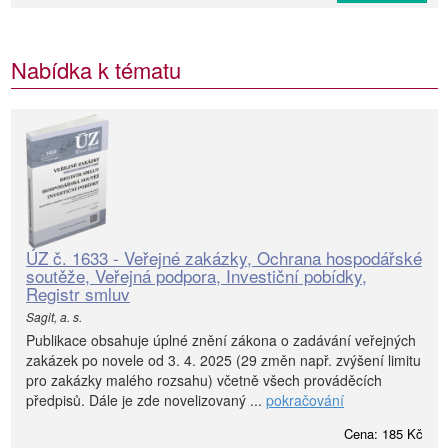
Nabídka k tématu
ÚZ č. 1633 - Veřejné zakázky, Ochrana hospodářské
soutěže, Veřejná podpora, Investiční pobídky,
Registr smluv
Sagit, a. s.
Publikace obsahuje úplné znění zákona o zadávání veřejných
zakázek po novele od 3. 4. 2025 (29 změn např. zvýšení limitu
pro zakázky malého rozsahu) včetně všech prováděcích
předpisů. Dále je zde novelizovaný ...
pokračování
Cena: 185 Kč