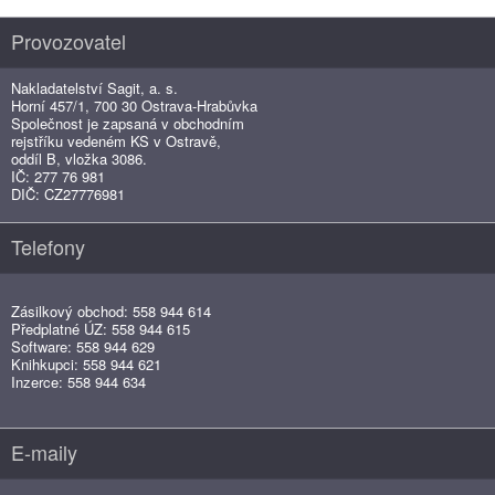
Provozovatel
Nakladatelství Sagit, a. s.
Horní 457/1, 700 30 Ostrava-Hrabůvka
Společnost je zapsaná v obchodním
rejstříku vedeném KS v Ostravě,
oddíl B, vložka 3086.
IČ: 277 76 981
DIČ: CZ27776981
Telefony
Zásilkový obchod: 558 944 614
Předplatné ÚZ: 558 944 615
Software: 558 944 629
Knihkupci: 558 944 621
Inzerce: 558 944 634
E-maily