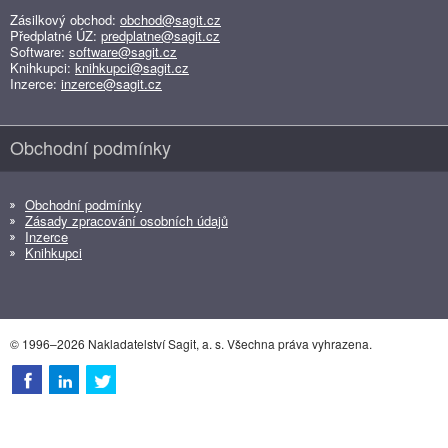
Zásilkový obchod:
obchod@sagit.cz
Předplatné ÚZ:
predplatne@sagit.cz
Software:
software@sagit.cz
Knihkupci:
knihkupci@sagit.cz
Inzerce:
inzerce@sagit.cz
Obchodní podmínky
Obchodní podmínky
Zásady zpracování osobních údajů
Inzerce
Knihkupci
© 1996–2026 Nakladatelství Sagit, a. s. Všechna práva vyhrazena.