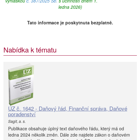
vyhláškou
č. 387/2025 Sb.
s účinností dnem 1.
ledna 2026)
Tato informace je poskytnuta bezplatně.
Nabídka k tématu
ÚZ č. 1642 - Daňový řád, Finanční správa, Daňové
poradenství
Sagit, a. s.
Publikace obsahuje úplný text daňového řádu, který má od
ledna 2024 několik změn. Dále zde najdete zákon o daňovém