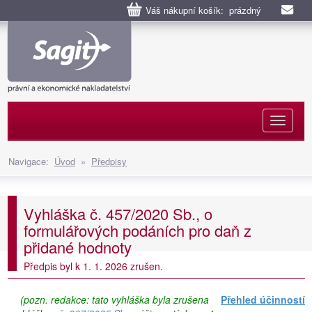
Váš nákupní košík: prázdný
Naviga
Navigace:
Úvod
»
Předpisy
Vyhláška č. 457/2020 Sb., o
formulářových podáních pro daň z
přidané hodnoty
Předpis byl k 1. 1. 2026 zrušen.
(pozn. redakce: tato vyhláška byla zrušena
Přehled účinností