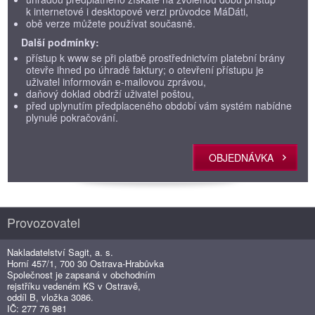
k internetové i desktopové verzi průvodce MáDáti,
obě verze můžete používat současně.
Další podmínky:
přístup k www se při platbě prostřednictvím platební brány
otevře ihned po úhradě faktury; o otevření přístupu je
uživatel informován e-mailovou zprávou,
daňový doklad obdrží uživatel poštou,
před uplynutím předplaceného období vám systém nabídne
plynulé pokračování.
OBJEDNÁVKA
Provozovatel
Nakladatelství Sagit, a. s.
Horní 457/1, 700 30 Ostrava-Hrabůvka
Společnost je zapsaná v obchodním
rejstříku vedeném KS v Ostravě,
oddíl B, vložka 3086.
IČ: 277 76 981