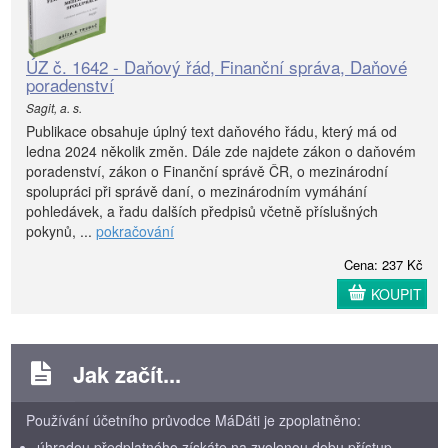
ÚZ č. 1642 - Daňový řád, Finanční správa, Daňové
poradenství
Sagit, a. s.
Publikace obsahuje úplný text daňového řádu, který má od
ledna 2024 několik změn. Dále zde najdete zákon o daňovém
poradenství, zákon o Finanční správě ČR, o mezinárodní
spolupráci při správě daní, o mezinárodním vymáhání
pohledávek, a řadu dalších předpisů včetně příslušných
pokynů, ...
pokračování
Cena: 237 Kč
KOUPIT
Jak začít...
Používání účetního průvodce MáDáti je zpoplatněno:
úhradou předplatného získáte na zvolenou dobu přístup