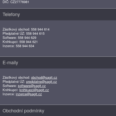
DIČ: CZ27776981
Telefony
Zásilkový obchod: 558 944 614
Předplatné ÚZ: 558 944 615
Software: 558 944 629
Knihkupci: 558 944 621
Inzerce: 558 944 634
E-maily
Zásilkový obchod:
obchod@sagit.cz
Předplatné ÚZ:
predplatne@sagit.cz
Software:
software@sagit.cz
Knihkupci:
knihkupci@sagit.cz
Inzerce:
inzerce@sagit.cz
Obchodní podmínky