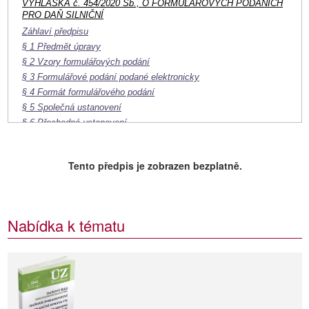
VYHLÁŠKA č. 454/2020 Sb., O FORMULÁŘOVÝCH PODÁNÍCH
PRO DAŇ SILNIČNÍ
Záhlaví předpisu
§ 1 Předmět úpravy
§ 2 Vzory formulářových podání
§ 3 Formulářové podání podané elektronicky
§ 4 Formát formulářového podání
§ 5 Společná ustanovení
§ 6 Přechodná ustanovení
§ 7 Účinnost
Příl.
Tento předpis je zobrazen bezplatně.
Nabídka k tématu