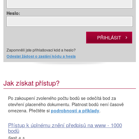
Heslo:
Zapomněli jste přihlašovací kód a heslo?
Odeslat žádost o zaslání kódu a hesla
Jak získat přístup?
Po zakoupení zvoleného počtu bodů se odečítá bod za
otevření placeného dokumentu. Platnost bodů není časově
omezena. Přečtěte si
podrobnosti a příklady
.
Přístup k úplnému znění předpisů na www - 1000
bodů
Sagit, a. s.