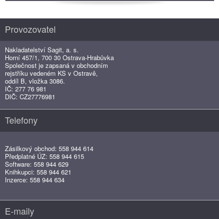
Provozovatel
Nakladatelství Sagit, a. s.
Horní 457/1, 700 30 Ostrava-Hrabůvka
Společnost je zapsaná v obchodním
rejstříku vedeném KS v Ostravě,
oddíl B, vložka 3086.
IČ: 277 76 981
DIČ: CZ27776981
Telefony
Zásilkový obchod: 558 944 614
Předplatné ÚZ: 558 944 615
Software: 558 944 629
Knihkupci: 558 944 621
Inzerce: 558 944 634
E-maily