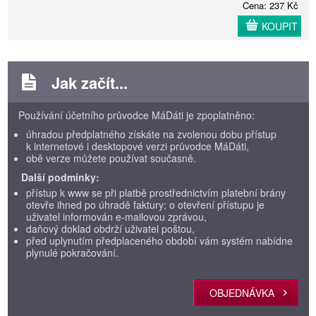
Cena: 237 Kč
KOUPIT
Jak začít...
Používání účetního průvodce MáDáti je zpoplatněno:
úhradou předplatného získáte na zvolenou dobu přístup
k internetové i desktopové verzi průvodce MáDáti,
obě verze můžete používat současně.
Další podmínky:
přístup k www se při platbě prostřednictvím platební brány
otevře ihned po úhradě faktury; o otevření přístupu je
uživatel informován e-mailovou zprávou,
daňový doklad obdrží uživatel poštou,
před uplynutím předplaceného období vám systém nabídne
plynulé pokračování.
OBJEDNÁVKA