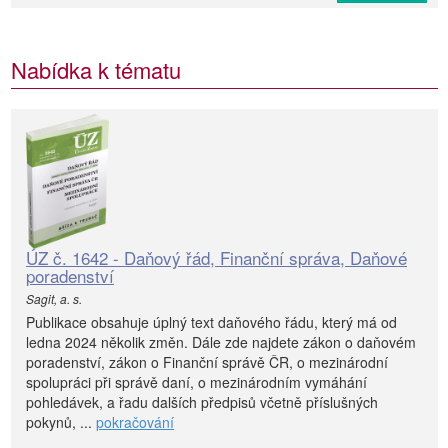
Nabídka k tématu
ÚZ č. 1642 - Daňový řád, Finanční správa, Daňové
poradenství
Sagit, a. s.
Publikace obsahuje úplný text daňového řádu, který má od
ledna 2024 několik změn. Dále zde najdete zákon o daňovém
poradenství, zákon o Finanční správě ČR, o mezinárodní
spolupráci při správě daní, o mezinárodním vymáhání
pohledávek, a řadu dalších předpisů včetně příslušných
pokynů, ...
pokračování