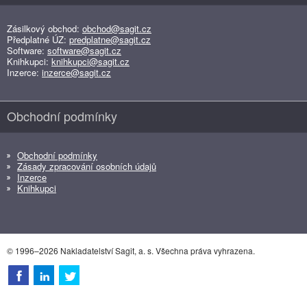
Zásilkový obchod:
obchod@sagit.cz
Předplatné ÚZ:
predplatne@sagit.cz
Software:
software@sagit.cz
Knihkupci:
knihkupci@sagit.cz
Inzerce:
inzerce@sagit.cz
Obchodní podmínky
Obchodní podmínky
Zásady zpracování osobních údajů
Inzerce
Knihkupci
© 1996–2026 Nakladatelství Sagit, a. s. Všechna práva vyhrazena.