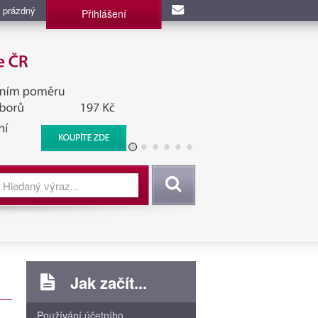
 prázdný
Přihlášení
užba, BIS, Zpravodajské
Vyhledat
Jak začít...
Používání účetního