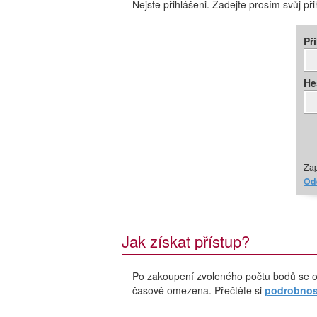
Nejste přihlášeni. Zadejte prosím svůj př
Př
He
Zap
Ode
Jak získat přístup?
Po zakoupení zvoleného počtu bodů se o
časově omezena. Přečtěte si
podrobnost