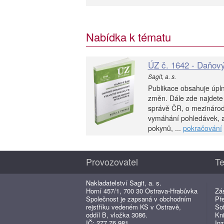
Nabídka k tématu
ÚZ č. 1642 - Daňový
Sagit, a. s.
Publikace obsahuje úpln
změn. Dále zde najdete
správě ČR, o mezinárod
vymáhání pohledávek, a
pokynů, ...
pokračování
Provozovatel
Te
Nakladatelství Sagit, a. s.
Horní 457/1, 700 30 Ostrava-Hrabůvka
Zá
Společnost je zapsaná v obchodním
Př
rejstříku vedeném KS v Ostravě,
So
oddíl B, vložka 3086.
Kn
IČ: 277 76 981
Inz