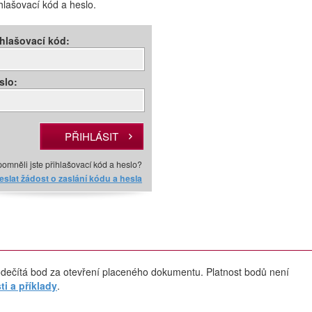
ihlašovací kód a heslo.
ihlašovací kód:
slo:
omněli jste přihlašovací kód a heslo?
slat žádost o zaslání kódu a hesla
dečítá bod za otevření placeného dokumentu. Platnost bodů není
i a příklady
.