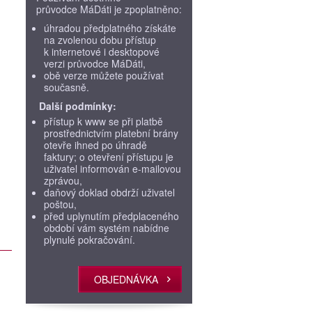
průvodce MáDáti je zpoplatněno:
úhradou předplatného získáte
na zvolenou dobu přístup
k internetové i desktopové
verzi průvodce MáDáti,
obě verze můžete používat
současně.
Další podmínky:
přístup k www se při platbě
prostřednictvím platební brány
otevře ihned po úhradě
faktury; o otevření přístupu je
uživatel informován e-mailovou
zprávou,
daňový doklad obdrží uživatel
poštou,
před uplynutím předplaceného
období vám systém nabídne
plynulé pokračování.
OBJEDNÁVKA