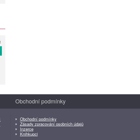
č
T
Obchodní podmínky
Obchodní podmínky
z
Zásady zpracování osobních údajů
z
Inzerce
Knihkupci