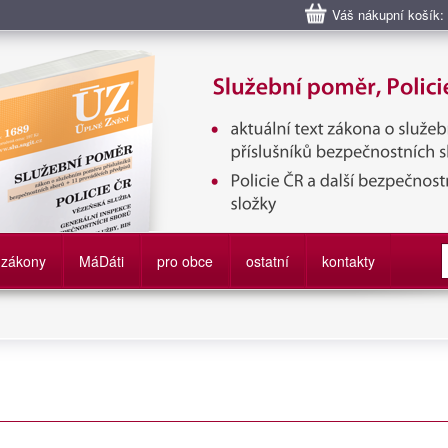
Váš nákupní košík:
bní poměr příslušníků bezpečnostních sborů, Policie ČR, Vězeňská sl
služby
zákony
M
á
D
áti
pro obce
ostatní
kontakty