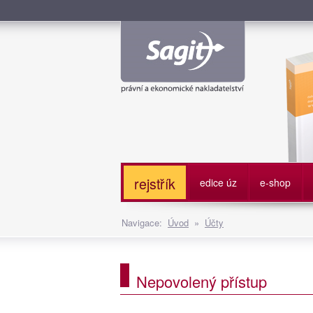
Služe
rejstřík
edice úz
e-shop
Navigace:
Úvod
»
Účty
Nepovolený přístup