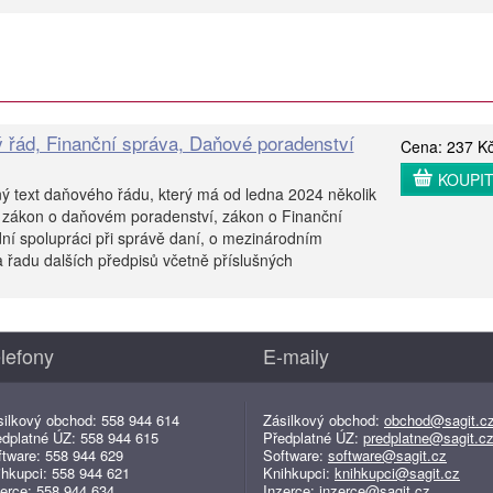
 řád, Finanční správa, Daňové poradenství
Cena: 237 K
KOUPI
ý text daňového řádu, který má od ledna 2024 několik
 zákon o daňovém poradenství, zákon o Finanční
ní spolupráci při správě daní, o mezinárodním
 řadu dalších předpisů včetně příslušných
lefony
E-maily
silkový obchod: 558 944 614
Zásilkový obchod:
obchod@sagit.c
edplatné ÚZ: 558 944 615
Předplatné ÚZ:
predplatne@sagit.c
ftware: 558 944 629
Software:
software@sagit.cz
ihkupci: 558 944 621
Knihkupci:
knihkupci@sagit.cz
erce: 558 944 634
Inzerce:
inzerce@sagit.cz