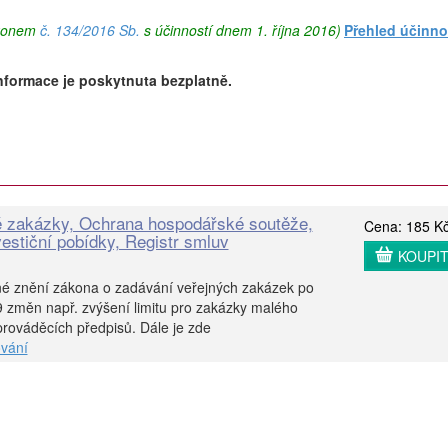
ákonem
č. 134/2016 Sb.
s účinností dnem 1. října 2016)
Přehled účinno
nformace je poskytnuta bezplatně.
é zakázky, Ochrana hospodářské soutěže,
Cena: 185 K
estiční pobídky, Registr smluv
KOUPI
né znění zákona o zadávání veřejných zakázek po
9 změn např. zvýšení limitu pro zakázky malého
rováděcích předpisů. Dále je zde
vání