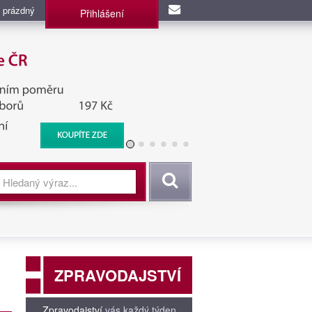
 prázdný
Přihlášení
užba, BIS, Zpravodajské
Vyhledat
ZPRAVODAJSTVÍ
Zpravodajství
vás každý týden