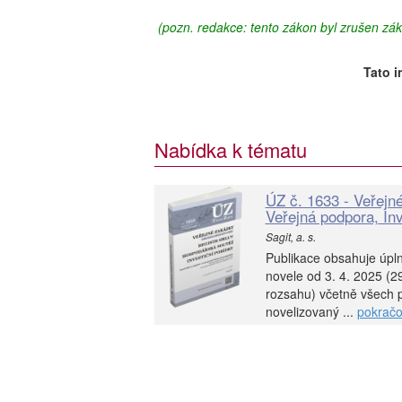
(pozn. redakce: tento zákon byl zrušen z
Tato i
Nabídka k tématu
ÚZ č. 1633 - Veřejn
Veřejná podpora, Inv
Sagit, a. s.
Publikace obsahuje úpl
novele od 3. 4. 2025 (2
rozsahu) včetně všech p
novelizovaný ...
pokračo