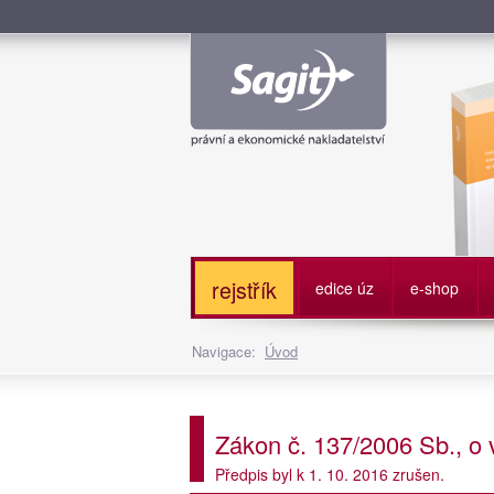
Služe
rejstřík
edice úz
e-shop
Navigace:
Úvod
Zákon č. 137/2006 Sb., o
Předpis byl k 1. 10. 2016 zrušen.