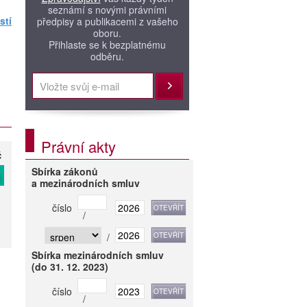
seznámí s novými právními
stí
předpisy a publikacemi z vašeho
oboru.
Přihlaste se k bezplatnému
odběru.
Přihlásit
Právní akty
č
Sbírka zákonů
T
a mezinárodních smluv
číslo
/
/
Sbírka mezinárodních smluv
(do 31. 12. 2023)
číslo
/