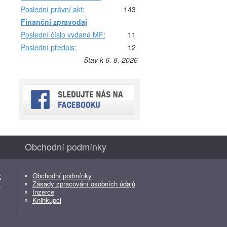
Poslední právní akt:
143
Finanční zpravodaj
Poslední číslo vydané MF:
11
Poslední předpis:
12
Stav k 6. 8. 2026
Obchodní podmínky
Obchodní podmínky
z
Zásady zpracování osobních údajů
z
Inzerce
Knihkupci