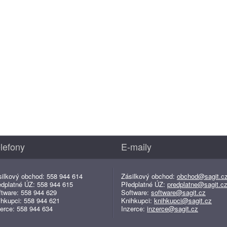
lefony
E-maily
silkový obchod: 558 944 614
Zásilkový obchod:
obchod@sagit.c
edplatné ÚZ: 558 944 615
Předplatné ÚZ:
predplatne@sagit.c
ftware: 558 944 629
Software:
software@sagit.cz
ihkupci: 558 944 621
Knihkupci:
knihkupci@sagit.cz
erce: 558 944 634
Inzerce:
inzerce@sagit.cz