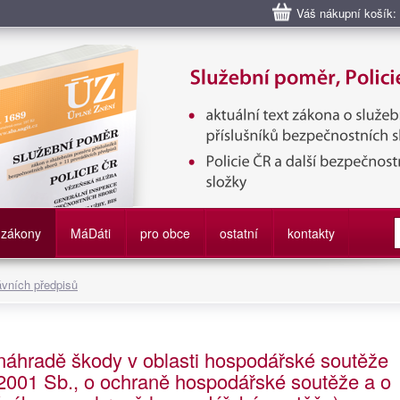
Váš nákupní košík:
bní poměr příslušníků bezpečnostních sborů, Policie ČR, Vězeňská sl
služby
zákony
M
á
D
áti
pro obce
ostatní
kontakty
ávních předpisů
náhradě škody v oblasti hospodářské soutěže
2001 Sb., o ochraně hospodářské soutěže a o