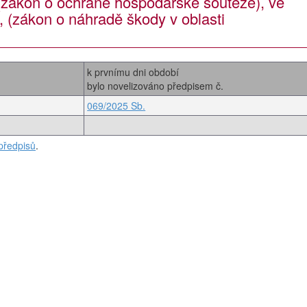
zákon o ochraně hospodářské soutěže), ve
, (zákon o náhradě škody v oblasti
k prvnímu dni období
bylo novelizováno předpisem č.
069/2025 Sb.
předpisů
.