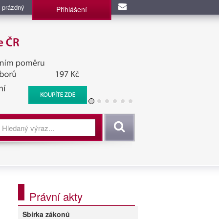
 prázdný
Přihlášení
užba, BIS, Zpravodajské
Vyhledat
Právní akty
Sbírka zákonů