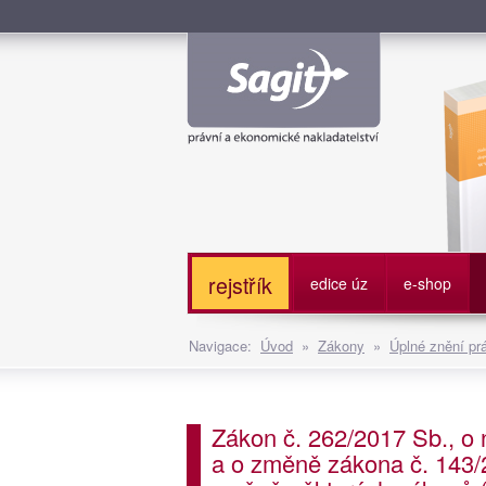
Služe
rejstřík
edice úz
e-shop
Navigace:
Úvod
»
Zákony
»
Úplné znění pr
Zákon č. 262/2017 Sb., o 
a o změně zákona č. 143/