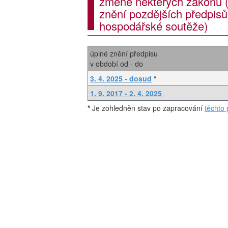
změně některých zákonů (
znění pozdějších předpisů
hospodářské soutěže)
úplné znění předpisu
v období od - do
3. 4. 2025 - dosud
*
1. 9. 2017 - 2. 4. 2025
*
Je zohledněn stav po zapracování
těchto 