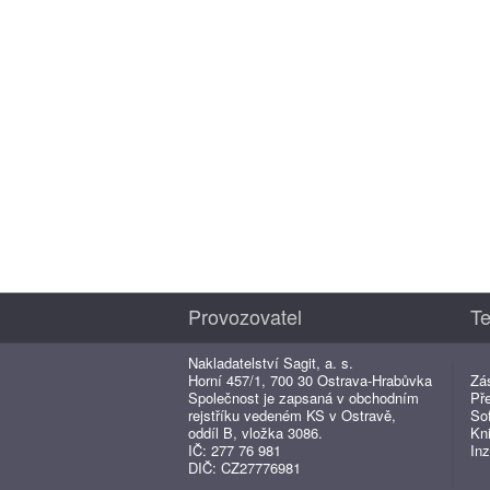
Provozovatel
Te
Nakladatelství Sagit, a. s.
Horní 457/1, 700 30 Ostrava-Hrabůvka
Zá
Společnost je zapsaná v obchodním
Př
rejstříku vedeném KS v Ostravě,
So
oddíl B, vložka 3086.
Kn
IČ: 277 76 981
Inz
DIČ: CZ27776981