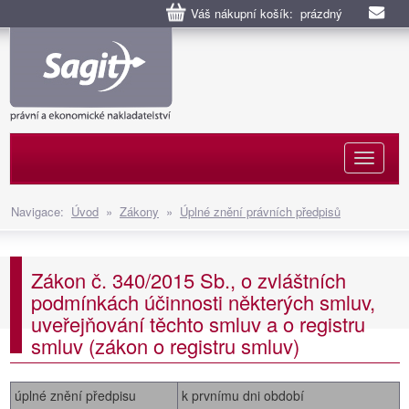
Váš nákupní košík: prázdný
Naviga
Navigace:
Úvod
»
Zákony
»
Úplné znění právních předpisů
Zákon č. 340/2015 Sb., o zvláštních
podmínkách účinnosti některých smluv,
uveřejňování těchto smluv a o registru
smluv (zákon o registru smluv)
úplné znění předpisu
k prvnímu dni období