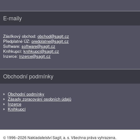
E-maily
Zásilkový obchod:
obchod@sagit.cz
Předplatné ÚZ:
predplatne@sagit.cz
Software:
software@sagit.cz
Knihkupci:
knihkupci@sagit.cz
Inzerce:
inzerce@sagit.cz
Obchodní podmínky
Obchodní podmínky
Zásady zpracování osobních údajů
Inzerce
Knihkupci
© 1996–2026 Nakladatelství Sagit, a. s. Všechna práva vyhrazena.