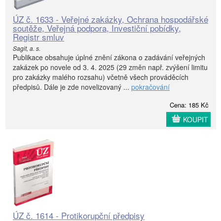
ÚZ č. 1633 - Veřejné zakázky, Ochrana hospodářské
soutěže, Veřejná podpora, Investiční pobídky,
Registr smluv
Sagit, a. s.
Publikace obsahuje úplné znění zákona o zadávání veřejných
zakázek po novele od 3. 4. 2025 (29 změn např. zvýšení limitu
pro zakázky malého rozsahu) včetně všech prováděcích
předpisů. Dále je zde novelizovaný ...
pokračování
Cena: 185 Kč
KOUPIT
ÚZ č. 1614 - Protikorupční předpisy