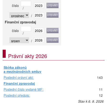
číslo
/
/
Finanční zpravodaj
číslo
/
/
Právní akty 2026
Sbírka zákonů
a mezinárodních smluv
Poslední právní akt:
143
Finanční zpravodaj
Poslední číslo vydané MF:
11
Poslední předpis:
12
Stav k 6. 8. 2026