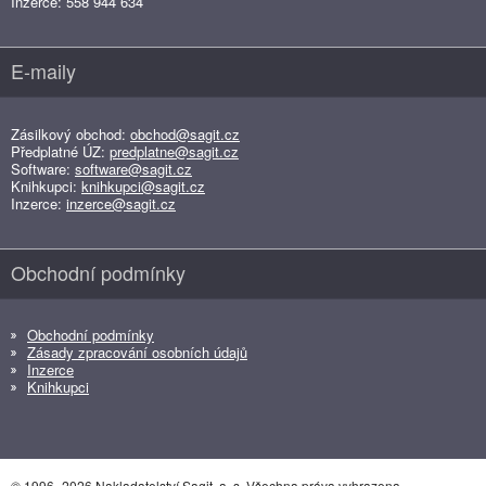
Inzerce: 558 944 634
E-maily
Zásilkový obchod:
obchod@sagit.cz
Předplatné ÚZ:
predplatne@sagit.cz
Software:
software@sagit.cz
Knihkupci:
knihkupci@sagit.cz
Inzerce:
inzerce@sagit.cz
Obchodní podmínky
Obchodní podmínky
Zásady zpracování osobních údajů
Inzerce
Knihkupci
© 1996–2026 Nakladatelství Sagit, a. s. Všechna práva vyhrazena.