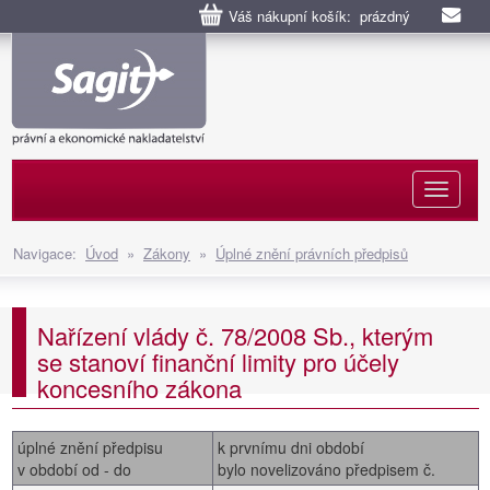
Váš nákupní košík: prázdný
Naviga
Navigace:
Úvod
»
Zákony
»
Úplné znění právních předpisů
Nařízení vlády č. 78/2008 Sb., kterým
se stanoví finanční limity pro účely
koncesního zákona
úplné znění předpisu
k prvnímu dni období
v období od - do
bylo novelizováno předpisem č.