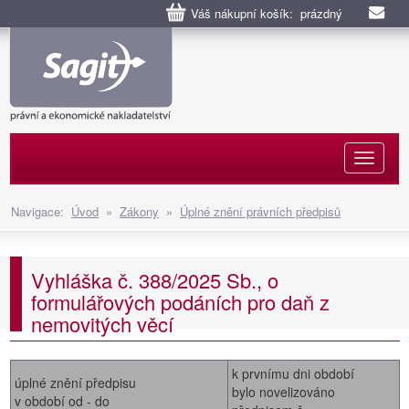
Váš nákupní košík: prázdný
Naviga
Navigace:
Úvod
»
Zákony
»
Úplné znění právních předpisů
Vyhláška č. 388/2025 Sb., o
formulářových podáních pro daň z
nemovitých věcí
k prvnímu dni období
úplné znění předpisu
bylo novelizováno
v období od - do