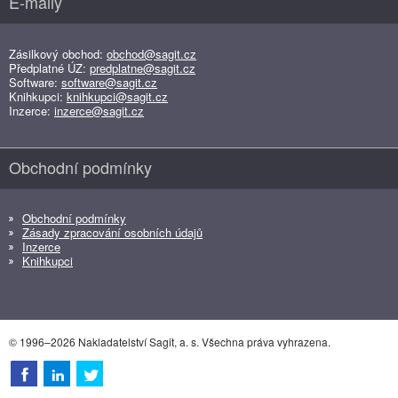
E-maily
Zásilkový obchod:
obchod@sagit.cz
Předplatné ÚZ:
predplatne@sagit.cz
Software:
software@sagit.cz
Knihkupci:
knihkupci@sagit.cz
Inzerce:
inzerce@sagit.cz
Obchodní podmínky
Obchodní podmínky
Zásady zpracování osobních údajů
Inzerce
Knihkupci
© 1996–2026 Nakladatelství Sagit, a. s. Všechna práva vyhrazena.