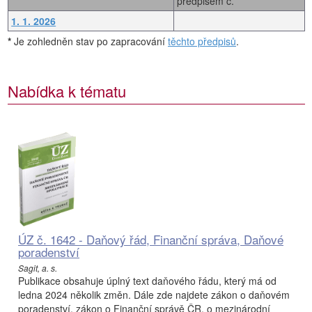
předpisem č.
1. 1. 2026
*
Je zohledněn stav po zapracování
těchto předpisů
.
Nabídka k tématu
ÚZ č. 1642 - Daňový řád, Finanční správa, Daňové
poradenství
Sagit, a. s.
Publikace obsahuje úplný text daňového řádu, který má od
ledna 2024 několik změn. Dále zde najdete zákon o daňovém
poradenství, zákon o Finanční správě ČR, o mezinárodní