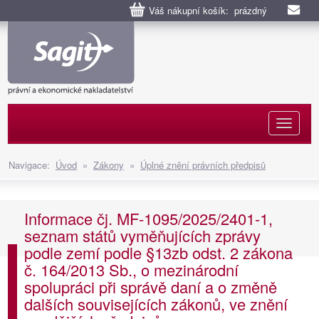
Váš nákupní košík: prázdný
Naviga
Navigace:
Úvod
»
Zákony
»
Úplné znění právních předpisů
Informace čj. MF-1095/2025/2401-1,
seznam států vyměňujících zprávy
podle zemí podle §13zb odst. 2 zákona
č. 164/2013 Sb., o mezinárodní
spolupráci při správě daní a o změně
dalších souvisejících zákonů, ve znění