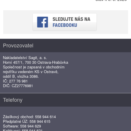
Provozovatel
Nakladatelství Sagit, a. s.
Horní 457/1, 700 30 Ostrava-Hrabůvka
Společnost je zapsaná v obchodním
rejstříku vedeném KS v Ostravě,
oddíl B, vložka 3086.
IČ: 277 76 981
DIČ: CZ27776981
Telefony
Zásilkový obchod: 558 944 614
Předplatné ÚZ: 558 944 615
Software: 558 944 629
Knihkupci: 558 944 621