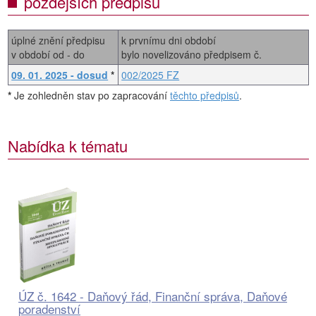
pozdějších předpisů
úplné znění předpisu
k prvnímu dni období
v období od - do
bylo novelizováno předpisem č.
09. 01. 2025 - dosud
*
002/2025 FZ
*
Je zohledněn stav po zapracování
těchto předpisů
.
Nabídka k tématu
ÚZ č. 1642 - Daňový řád, Finanční správa, Daňové
poradenství