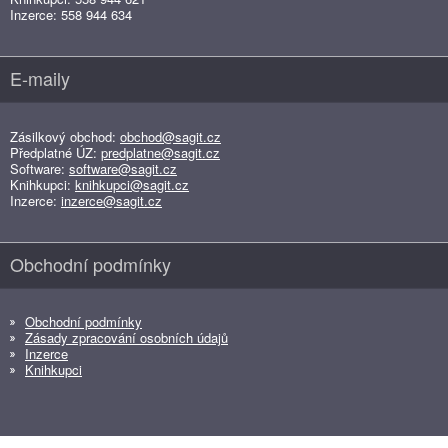
Inzerce: 558 944 634
E-maily
Zásilkový obchod:
obchod@sagit.cz
Předplatné ÚZ:
predplatne@sagit.cz
Software:
software@sagit.cz
Knihkupci:
knihkupci@sagit.cz
Inzerce:
inzerce@sagit.cz
Obchodní podmínky
Obchodní podmínky
Zásady zpracování osobních údajů
Inzerce
Knihkupci