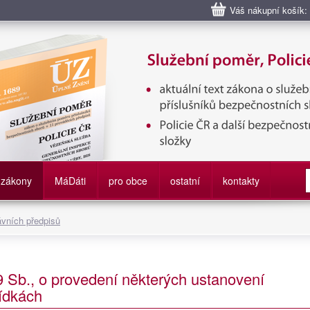
Váš nákupní košík:
bní poměr příslušníků bezpečnostních sborů, Policie ČR, Vězeňská sl
služby
zákony
M
á
D
áti
pro obce
ostatní
kontakty
ávních předpisů
9 Sb., o provedení některých ustanovení
bídkách