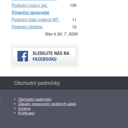
Poslední právní akt:
135
Finanční zpravodaj
Poslední číslo vydané MF:
11
Poslední předpis:
12
Stav k 30. 7. 2026
Obchodní podmínky
Obchodní podmínky
z
Zásady zpracování osobních údajů
z
Inzerce
Knihkupci