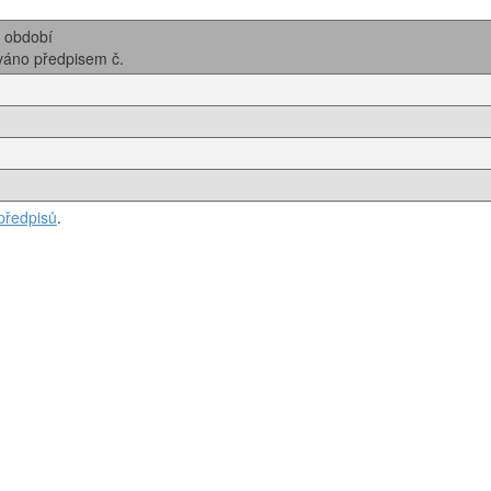
i období
ováno předpisem č.
předpisů
.