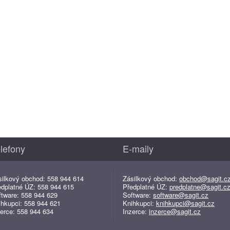
lefony
E-maily
silkový obchod: 558 944 614
Zásilkový obchod:
obchod@sagit.c
edplatné ÚZ: 558 944 615
Předplatné ÚZ:
predplatne@sagit.c
ftware: 558 944 629
Software:
software@sagit.cz
ihkupci: 558 944 621
Knihkupci:
knihkupci@sagit.cz
erce: 558 944 634
Inzerce:
inzerce@sagit.cz