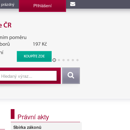
 prázdný
Přihlášení
užba, BIS, Zpravodajské
Vyhledat
Právní akty
Sbírka zákonů