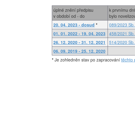
úplné znění předpisu
k prvnímu dn
v období od - do
bylo noveliz
20. 04. 2023 - dosud
*
089/2023 Sb.
01. 01. 2022 - 19. 04. 2023
458/2021 Sb.
26. 12. 2020 - 31. 12. 2021
514/2020 Sb.
06. 09. 2019 - 25. 12. 2020
*
Je zohledněn stav po zapracování
těchto 