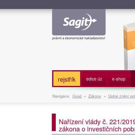
Služe
rejstřík
edice úz
e-shop
Navigace:
Úvod
»
Zákony
»
Úplné znění pr
Nařízení vlády č. 221/201
zákona o investičních po