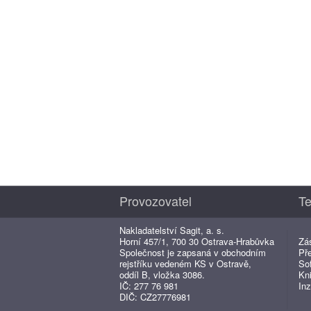
Provozovatel
Te
Nakladatelství Sagit, a. s.
Horní 457/1, 700 30 Ostrava-Hrabůvka
Zá
Společnost je zapsaná v obchodním
Př
rejstříku vedeném KS v Ostravě,
So
oddíl B, vložka 3086.
Kn
IČ: 277 76 981
Inz
DIČ: CZ27776981