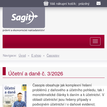
Váš nákupní košík: prázdný
Naviga
Navigace:
Úvod
»
E-shop
»
Časopisy
Účetní a daně č. 3/2026
Časopis obsahuje jak komplexní řešení
problémů z daňového a účetního pohledu, tak i
monotématické články k daním a k účetnictví. V
oblasti účetnictví jsou řešeny případy v
podvojném účetnictví i v daňové evidenci;