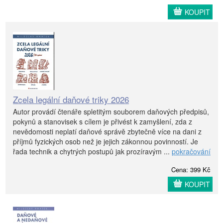
KOUPIT
Zcela legální daňové triky 2026
Autor provádí čtenáře spletitým souborem daňových předpisů,
pokynů a stanovisek s cílem je přivést k zamyšlení, zda z
nevědomosti neplatí daňové správě zbytečně více na dani z
příjmů fyzických osob než je jejich zákonnou povinností. Je
řada technik a chytrých postupů jak prozíravým ...
pokračování
Cena: 399 Kč
KOUPIT