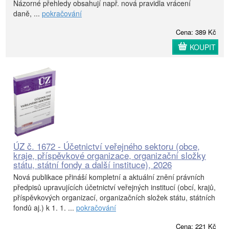
Názorné přehledy obsahují např. nová pravidla vrácení
daně, ...
pokračování
Cena: 389 Kč
KOUPIT
ÚZ č. 1672 - Účetnictví veřejného sektoru (obce,
kraje, příspěvkové organizace, organizační složky
státu, státní fondy a další instituce), 2026
Nová publikace přináší kompletní a aktuální znění právních
předpisů upravujících účetnictví veřejných institucí (obcí, krajů,
příspěvkových organizací, organizačních složek státu, státních
fondů aj.) k 1. 1. ...
pokračování
Cena: 221 Kč