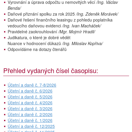
Vyrovnání a úprava odpočtu u nemovitých věcí
/Ing. Václav
Benda/
Daňové přiznání spolku za rok 2025
/Ing. Zdeněk Morávek/
Daňové řešení finančního leasingu z pohledu poplatníka
vedoucího daňovou evidenci
/Ing. Ivan Macháček/
Pravidelné zaokrouhlování
/Mgr. Mojmír Hradil/
Judikatura, o které je dobré vědět
Nuance v hodnocení důkazů
/Ing. Miloslav Kopřiva/
Odpovídáme na dotazy čtenářů
Přehled vydaných čísel časopisu:
Účetní a daně č. 7-8/2026
Účetní a daně č. 6/2026
Účetní a daně č. 5/2026
Účetní a daně č. 4/2026
Účetní a daně č. 3/2026
Účetní a daně č. 2/2026
Účetní a daně č. 1/2026
Účetní a daně č. 12/2025