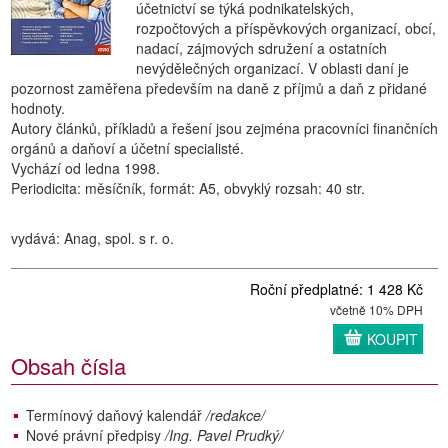
účetnictví se týká podnikatelských,
rozpočtových a příspěvkových organizací, obcí,
nadací, zájmových sdružení a ostatních
nevýdělečných organizací. V oblasti daní je
pozornost zaměřena především na daně z příjmů a daň z přidané
hodnoty.
Autory článků, příkladů a řešení jsou zejména pracovníci finančních
orgánů a daňoví a účetní specialisté.
Vychází od ledna 1998.
Periodicita: měsíčník, formát: A5, obvyklý rozsah: 40 str.
vydává: Anag, spol. s r. o.
Roční předplatné: 1 428 Kč
včetně 10% DPH
KOUPIT
Obsah čísla
Termínový daňový kalendář
/redakce/
Nové právní předpisy
/Ing. Pavel Prudký/