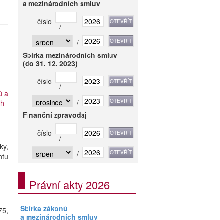
a mezinárodních smluv
číslo
/
/
Sbírka mezinárodních smluv
(do 31. 12. 2023)
číslo
/
ů a
/
ch
Finanční zpravodaj
číslo
/
ky,
/
ntu
Právní akty 2026
Sbírka zákonů
75,
a mezinárodních smluv