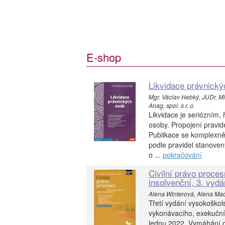
E-shop
Likvidace právnický
Mgr. Václav Hebký, JUDr. Mi
Anag, spol. s r. o.
Likvidace je seriózním
osoby. Propojení pravid
Publikace se komplexně 
podle pravidel stanov
o ...
pokračování
Civilní právo proces
insolvenční, 3. vydá
Alena Winterová, Alena Macko
Třetí vydání vysokoškol
vykonávacího, exekučníh
lednu 2022. Vymáhání ci