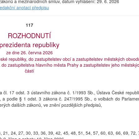
a zákonů a mezinárodních smluv, datum vyhlášení: 29. 6. 2026
redakční anotaci předpisu
117
ROZHODNUTÍ
prezidenta republiky
ze dne 26. června 2026
ké republiky, do zastupitelstev obcí a zastupitelstev městských obvod
 do zastupitelstva hlavního města Prahy a zastupitelstev jeho městský
částí
 2 a čl. 17 odst. 3 ústavního zákona č. 1/1993 Sb., Ústava České republi
, a podle § 1 odst. 3 zákona č. 247/1995 Sb., o volbách do Parlame
erých dalších zákonů, ve znění pozdějších předpisů,
 21, 24, 27, 30, 33, 36, 39, 42, 45, 48, 51, 54, 57, 60, 63, 66, 69, 72, 