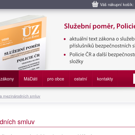
Váš nákupní košík:
bní poměr příslušníků bezpečnostních sborů, Policie ČR, Vězeňská sl
služby
zákony
M
á
D
áti
pro obce
ostatní
kontakty
 a mezinárodních smluv
dních smluv