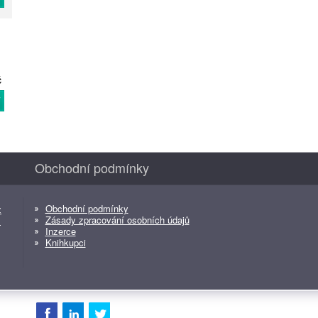
č
T
Obchodní podmínky
Obchodní podmínky
z
Zásady zpracování osobních údajů
z
Inzerce
Knihkupci