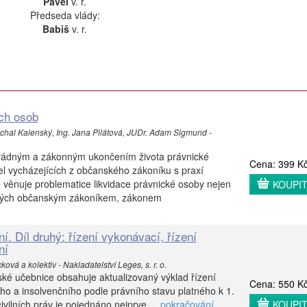
Pavel
v. r.
Předseda vlády:
Babiš
v. r.
ch osob
chal Kalenský, Ing. Jana Pilátová, JUDr. Adam Sigmund -
, řádným a zákonným ukončením života právnické
Cena: 399 K
el vycházejících z občanského zákoníku s praxí
věnuje problematice likvidace právnické osoby nejen
KOUPI
ených občanským zákoníkem, zákonem
ní. Díl druhý: řízení vykonávací, řízení
ní
vá a kolektiv - Nakladatelství Leges, s. r. o.
ské učebnice obsahuje aktualizovaný výklad řízení
Cena: 550 K
o a insolvenčního podle právního stavu platného k 1.
vilních práv je pojednáno nejprve ...
pokračování
KOUPI