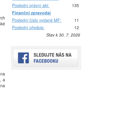
Poslední právní akt:
135
Finanční zpravodaj
ých
Poslední číslo vydané MF:
11
ské
Poslední předpis:
12
Stav k 30. 7. 2026
ona
, a
ona