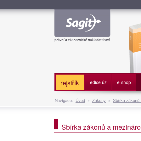
Služe
rejstřík
edice úz
e-shop
Navigace:
Úvod
»
Zákony
»
Sbírka zákonů
Sbírka zákonů a mezináro