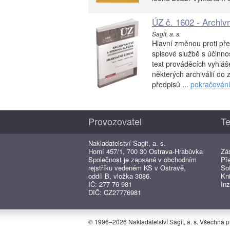
ÚZ č. 1602 - Archivn
Sagit, a. s.
Hlavní změnou proti pře
spisové službě s účinnos
text prováděcích vyhláš
některých archiválií do
předpisů ...
pokračován
Provozovatel
Te
Nakladatelství Sagit, a. s.
Horní 457/1, 700 30 Ostrava-Hrabůvka
Zá
Společnost je zapsaná v obchodním
Př
rejstříku vedeném KS v Ostravě,
So
oddíl B, vložka 3086.
Kn
IČ: 277 76 981
Inz
DIČ: CZ27776981
© 1996–2026 Nakladatelství Sagit, a. s. Všechna 