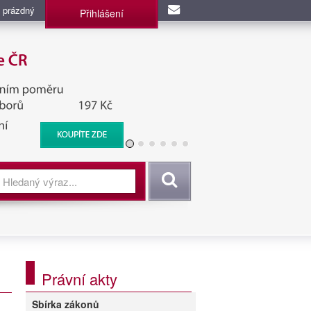
 prázdný
Přihlášení
užba, BIS, Zpravodajské
Vyhledat
Právní akty
Sbírka zákonů