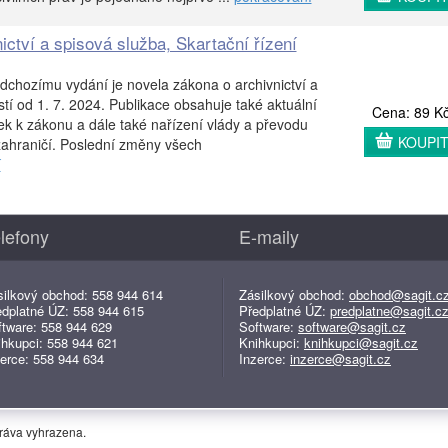
ictví a spisová služba, Skartační řízení
dchozímu vydání je novela zákona o archivnictví a
tí od 1. 7. 2024. Publikace obsahuje také aktuální
Cena: 89 K
ek k zákonu a dále také nařízení vlády a převodu
KOUPI
 zahraničí. Poslední změny všech
í
lefony
E-maily
silkový obchod: 558 944 614
Zásilkový obchod:
obchod@sagit.c
edplatné ÚZ: 558 944 615
Předplatné ÚZ:
predplatne@sagit.c
ftware: 558 944 629
Software:
software@sagit.cz
ihkupci: 558 944 621
Knihkupci:
knihkupci@sagit.cz
erce: 558 944 634
Inzerce:
inzerce@sagit.cz
práva vyhrazena.