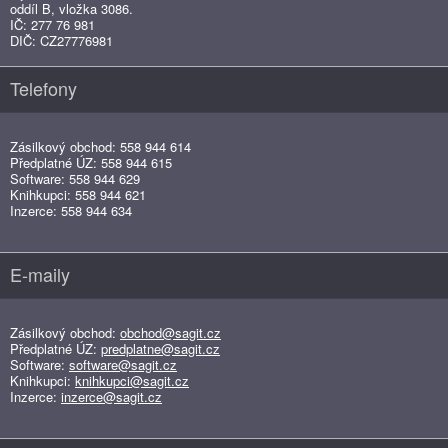
oddíl B, vložka 3086.
IČ: 277 76 981
DIČ: CZ27776981
Telefony
Zásilkový obchod: 558 944 614
Předplatné ÚZ: 558 944 615
Software: 558 944 629
Knihkupci: 558 944 621
Inzerce: 558 944 634
E-maily
Zásilkový obchod:
obchod@sagit.cz
Předplatné ÚZ:
predplatne@sagit.cz
Software:
software@sagit.cz
Knihkupci:
knihkupci@sagit.cz
Inzerce:
inzerce@sagit.cz