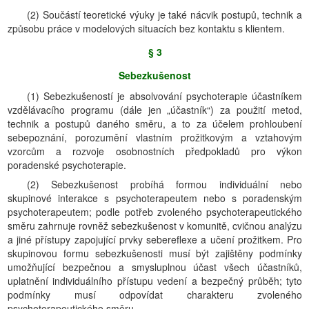
(2) Součástí teoretické výuky je také nácvik postupů, technik a
způsobu práce v modelových situacích bez kontaktu s klientem.
§ 3
Sebezkušenost
(1) Sebezkušeností je absolvování psychoterapie účastníkem
vzdělávacího programu (dále jen „účastník“) za použití metod,
technik a postupů daného směru, a to za účelem prohloubení
sebepoznání, porozumění vlastním prožitkovým a vztahovým
vzorcům a rozvoje osobnostních předpokladů pro výkon
poradenské psychoterapie.
(2) Sebezkušenost probíhá formou individuální nebo
skupinové interakce s psychoterapeutem nebo s poradenským
psychoterapeutem; podle potřeb zvoleného psychoterapeutického
směru zahrnuje rovněž sebezkušenost v komunitě, cvičnou analýzu
a jiné přístupy zapojující prvky sebereflexe a učení prožitkem. Pro
skupinovou formu sebezkušenosti musí být zajištěny podmínky
umožňující bezpečnou a smysluplnou účast všech účastníků,
uplatnění individuálního přístupu vedení a bezpečný průběh; tyto
podmínky musí odpovídat charakteru zvoleného
psychoterapeutického směru.