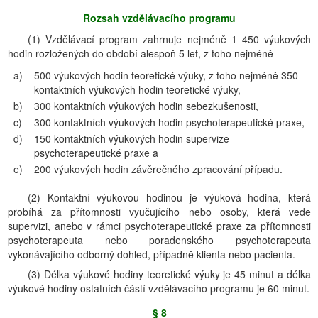
Rozsah vzdělávacího programu
(1) Vzdělávací program zahrnuje nejméně 1 450 výukových
hodin rozložených do období alespoň 5 let, z toho nejméně
a)
500 výukových hodin teoretické výuky, z toho nejméně 350
kontaktních výukových hodin teoretické výuky,
b)
300 kontaktních výukových hodin sebezkušenosti,
c)
300 kontaktních výukových hodin psychoterapeutické praxe,
d)
150 kontaktních výukových hodin supervize
psychoterapeutické praxe a
e)
200 výukových hodin závěrečného zpracování případu.
(2) Kontaktní výukovou hodinou je výuková hodina, která
probíhá za přítomnosti vyučujícího nebo osoby, která vede
supervizi, anebo v rámci psychoterapeutické praxe za přítomnosti
psychoterapeuta nebo poradenského psychoterapeuta
vykonávajícího odborný dohled, případně klienta nebo pacienta.
(3) Délka výukové hodiny teoretické výuky je 45 minut a délka
výukové hodiny ostatních částí vzdělávacího programu je 60 minut.
§ 8