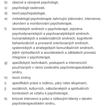
b)
obecné a vývojové psychologii,
c)
psychologii osobnosti,
d)
teorii psychopatologie,
e)
metodologii psychoterapie zahrnující plánování, intervence,
ukončení a monitorování psychoterapie,
f)
teoretických směrech v psychoterapii, zejména
psychodynamických a psychoanalytických směrech,
humanistických a existenciálních směrech, kognitivně-
behaviorálních a procesně orientovaných směrech,
systemických a strategických komunikačních směrech,
jejich východiscích a souvislostech a základech procesů
integrace v psychoterapii,
g)
specifických technikách, postupech a intervencích
používaných v rámci zvoleného psychoterapeutického
směru,
h)
teorii změny,
i)
specifikách práce s rodinou, páry nebo skupinami,
j)
sociálních, kulturních, náboženských a spirituálních
kontextech ve vztahu k psychoterapii,
k)
krizové intervenci a práci s rizikovými klienty v daném
psychoterapeutickém směru,