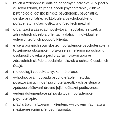
l)
rolích a způsobilosti dalších odborných pracovníků v péči o
duševní zdraví, zejména oboru psychoterapie, klinické
psychologie, dětské klinické psychologie, psychiatrie,
dětské psychiatrie, adiktologie a psychologického
poradenství a diagnostiky, a o rozdílech mezi nimi,
m)
organizaci a zásadách poskytování sociálních služeb a
zdravotních služeb a orientaci v dalších, individuálně
volených zdrojích podpory klienta,
n)
etice a právních souvislostech poradenské psychoterapie, a
to zejména občanském právu se zaměřením na ochranu
osobnosti člověka a péči o zdraví, právní úpravě
zdravotních služeb a sociálních služeb a ochraně osobních
údajů,
o)
metodologii vědecké a výzkumné práce,
p)
vyhodnocování dopadů psychoterapie, metodách
posuzování účinnosti psychoterapeutických přístupů a
způsobu zjišťování úrovně jejich důkazní podloženosti,
q)
vedení dokumentace při poskytování poradenské
psychoterapie,
r)
práci s traumatizovaným klientem, vývojovém traumatu a
mezigeneračním přenosu traumatu.