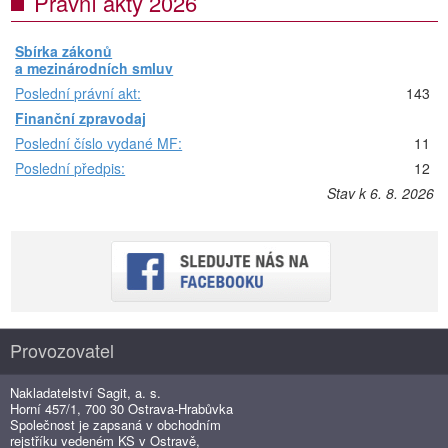
Právní akty 2026
Sbírka zákonů
a mezinárodních smluv
Poslední právní akt:
143
Finanční zpravodaj
Poslední číslo vydané MF:
11
Poslední předpis:
12
Stav k 6. 8. 2026
Provozovatel
Nakladatelství Sagit, a. s.
Horní 457/1, 700 30 Ostrava-Hrabůvka
Společnost je zapsaná v obchodním
rejstříku vedeném KS v Ostravě,