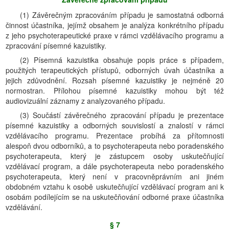
(1) Závěrečným zpracováním případu je samostatná odborná
činnost účastníka, jejímž obsahem je analýza konkrétního případu
z jeho psychoterapeutické praxe v rámci vzdělávacího programu a
zpracování písemné kazuistiky.
(2) Písemná kazuistika obsahuje popis práce s případem,
použitých terapeutických přístupů, odborných úvah účastníka a
jejich zdůvodnění. Rozsah písemné kazuistiky je nejméně 20
normostran. Přílohou písemné kazuistiky mohou být též
audiovizuální záznamy z analyzovaného případu.
(3) Součástí závěrečného zpracování případu je prezentace
písemné kazuistiky a odborných souvislostí a znalostí v rámci
vzdělávacího programu. Prezentace probíhá za přítomnosti
alespoň dvou odborníků, a to psychoterapeuta nebo poradenského
psychoterapeuta, který je zástupcem osoby uskutečňující
vzdělávací program, a dále psychoterapeuta nebo poradenského
psychoterapeuta, který není v pracovněprávním ani jiném
obdobném vztahu k osobě uskutečňující vzdělávací program ani k
osobám podílejícím se na uskutečňování odborné praxe účastníka
vzdělávání.
§ 7