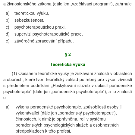
a živnostenského zákona (dále jen „vzdělávací program“), zahrnuje
a)
teoretickou výuku,
b)
sebezkušenost,
c)
psychoterapeutickou praxi,
d)
supervizi psychoterapeutické praxe,
e)
závěrečné zpracování případu.
§ 2
Teoretická výuka
(1) Obsahem teoretické výuky je získávání znalostí v oblastech
a oborech, které tvoří teoretický základ potřebný pro výkon živnosti
s předmětem podnikání „Poskytování služeb v oblasti poradenské
psychoterapie“ (dále jen „poradenská psychoterapie“), a to znalostí
o
a)
výkonu poradenské psychoterapie, způsobilosti osoby ji
vykonávající (dále jen „poradenský psychoterapeut“),
činnostech, k nimž je oprávněna, roli v systému
poradenských psychologických služeb a osobnostních
předpokladech k této profesi,