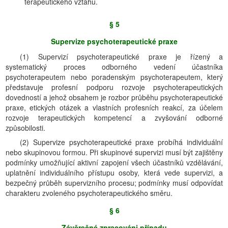
terapeutického vztahu.
§ 5
Supervize psychoterapeutické praxe
(1) Supervizí psychoterapeutické praxe je řízený a
systematický proces odborného vedení účastníka
psychoterapeutem nebo poradenským psychoterapeutem, který
představuje profesní podporu rozvoje psychoterapeutických
dovedností a jehož obsahem je rozbor průběhu psychoterapeutické
praxe, etických otázek a vlastních profesních reakcí, za účelem
rozvoje terapeutických kompetencí a zvyšování odborné
způsobilosti.
(2) Supervize psychoterapeutické praxe probíhá individuální
nebo skupinovou formou. Při skupinové supervizi musí být zajištěny
podmínky umožňující aktivní zapojení všech účastníků vzdělávání,
uplatnění individuálního přístupu osoby, která vede supervizi, a
bezpečný průběh supervizního procesu; podmínky musí odpovídat
charakteru zvoleného psychoterapeutického směru.
§ 6
Závěrečné zpracováni případu