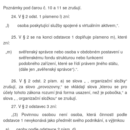
Poznámky pod čarou č. 10 a 11 se zrušují.
24. V § 2 odst. 1 písmeno l) zní:
„l)
osoba poskytující služby spojené s virtuálním aktivem,“.
25. V § 2 se na konci odstavce 1 doplňuje písmeno m), které
zní:
„m)
svěřenský správce nebo osoba v obdobném postavení u
svěřenskému fondu strukturou nebo funkcemi
podobného zařízení, které se řídí právem jiného státu,
(dále jen „svěřenský správce“).“.
26. V § 2 odst. 2 písm. a) se slova „ , organizační složky“
zrušují, za slovo „provozovny,“ se vkládají slova „kterou se pro
účely tohoto zákona rozumí jiná forma usazení, než je pobočka,“ a
slova „ , organizační složkou“ se zrušují.
27. V § 2 odstavec 3 zní:
„(3) Povinnou osobou není osoba, která činnosti podle
odstavce 1 nevykonává jako předmět svého podnikání, s výjimkou
a)
osoby podle odstavce 2 písm. d),