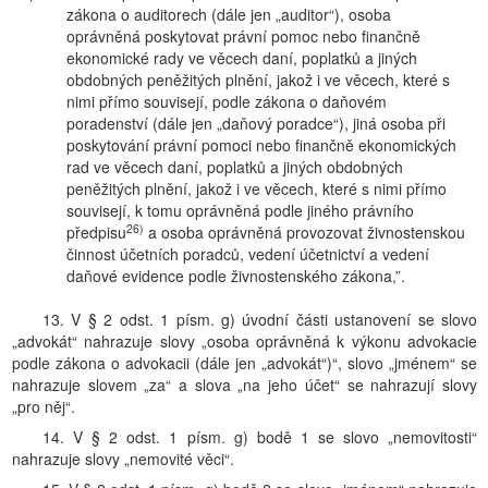
zákona o auditorech (dále jen „auditor“), osoba
oprávněná poskytovat právní pomoc nebo finančně
ekonomické rady ve věcech daní, poplatků a jiných
obdobných peněžitých plnění, jakož i ve věcech, které s
nimi přímo souvisejí, podle zákona o daňovém
poradenství (dále jen „daňový poradce“), jiná osoba při
poskytování právní pomoci nebo finančně ekonomických
rad ve věcech daní, poplatků a jiných obdobných
peněžitých plnění, jakož i ve věcech, které s nimi přímo
souvisejí, k tomu oprávněná podle jiného právního
26)
předpisu
a osoba oprávněná provozovat živnostenskou
činnost účetních poradců, vedení účetnictví a vedení
daňové evidence podle živnostenského zákona,”.
13. V § 2 odst. 1 písm. g) úvodní části ustanovení se slovo
„advokát“ nahrazuje slovy „osoba oprávněná k výkonu advokacie
podle zákona o advokacii (dále jen „advokát“)“, slovo „jménem“ se
nahrazuje slovem „za“ a slova „na jeho účet“ se nahrazují slovy
„pro něj“.
14. V § 2 odst. 1 písm. g) bodě 1 se slovo „nemovitosti“
nahrazuje slovy „nemovité věci“.