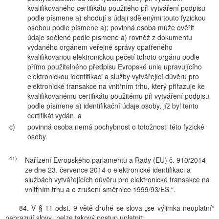
kvalifikovaného certifikátu použitého při vytváření podpisu
podle písmene a) shodují s údaji sdělenými touto fyzickou
osobou podle písmene a); povinná osoba může ověřit
údaje sdělené podle písmene a) rovněž z dokumentu
vydaného orgánem veřejné správy opatřeného
kvalifikovanou elektronickou pečetí tohoto orgánu podle
přímo použitelného předpisu Evropské unie upravujícího
elektronickou identifikaci a služby vytvářející důvěru pro
elektronické transakce na vnitřním trhu, který přiřazuje ke
kvalifikovanému certifikátu použitému při vytváření podpisu
podle písmene a) identifikační údaje osoby, jíž byl tento
certifikát vydán, a
c)
povinná osoba nemá pochybnost o totožnosti této fyzické
osoby.
41)
Nařízení Evropského parlamentu a Rady (EU) č. 910/2014
ze dne 23. července 2014 o elektronické identifikaci a
službách vytvářejících důvěru pro elektronické transakce na
vnitřním trhu a o zrušení směrnice 1999/93/ES.“.
84. V § 11 odst. 9 větě druhé se slova „se výjimka neuplatní“
nahrazují slovy „nelze takový postup uplatnit“.