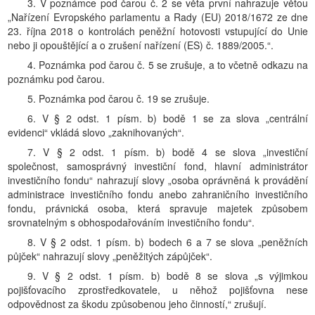
3. V poznámce pod čarou č. 2 se věta první nahrazuje větou
„Nařízení Evropského parlamentu a Rady (EU) 2018/1672 ze dne
23. října 2018 o kontrolách peněžní hotovosti vstupující do Unie
nebo ji opouštějící a o zrušení nařízení (ES) č. 1889/2005.“.
4. Poznámka pod čarou č. 5 se zrušuje, a to včetně odkazu na
poznámku pod čarou.
5. Poznámka pod čarou č. 19 se zrušuje.
6. V § 2 odst. 1 písm. b) bodě 1 se za slova „centrální
evidenci“ vkládá slovo „zaknihovaných“.
7. V § 2 odst. 1 písm. b) bodě 4 se slova „investiční
společnost, samosprávný investiční fond, hlavní administrátor
investičního fondu“ nahrazují slovy „osoba oprávněná k provádění
administrace investičního fondu anebo zahraničního investičního
fondu, právnická osoba, která spravuje majetek způsobem
srovnatelným s obhospodařováním investičního fondu“.
8. V § 2 odst. 1 písm. b) bodech 6 a 7 se slova „peněžních
půjček“ nahrazují slovy „peněžitých zápůjček“.
9. V § 2 odst. 1 písm. b) bodě 8 se slova „s výjimkou
pojišťovacího zprostředkovatele, u něhož pojišťovna nese
odpovědnost za škodu způsobenou jeho činností,“ zrušují.