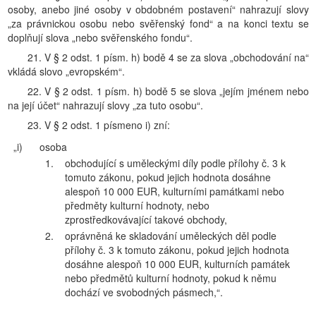
osoby, anebo jiné osoby v obdobném postavení“ nahrazují slovy
„za právnickou osobu nebo svěřenský fond“ a na konci textu se
doplňují slova „nebo svěřenského fondu“.
21. V § 2 odst. 1 písm. h) bodě 4 se za slova „obchodování na“
vkládá slovo „evropském“.
22. V § 2 odst. 1 písm. h) bodě 5 se slova „jejím jménem nebo
na její účet“ nahrazují slovy „za tuto osobu“.
23. V § 2 odst. 1 písmeno i) zní:
„i)
osoba
1.
obchodující s uměleckými díly podle přílohy č. 3 k
tomuto zákonu, pokud jejich hodnota dosáhne
alespoň 10 000 EUR, kulturními památkami nebo
předměty kulturní hodnoty, nebo
zprostředkovávající takové obchody,
2.
oprávněná ke skladování uměleckých děl podle
přílohy č. 3 k tomuto zákonu, pokud jejich hodnota
dosáhne alespoň 10 000 EUR, kulturních památek
nebo předmětů kulturní hodnoty, pokud k němu
dochází ve svobodných pásmech,“.