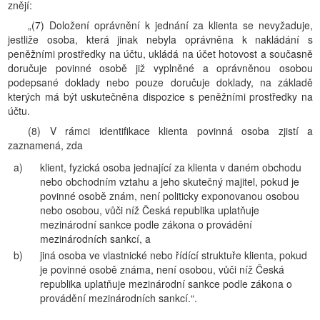
znějí:
„(7) Doložení oprávnění k jednání za klienta se nevyžaduje,
jestliže osoba, která jinak nebyla oprávněna k nakládání s
peněžními prostředky na účtu, ukládá na účet hotovost a současně
doručuje povinné osobě již vyplněné a oprávněnou osobou
podepsané doklady nebo pouze doručuje doklady, na základě
kterých má být uskutečněna dispozice s peněžními prostředky na
účtu.
(8) V rámci identifikace klienta povinná osoba zjistí a
zaznamená, zda
a)
klient, fyzická osoba jednající za klienta v daném obchodu
nebo obchodním vztahu a jeho skutečný majitel, pokud je
povinné osobě znám, není politicky exponovanou osobou
nebo osobou, vůči níž Česká republika uplatňuje
mezinárodní sankce podle zákona o provádění
mezinárodních sankcí, a
b)
jiná osoba ve vlastnické nebo řídící struktuře klienta, pokud
je povinné osobě známa, není osobou, vůči níž Česká
republika uplatňuje mezinárodní sankce podle zákona o
provádění mezinárodních sankcí.“.