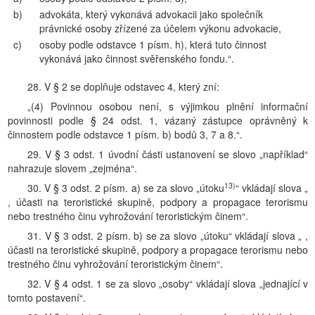
b)
advokáta, který vykonává advokacii jako společník
právnické osoby zřízené za účelem výkonu advokacie,
c)
osoby podle odstavce 1 písm. h), která tuto činnost
vykonává jako činnost svěřenského fondu.“.
28. V § 2 se doplňuje odstavec 4, který zní:
„(4) Povinnou osobou není, s výjimkou plnění informační
povinnosti podle § 24 odst. 1, vázaný zástupce oprávněný k
činnostem podle odstavce 1 písm. b) bodů 3, 7 a 8.“.
29. V § 3 odst. 1 úvodní části ustanovení se slovo „například“
nahrazuje slovem „zejména“.
13)
30. V § 3 odst. 2 písm. a) se za slovo „útoku
“ vkládají slova „
, účasti na teroristické skupině, podpory a propagace terorismu
nebo trestného činu vyhrožování teroristickým činem“.
31. V § 3 odst. 2 písm. b) se za slovo „útoku“ vkládají slova „ ,
účasti na teroristické skupině, podpory a propagace terorismu nebo
trestného činu vyhrožování teroristickým činem“.
32. V § 4 odst. 1 se za slovo „osoby“ vkládají slova „jednající v
tomto postavení“.