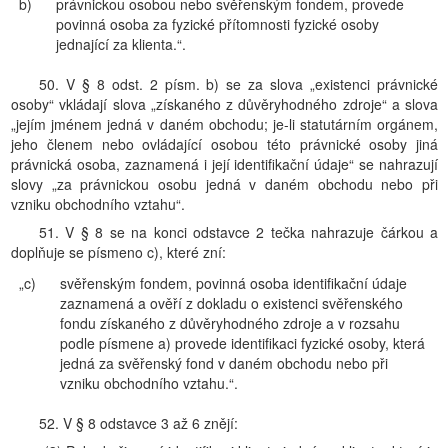
b)
právnickou osobou nebo svěřenským fondem, provede
povinná osoba za fyzické přítomnosti fyzické osoby
jednající za klienta.“.
50. V § 8 odst. 2 písm. b) se za slova „existenci právnické
osoby“ vkládají slova „získaného z důvěryhodného zdroje“ a slova
„jejím jménem jedná v daném obchodu; je-li statutárním orgánem,
jeho členem nebo ovládající osobou této právnické osoby jiná
právnická osoba, zaznamená i její identifikační údaje“ se nahrazují
slovy „za právnickou osobu jedná v daném obchodu nebo při
vzniku obchodního vztahu“.
51. V § 8 se na konci odstavce 2 tečka nahrazuje čárkou a
doplňuje se písmeno c), které zní:
„c)
svěřenským fondem, povinná osoba identifikační údaje
zaznamená a ověří z dokladu o existenci svěřenského
fondu získaného z důvěryhodného zdroje a v rozsahu
podle písmene a) provede identifikaci fyzické osoby, která
jedná za svěřenský fond v daném obchodu nebo při
vzniku obchodního vztahu.“.
52. V § 8 odstavce 3 až 6 znějí: