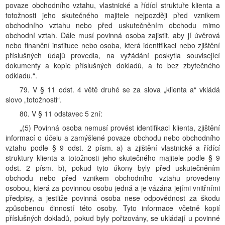
povaze obchodního vztahu, vlastnické a řídící struktuře klienta a
totožnosti jeho skutečného majitele nejpozději před vznikem
obchodního vztahu nebo před uskutečněním obchodu mimo
obchodní vztah. Dále musí povinná osoba zajistit, aby jí úvěrová
nebo finanční instituce nebo osoba, která identifikaci nebo zjištění
příslušných údajů provedla, na vyžádání poskytla související
dokumenty a kopie příslušných dokladů, a to bez zbytečného
odkladu.“.
79. V § 11 odst. 4 větě druhé se za slova „klienta a“ vkládá
slovo „totožnosti“.
80. V § 11 odstavec 5 zní:
„(5) Povinná osoba nemusí provést identifikaci klienta, zjištění
informací o účelu a zamýšlené povaze obchodu nebo obchodního
vztahu podle § 9 odst. 2 písm. a) a zjištění vlastnické a řídící
struktury klienta a totožnosti jeho skutečného majitele podle § 9
odst. 2 písm. b), pokud tyto úkony byly před uskutečněním
obchodu nebo před vznikem obchodního vztahu provedeny
osobou, která za povinnou osobu jedná a je vázána jejími vnitřními
předpisy, a jestliže povinná osoba nese odpovědnost za škodu
způsobenou činností této osoby. Tyto informace včetně kopií
příslušných dokladů, pokud byly pořizovány, se ukládají u povinné