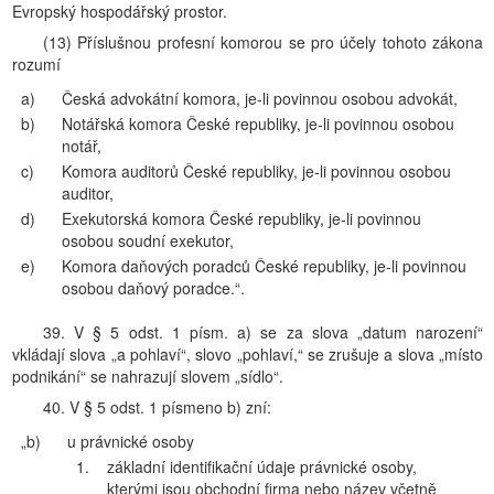
Evropský hospodářský prostor.
(13) Příslušnou profesní komorou se pro účely tohoto zákona
rozumí
a)
Česká advokátní komora, je-li povinnou osobou advokát,
b)
Notářská komora České republiky, je-li povinnou osobou
notář,
c)
Komora auditorů České republiky, je-li povinnou osobou
auditor,
d)
Exekutorská komora České republiky, je-li povinnou
osobou soudní exekutor,
e)
Komora daňových poradců České republiky, je-li povinnou
osobou daňový poradce.“.
39. V § 5 odst. 1 písm. a) se za slova „datum narození“
vkládají slova „a pohlaví“, slovo „pohlaví,“ se zrušuje a slova „místo
podnikání“ se nahrazují slovem „sídlo“.
40. V § 5 odst. 1 písmeno b) zní:
„b)
u právnické osoby
1.
základní identifikační údaje právnické osoby,
kterými jsou obchodní firma nebo název včetně