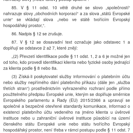
85. V § 11 odst. 10 větě druhé se slovo „společností“
nahrazuje slovy „obchodních korporací“ a za slova „států Evropské
unie“ se vkládají slova „nebo ve státě tvořícím Evropský
hospodářský prostor,“.
86. Nadpis § 12 se zrušuje.
87. V § 12 se dosavadní text označuje jako odstavec 1 a
doplňují se odstavce 2 až 7, které znějí:
„(2) Převzetí identifikace podle § 11 odst. 1, 2 a 6 je možné jen
od toho, kdo provedl identifikaci klienta nebo fyzické osoby jednající
za klienta podle § 8 nebo 8a.
(3) Získá-li poskytovatel služby informování o platebním účtu
nebo služby nepřímého dání platebního příkazu (dále jen „služba
třetích stran“) prostřednictvím vyhrazeného rozhraní podle přímo
použitelného předpisu Evropské unie, kterým se doplňuje směrnice
Evropského parlamentu a Rady (EU) 2015/2366 a upravují se
společné a bezpečné otevřené standardy komunikace, informaci o
existenci platebního účtu vedeného na jméno klienta u úvěrové
instituce nebo u zahraniční úvěrové instituce působící na území
členského státu Evropské unie nebo státu tvořícího Evropský
hospodářský prostor, není třeba v rámci postupu podle § 11 odst. 7