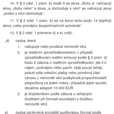
10. V § 2 odst. 1 písm. b) bodě 9 se slova „dluhy a“ nahrazují
slovy „dluhy nebo“ a slova „a obchoduje s nimi“ se nahrazují slovy
„anebo s nimi obchoduje“.
11. V § 2 odst. 1 písm. b) se na konci textu bodu 14 doplňují
slova „nebo pronájmu bezpečnostních schránek“.
12. V § 2 odst. 1 písmena d) a e) znějí:
„d)
osoba, která
1.
nakupuje nebo prodává nemovité věci,
2.
je realitním zprostředkovatelem; v případě
zprostředkování realitní smlouvy podle § 2 písm. d)
bodu 2 zákona o realitním zprostředkování, jde-li o
nájem, podnájem nebo pacht, však pouze tehdy,
pokud výše měsíční platby nebo poměrná část
výnosu z nemovité věci poskytnutá propachtovateli
přepočtená na jeden měsíc, případně jejich součet,
dosáhne alespoň 10 000 EUR,
3.
je dražebníkem podle zákona o veřejných
dražbách při činnosti související s dražbou
nemovité věci,
e)
osoba oprávněná provádět auditorskou činnost podle