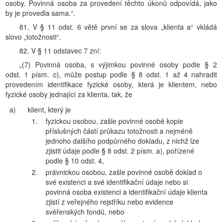
osoby. Povinná osoba za provedení těchto úkonů odpovídá, jako
by je provedla sama.“.
81. V § 11 odst. 6 větě první se za slova „klienta a“ vkládá
slovo „totožnosti“.
82. V § 11 odstavec 7 zní:
„(7) Povinná osoba, s výjimkou povinné osoby podle § 2
odst. 1 písm. c), může postup podle § 8 odst. 1 až 4 nahradit
provedením identifikace fyzické osoby, která je klientem, nebo
fyzické osoby jednající za klienta, tak, že
a)
klient, který je
1.
fyzickou osobou, zašle povinné osobě kopie
příslušných částí průkazu totožnosti a nejméně
jednoho dalšího podpůrného dokladu, z nichž lze
zjistit údaje podle § 8 odst. 2 písm. a), pořízené
podle § 10 odst. 4,
2.
právnickou osobou, zašle povinné osobě doklad o
své existenci a své identifikační údaje nebo si
povinná osoba existenci a identifikační údaje klienta
zjistí z veřejného rejstříku nebo evidence
svěřenských fondů, nebo