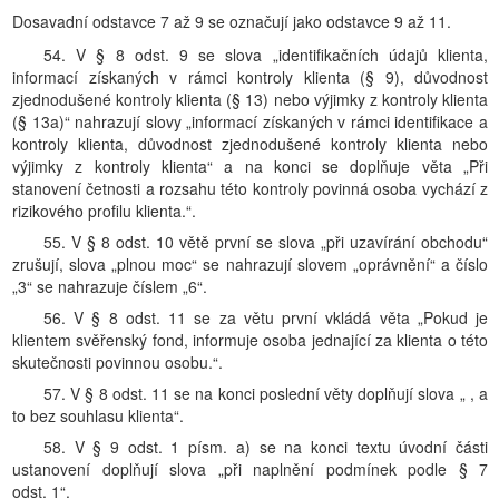
Dosavadní odstavce 7 až 9 se označují jako odstavce 9 až 11.
54. V § 8 odst. 9 se slova „identifikačních údajů klienta,
informací získaných v rámci kontroly klienta (§ 9), důvodnost
zjednodušené kontroly klienta (§ 13) nebo výjimky z kontroly klienta
(§ 13a)“ nahrazují slovy „informací získaných v rámci identifikace a
kontroly klienta, důvodnost zjednodušené kontroly klienta nebo
výjimky z kontroly klienta“ a na konci se doplňuje věta „Při
stanovení četnosti a rozsahu této kontroly povinná osoba vychází z
rizikového profilu klienta.“.
55. V § 8 odst. 10 větě první se slova „při uzavírání obchodu“
zrušují, slova „plnou moc“ se nahrazují slovem „oprávnění“ a číslo
„3“ se nahrazuje číslem „6“.
56. V § 8 odst. 11 se za větu první vkládá věta „Pokud je
klientem svěřenský fond, informuje osoba jednající za klienta o této
skutečnosti povinnou osobu.“.
57. V § 8 odst. 11 se na konci poslední věty doplňují slova „ , a
to bez souhlasu klienta“.
58. V § 9 odst. 1 písm. a) se na konci textu úvodní části
ustanovení doplňují slova „při naplnění podmínek podle § 7
odst. 1“.