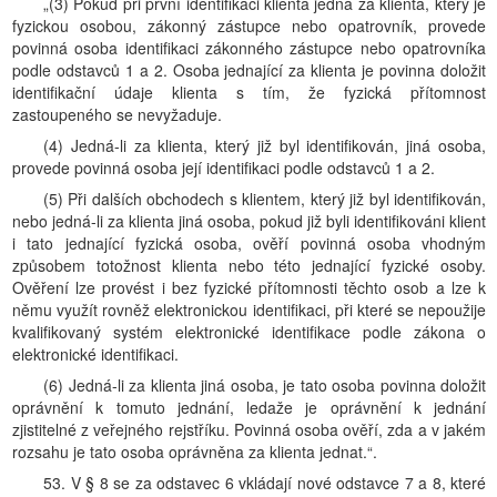
„(3) Pokud při první identifikaci klienta jedná za klienta, který je
fyzickou osobou, zákonný zástupce nebo opatrovník, provede
povinná osoba identifikaci zákonného zástupce nebo opatrovníka
podle odstavců 1 a 2. Osoba jednající za klienta je povinna doložit
identifikační údaje klienta s tím, že fyzická přítomnost
zastoupeného se nevyžaduje.
(4) Jedná-li za klienta, který již byl identifikován, jiná osoba,
provede povinná osoba její identifikaci podle odstavců 1 a 2.
(5) Při dalších obchodech s klientem, který již byl identifikován,
nebo jedná-li za klienta jiná osoba, pokud již byli identifikováni klient
i tato jednající fyzická osoba, ověří povinná osoba vhodným
způsobem totožnost klienta nebo této jednající fyzické osoby.
Ověření lze provést i bez fyzické přítomnosti těchto osob a lze k
němu využít rovněž elektronickou identifikaci, při které se nepoužije
kvalifikovaný systém elektronické identifikace podle zákona o
elektronické identifikaci.
(6) Jedná-li za klienta jiná osoba, je tato osoba povinna doložit
oprávnění k tomuto jednání, ledaže je oprávnění k jednání
zjistitelné z veřejného rejstříku. Povinná osoba ověří, zda a v jakém
rozsahu je tato osoba oprávněna za klienta jednat.“.
53. V § 8 se za odstavec 6 vkládají nové odstavce 7 a 8, které