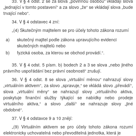
33. V § 4 odst. 2 se za slova „povinnou osobou“ vkládají slova
„jednající v tomto postavení“ a za slovo „že“ se vkládají slova „bude
trvající nebo“.
34. V § 4 odstavec 4 zní:
„(4) Skutečným majitelem se pro účely tohoto zákona rozumí
a)
skutečný majitel podle zákona upravujícího evidenci
skutečných majitelů nebo
b)
fyzická osoba, za kterou se obchod provádí.“.
35. V § 4 odst. 5 písm. b) bodech 2 a 3 se slova „nebo jiného
právního uspořádání bez právní osobnosti“ zrušují.
36. V § 4 odst. 8 se slova „virtuální měnou“ nahrazují slovy
„virtuálním aktivem“, za slovo „spravuje,“ se vkládá slovo „převádí“,
slova „virtuální měny“ se nahrazují slovy „virtuálního aktiva,
poskytuje finanční služby týkající se nabídky nebo prodeje
virtuálního aktiva,“ a slovo „další“ se nahrazuje slovy „jiné
obdobné“.
37. V § 4 odstavce 9 a 10 znějí:
„(9) Virtuálním aktivem se pro účely tohoto zákona rozumí
elektronicky uchovatelná nebo převoditelná jednotka, která je