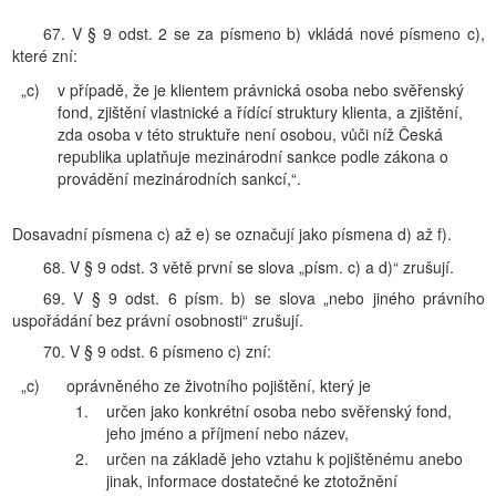
67. V § 9 odst. 2 se za písmeno b) vkládá nové písmeno c),
které zní:
„c)
v případě, že je klientem právnická osoba nebo svěřenský
fond, zjištění vlastnické a řídící struktury klienta, a zjištění,
zda osoba v této struktuře není osobou, vůči níž Česká
republika uplatňuje mezinárodní sankce podle zákona o
provádění mezinárodních sankcí,“.
Dosavadní písmena c) až e) se označují jako písmena d) až f).
68. V § 9 odst. 3 větě první se slova „písm. c) a d)“ zrušují.
69. V § 9 odst. 6 písm. b) se slova „nebo jiného právního
uspořádání bez právní osobnosti“ zrušují.
70. V § 9 odst. 6 písmeno c) zní:
„c)
oprávněného ze životního pojištění, který je
1.
určen jako konkrétní osoba nebo svěřenský fond,
jeho jméno a příjmení nebo název,
2.
určen na základě jeho vztahu k pojištěnému anebo
jinak, informace dostatečné ke ztotožnění