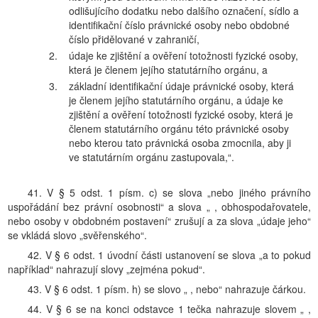
odlišujícího dodatku nebo dalšího označení, sídlo a
identifikační číslo právnické osoby nebo obdobné
číslo přidělované v zahraničí,
2.
údaje ke zjištění a ověření totožnosti fyzické osoby,
která je členem jejího statutárního orgánu, a
3.
základní identifikační údaje právnické osoby, která
je členem jejího statutárního orgánu, a údaje ke
zjištění a ověření totožnosti fyzické osoby, která je
členem statutárního orgánu této právnické osoby
nebo kterou tato právnická osoba zmocnila, aby ji
ve statutárním orgánu zastupovala,“.
41. V § 5 odst. 1 písm. c) se slova „nebo jiného právního
uspořádání bez právní osobnosti“ a slova „ , obhospodařovatele,
nebo osoby v obdobném postavení“ zrušují a za slova „údaje jeho“
se vkládá slovo „svěřenského“.
42. V § 6 odst. 1 úvodní části ustanovení se slova „a to pokud
například“ nahrazují slovy „zejména pokud“.
43. V § 6 odst. 1 písm. h) se slovo „ , nebo“ nahrazuje čárkou.
44. V § 6 se na konci odstavce 1 tečka nahrazuje slovem „ ,