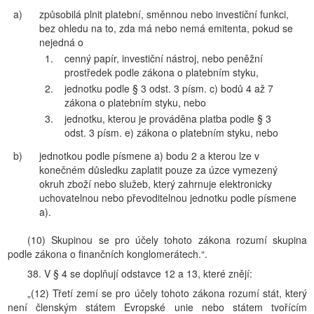
a)
způsobilá plnit platební, směnnou nebo investiční funkci,
bez ohledu na to, zda má nebo nemá emitenta, pokud se
nejedná o
1.
cenný papír, investiční nástroj, nebo peněžní
prostředek podle zákona o platebním styku,
2.
jednotku podle § 3 odst. 3 písm. c) bodů 4 až 7
zákona o platebním styku, nebo
3.
jednotku, kterou je prováděna platba podle § 3
odst. 3 písm. e) zákona o platebním styku, nebo
b)
jednotkou podle písmene a) bodu 2 a kterou lze v
konečném důsledku zaplatit pouze za úzce vymezený
okruh zboží nebo služeb, který zahrnuje elektronicky
uchovatelnou nebo převoditelnou jednotku podle písmene
a).
(10) Skupinou se pro účely tohoto zákona rozumí skupina
podle zákona o finančních konglomerátech.“.
38. V § 4 se doplňují odstavce 12 a 13, které znějí:
„(12) Třetí zemí se pro účely tohoto zákona rozumí stát, který
není členským státem Evropské unie nebo státem tvořícím