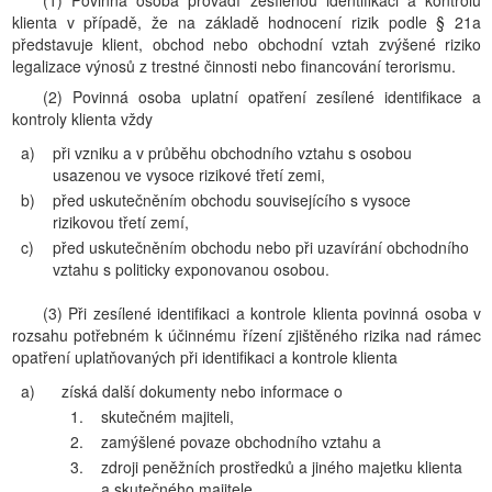
(1) Povinná osoba provádí zesílenou identifikaci a kontrolu
klienta v případě, že na základě hodnocení rizik podle § 21a
představuje klient, obchod nebo obchodní vztah zvýšené riziko
legalizace výnosů z trestné činnosti nebo financování terorismu.
(2) Povinná osoba uplatní opatření zesílené identifikace a
kontroly klienta vždy
a)
při vzniku a v průběhu obchodního vztahu s osobou
usazenou ve vysoce rizikové třetí zemi,
b)
před uskutečněním obchodu souvisejícího s vysoce
rizikovou třetí zemí,
c)
před uskutečněním obchodu nebo při uzavírání obchodního
vztahu s politicky exponovanou osobou.
(3) Při zesílené identifikaci a kontrole klienta povinná osoba v
rozsahu potřebném k účinnému řízení zjištěného rizika nad rámec
opatření uplatňovaných při identifikaci a kontrole klienta
a)
získá další dokumenty nebo informace o
1.
skutečném majiteli,
2.
zamýšlené povaze obchodního vztahu a
3.
zdroji peněžních prostředků a jiného majetku klienta
a skutečného majitele,