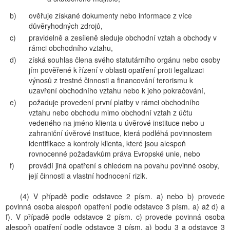
b)
ověřuje získané dokumenty nebo informace z více
důvěryhodných zdrojů,
c)
pravidelně a zesíleně sleduje obchodní vztah a obchody v
rámci obchodního vztahu,
d)
získá souhlas člena svého statutárního orgánu nebo osoby
jím pověřené k řízení v oblasti opatření proti legalizaci
výnosů z trestné činnosti a financování terorismu k
uzavření obchodního vztahu nebo k jeho pokračování,
e)
požaduje provedení první platby v rámci obchodního
vztahu nebo obchodu mimo obchodní vztah z účtu
vedeného na jméno klienta u úvěrové instituce nebo u
zahraniční úvěrové instituce, která podléhá povinnostem
identifikace a kontroly klienta, které jsou alespoň
rovnocenné požadavkům práva Evropské unie, nebo
f)
provádí jiná opatření s ohledem na povahu povinné osoby,
její činnosti a vlastní hodnocení rizik.
(4) V případě podle odstavce 2 písm. a) nebo b) provede
povinná osoba alespoň opatření podle odstavce 3 písm. a) až d) a
f). V případě podle odstavce 2 písm. c) provede povinná osoba
alespoň opatření podle odstavce 3 písm. a) bodu 3 a odstavce 3