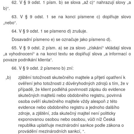
62. V § 9 odst. 1 písm. b) se slova „až c)“ nahrazují slovy „a
b)“.
63. V § 9 odst. 1 se na konci písmene c) doplňuje slovo
„nebo“.
64. V § 9 odst. 1 se písmeno d) zrušuje.
Dosavadní písmeno e) se označuje jako písmeno d).
65. V § 9 odst. 2 písm. a) se za slovo „získání“ vkládají slova
„a vyhodnocení“ a na konci textu se doplňují slova „a informací o
povaze podnikání klienta“.
66. V § 9 odst. 2 písmeno b) zní:
„b)
zjištění totožnosti skutečného majitele a přijetí opatření k
ověření jeho totožnosti z důvěryhodných zdrojů s tím, že v
případě, že klient podléhá povinnosti zápisu do evidence
skutečných majitelů nebo obdobného registru, povinná
osoba ověří skutečného majitele vždy alespoň z této
evidence nebo obdobného registru a jednoho dalšího
zdroje, a zjištění, zda skutečný majitel není politicky
exponovanou osobou nebo osobou, vůči níž Česká
republika uplatňuje mezinárodní sankce podle zákona o
provádění mezinárodních sankcí, “.