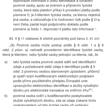
doprovázet informace o účelu identifikace a označení
povinné osoby, spolu se jménem a příjmením fyzické
osoby, která dala platební příkaz k provedení platby podle
písmene f); je-li klientem fyzická osoba, za kterou nejedná
jiná osoba, a odůvodňuje-li to hodnocení rizik podle § 21a,
není třeba zasílat kopii podpůrného dokladu podle
písmene a) bodu 1, doprovází-li platbu tato informace.“.
83. V § 11 odstavec 8 včetně poznámky pod čarou č. 41 zní:
„(8) Povinná osoba může postup podle § 8 odst. 1 a § 8
odst. 2 písm. a) nahradit provedením identifikace fyzické osoby,
která je klientem, nebo fyzické osoby jednající za klienta, tak, že
a)
tato fyzická osoba povinné osobě sdělí své identifikační
údaje a požadované další údaje k identifikaci podle § 5
odst. 2 povinnou osobou stanoveným způsobem, přičemž
je opatří svým kvalifikovaným elektronickým podpisem
podle přímo použitelného předpisu Evropské unie
upravujícího elektronickou identifikaci a služby vytvářející
41)
důvěru pro elektronické transakce na vnitřním trhu
,
b)
povinná osoba ověří u kvalifikovaného poskytovatele
služeb vytvářejících důvěru, zda se údaje získané tímto
poskytovatelem od této fyzické osoby při vydávání