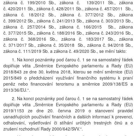
zákona č. 199/2010 Sb., zákona č. 139/2011 Sb., zákona
č. 420/2011 Sb., zákona č. 428/2011 Sb., zákona č. 457/2011 Sb.,
zákona č. 18/2012 Sb., zákona č. 377/2012 Sb., zákona
č. 399/2012 Sb., zákona č. 241/2013 Sb., zákona č. 303/2013 Sb.,
zákona č. 257/2014 Sb., zákona č. 166/2015 Sb., zákona
č. 377/2015 Sb., zákona č. 188/2016 Sb., zákona č. 243/2016 Sb.,
zákona č. 368/2016 Sb., zákona č. 183/2017 Sb., zákona
č. 371/2017 Sb., zákona č. 35/2018 Sb., zákona č. 94/2018 Sb.,
zákona č. 111/2019 Sb. a zákona č. 49/2020 Sb., se mění takto:
1. Na konci poznámky pod čarou č. 1 se na samostatný řádek
doplňuje věta „Směrnice Evropského parlamentu a Rady (EU)
2018/843 ze dne 30. května 2018, kterou se mění směrnice (EU)
2015/849 o předcházení využívání finančního systému k praní
peněz nebo financování terorismu a směrnice 2009/138/ES a
2013/36/EU.“.
2. Na konci poznámky pod čarou č. 1 se na samostatný řádek
doplňuje věta „Směrnice Evropského parlamentu a Rady (EU)
2019/1153 ze dne 20. června 2019 o stanovení pravidel
usnadňujících používání finančních a dalších informací k prevenci,
odhalování, vyšetřování či stíhání určitých trestných činů a o
zrušení rozhodnutí Rady 2000/642/SVV.“.