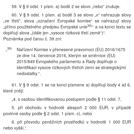
59. V § 9 odst. 1 písm. a) bodě 2 se slovo „nebo“ zrušuje.
60. V § 9 odst. 1 písm. a) bodě 3 se slovo „v“ nahrazuje slovy
„ve třetí“, slova „označení Evropské komise“ se nahrazují slovy
39)
„přímo použitelného předpisu Evropské unie
“ a na konci textu se
doplňují slova „(dále jen „vysoce riziková třetí země“)“.
Poznámka pod čarou č. 39 zní:
39)
„
Nařízení Komise v přenesené pravomoci (EU) 2016/1675
ze dne 14. července 2016, kterým se směrnice (EU)
2015/849 Evropského parlamentu a Rady doplňuje o
identifikaci vysoce rizikových třetích zemí se strategickými
nedostatky.“.
61. V § 9 odst. 1 se na konci písmene a) doplňují body 4 až 6,
které znějí:
„4. s osobou identifikovanou postupem podle § 11 odst. 7,
5. při obchodu v hodnotě alespoň 2 000 EUR, v případě
povinné osoby podle § 2 odst. 1 písm. c), nebo
6. při převodu peněžních prostředků v hodnotě 1 000 EUR
nebo vyšší,“.