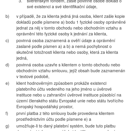
3.
svěřenským fondem, zašle povinné osobě doklad o
své existenci a své identifikační údaje,
b)
v případě, že za klienta jedná jiná osoba, klient zašle kopie
dokladů podle písmene a) bodu 1 fyzické osoby oprávněné
jednat za něj v tomto obchodu nebo obchodním vztahu a
oprávnění této fyzické osoby k jednání za klienta,
c)
povinná osoba zaznamená a ověří údaje a oprávnění
zaslané podle písmen a) a b) a nemá pochybnost o
skutečné totožnosti klienta nebo osoby, která za klienta
jedná,
d)
povinná osoba uzavře s klientem o tomto obchodu nebo
obchodním vztahu smlouvu, jejíž obsah bude zaznamenán
v textové podobě,
e)
klient hodnověrným způsobem prokáže existenci
platebního účtu vedeného na jeho jméno u úvěrové
instituce nebo u zahraniční úvěrové instituce působící na
území členského státu Evropské unie nebo státu tvořícího
Evropský hospodářský prostor,
f)
první platba z této smlouvy bude provedena klientem
prostřednictvím účtu podle písmene e) a
g)
umožňuje-li to daný platební systém, bude tuto platbu