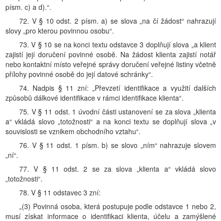
písm. c) a d).“.
72. V § 10 odst. 2 písm. a) se slova „na čí žádost“ nahrazují
slovy „pro kterou povinnou osobu“.
73. V § 10 se na konci textu odstavce 3 doplňují slova „a klient
zajistí její doručení povinné osobě. Na žádost klienta zajistí notář
nebo kontaktní místo veřejné správy doručení veřejné listiny včetně
přílohy povinné osobě do její datové schránky“.
74. Nadpis § 11 zní: „Převzetí identifikace a využití dalších
způsobů dálkové identifikace v rámci identifikace klienta“.
75. V § 11 odst. 1 úvodní části ustanovení se za slova „klienta
a“ vkládá slovo „totožnosti“ a na konci textu se doplňují slova „v
souvislosti se vznikem obchodního vztahu“.
76. V § 11 odst. 1 písm. b) se slovo „ním“ nahrazuje slovem
„ní“.
77. V § 11 odst. 2 se za slova „klienta a“ vkládá slovo
„totožnosti“.
78. V § 11 odstavec 3 zní:
„(3) Povinná osoba, která postupuje podle odstavce 1 nebo 2,
musí získat informace o identifikaci klienta, účelu a zamýšlené