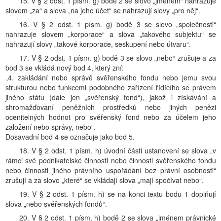
15. V § 2 odst. 1 písm. g) bodě 2 se slovo „jménem“ nahrazuje
slovem „za“ a slova „na jeho účet“ se nahrazují slovy „pro něj“.
16. V § 2 odst. 1 písm. g) bodě 3 se slovo „společnosti“
nahrazuje slovem „korporace“ a slova „takového subjektu“ se
nahrazují slovy „takové korporace, seskupení nebo útvaru“.
17. V § 2 odst. 1 písm. g) bodě 3 se slovo „nebo“ zrušuje a za
bod 3 se vkládá nový bod 4, který zní:
„4. zakládání nebo správě svěřenského fondu nebo jemu svou
strukturou nebo funkcemi podobného zařízení řídícího se právem
jiného státu (dále jen „svěřenský fond“), jakož i získávání a
shromažďovaní peněžních prostředků nebo jiných penězi
ocenitelných hodnot pro svěřenský fond nebo za účelem jeho
založení nebo správy, nebo“.
Dosavadní bod 4 se označuje jako bod 5.
18. V § 2 odst. 1 písm. h) úvodní části ustanovení se slova „v
rámci své podnikatelské činnosti nebo činnosti svěřenského fondu
nebo činnosti jiného právního uspořádání bez právní osobnosti“
zrušují a za slovo „které“ se vkládají slova „mají spočívat nebo“.
19. V § 2 odst. 1 písm. h) se na konci textu bodu 1 doplňují
slova „nebo svěřenských fondů“.
20. V § 2 odst. 1 písm. h) bodě 2 se slova „jménem právnické