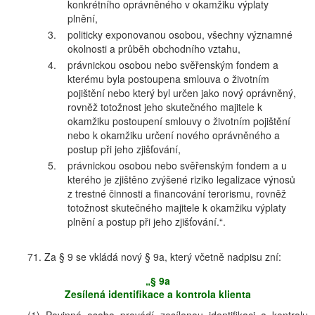
konkrétního oprávněného v okamžiku výplaty
plnění,
3.
politicky exponovanou osobou, všechny významné
okolnosti a průběh obchodního vztahu,
4.
právnickou osobou nebo svěřenským fondem a
kterému byla postoupena smlouva o životním
pojištění nebo který byl určen jako nový oprávněný,
rovněž totožnost jeho skutečného majitele k
okamžiku postoupení smlouvy o životním pojištění
nebo k okamžiku určení nového oprávněného a
postup při jeho zjišťování,
5.
právnickou osobou nebo svěřenským fondem a u
kterého je zjištěno zvýšené riziko legalizace výnosů
z trestné činnosti a financování terorismu, rovněž
totožnost skutečného majitele k okamžiku výplaty
plnění a postup při jeho zjišťování.“.
71. Za § 9 se vkládá nový § 9a, který včetně nadpisu zní:
„§ 9a
Zesílená identifikace a kontrola klienta