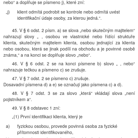
nebo“ a doplňuje se písmeno j), které zní:
„j)
klient odmítá podrobit se kontrole nebo odmítá uvést
identifikační údaje osoby, za kterou jedná.“.
45. V § 6 odst. 2 písm. a) se slova „nebo skutečným majitelem“
nahrazují slovy „ , osobou ve vlastnické nebo řídící struktuře
klienta, skutečným majitelem klienta, osobou jednající za klienta
nebo osobou, která se jinak podílí na obchodu a je povinné osobě
známa,“ a na konci se doplňuje slovo „nebo“.
46. V § 6 odst. 2 se na konci písmene b) slovo „ , nebo“
nahrazuje tečkou a písmeno c) se zrušuje.
47. V § 7 odst. 2 se písmeno c) zrušuje.
Dosavadní písmena d) a e) se označují jako písmena c) a d).
48. V § 7 odst. 3 se za slovo „která“ vkládají slova „není
pojistníkem a“.
49. V § 8 odstavec 1 zní:
„(1) První identifikaci klienta, který je
a)
fyzickou osobou, provede povinná osoba za fyzické
přítomnosti identifikovaného,