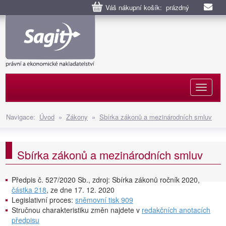
Váš nákupní košík: prázdný
Naviga
Navigace:
Úvod
»
Zákony
»
Sbírka zákonů a mezinárodních smluv
Sbírka zákonů a mezinárodních smluv
Předpis č. 527/2020 Sb., zdroj: Sbírka zákonů ročník 2020,
částka 218
, ze dne 17. 12. 2020
Legislativní proces:
sněmovní tisk 909
Stručnou charakteristiku změn najdete v
redakčních anotacích
předpisu