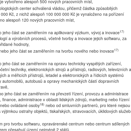
 je vytvořeno alespoň 500 nových pracovních míst,
hnologických center schválená vládou, přičemž částka způsobilých
 000 Kč, z nichž alespoň 100 000 000 Kč je vynaloženo na pořízení
ořeno alespoň 120 nových pracovních míst,
17)
 jeho část se zaměřením na aplikovaný výzkum, vývoj a inovace
ogií a výrobních procesů, včetně tvorby a inovace jejich softwaru, za
přidané hodnoty,
17)
 nebo jeho část se zaměřením na tvorbu nového nebo inovace
jeho část se zaměřením na opravu technicky vyspělých zařízení,
tní techniky, elektronických strojů a přístrojů, radiových, televizních 
kých a měřicích přístrojů, letadel a elektronických a řídicích systémů
vy automobilů, autobusů a opravy mechanických částí dopravních
ravě,
o jeho část se zaměřením na převzetí řízení, provozu a administrace
í, finance, administrace v oblasti lidských zdrojů, marketing nebo řízení
18)
í nebo ovládané osoby
nebo od smluvních partnerů, pro které nejsou
 výjimkou ostrahy objektů, tiskařských, stravovacích, úklidových služeb
um pro tvorbu softwaru, opravárenské centrum nebo centrum sdílených
trem přesahují území nejméně 2 států,