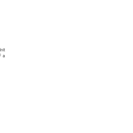
nit
)
a