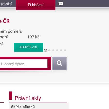
 prázdný
Přihlášení
užba, BIS, Zpravodajské
Vyhledat
Právní akty
Sbírka zákonů