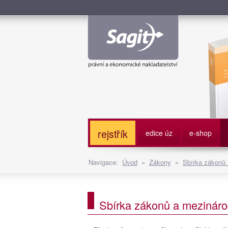
Služe
rejstřík
edice úz
e-shop
Navigace:
Úvod
»
Zákony
»
Sbírka zákonů
Sbírka zákonů a mezináro