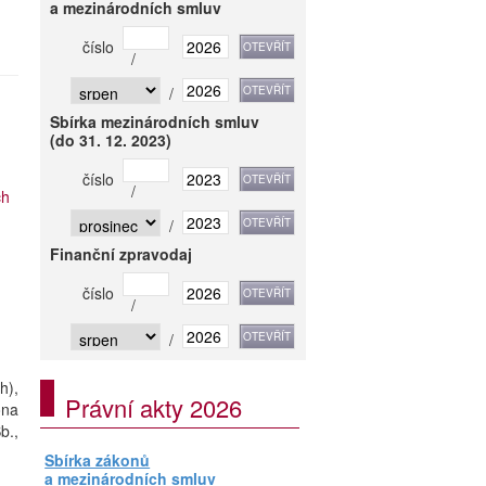
a mezinárodních smluv
číslo
/
/
Sbírka mezinárodních smluv
(do 31. 12. 2023)
číslo
/
ch
/
Finanční zpravodaj
číslo
/
/
h),
Právní akty 2026
ona
b.,
Sbírka zákonů
a mezinárodních smluv