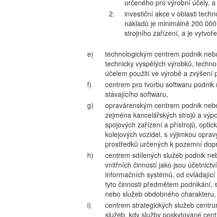
určeného pro výrobní účely, a
2.
investiční akce v oblasti tec
nákladů je minimálně 200 000
strojního zařízení, a je vytv
e)
technologickým centrem podnik nebo
technicky vyspělých výrobků, technol
účelem použití ve výrobě a zvýšení 
f)
centrem pro tvorbu softwaru podnik
stávajícího softwaru,
g)
opravárenským centrem podnik nebo 
zejména kancelářských strojů a výpoče
spojových zařízení a přístrojů, optic
kolejových vozidel, s výjimkou opra
prostředků určených k pozemní dop
h)
centrem sdílených služeb podnik neb
vnitřních činností jako jsou účetnictv
informačních systémů, od ovládajíc
tyto činnosti předmětem podnikání, s
nebo služeb obdobného charakteru,
i)
centrem strategických služeb centr
služeb, kdy služby poskytované cen