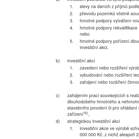
1.
slevy na daních z příjmů podl
2.
převodu pozemků včetně souvi
3.
hmotné podpory vytváření nov
4.
hmotné podpory rekvalifikace
nebo
5.
hmotné podpory pořízení dl
investiční akci,
b)
investiční akcí
1.
zavedení nebo rozšíření výro
2.
vybudování nebo rozšíření te
3.
zahájení nebo rozšíření činnos
c)
zahájením prací souvisejících s real
dlouhodobého hmotného a nehmotné
stavebního povolení či pro ohlášení 
16)
zařízení
,
d)
strategickou investiční akcí
1.
investiční akce ve výrobě sch
000 000 Kč, z nichž alespoň 2