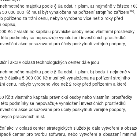
nehmotného majetku podle § 6a odst. 1 písm. a) nejméně v částce 10
16)
 50 000 000 Kč musí být vynaložena na pořízení strojního zařízení
,
ylo pořízeno za tržní cenu, nebylo vyrobeno více než 2 roky před
 odpisů,
00 Kč z vlastního kapitálu právnické osoby nebo vlastními prostředky
ní této podmínky se nepovažuje vynaložení investičních prostředků
nvestiční akce posuzované pro účely poskytnutí veřejné podpory,
ční akci v oblasti technologických center dále jsou
nehmotného majetku podle § 6a odst. 1 písm. b) bodu 1 nejméně v
éně částka 5 000 000 Kč musí být vynaložena na pořízení strojního
tržní cenu, nebylo vyrobeno více než 2 roky před pořízením a které
0 Kč z vlastního kapitálu právnické osoby nebo vlastními prostředky
ní této podmínky se nepovažuje vynaložení investičních prostředků
nvestiční akce posuzované pro účely poskytnutí veřejné podpory,
nových pracovních míst.
í akci v oblasti center strategických služeb je dále vytvoření a obsaz
ípadě center pro tvorbu softwaru, nebo vytvoření a obsazení minimá