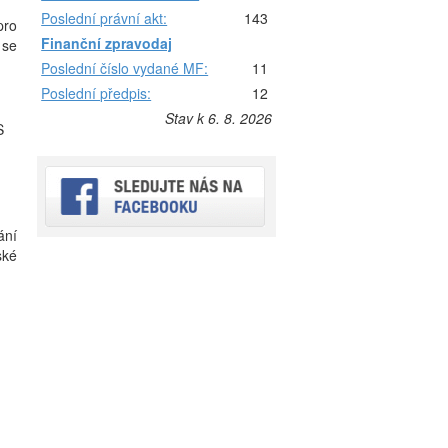
Poslední právní akt:
143
pro
Finanční zpravodaj
 se
Poslední číslo vydané MF:
11
Poslední předpis:
12
Stav k 6. 8. 2026
S
ání
ské