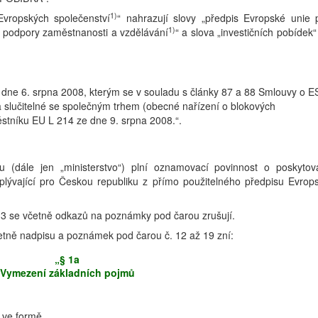
1)
Evropských společenství
“ nahrazují slovy „předpis Evropské unie 
1)
 a podpory zaměstnanosti a vzdělávání
“ a slova „investičních pobídek“
 dne 6. srpna 2008, kterým se v souladu s články 87 a 88 Smlouvy o E
za slučitelné se společným trhem (obecné nařízení o blokových
stníku EU L 214 ze dne 9. srpna 2008.“.
u (dále jen „ministerstvo“) plní oznamovací povinnost o poskytov
yplývající pro Českou republiku z přímo použitelného předpisu Evrop
 3 se včetně odkazů na poznámky pod čarou zrušují.
četně nadpisu a poznámek pod čarou č. 12 až 19 zní:
„§ 1a
Vymezení základních pojmů
 ve formě