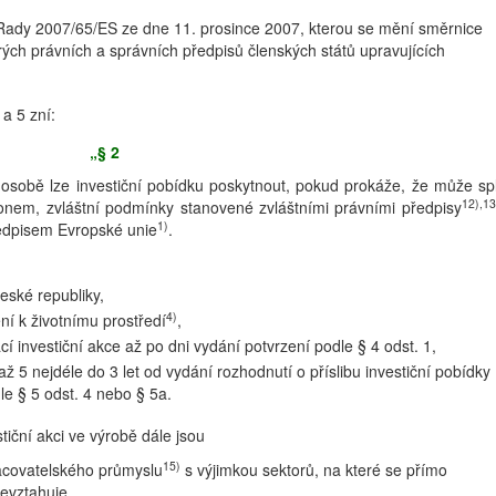
ady 2007/65/ES ze dne 11. prosince 2007, kterou se mění směrnice
ých právních a správních předpisů členských států upravujících
a 5 zní:
„§ 2
é osobě lze investiční pobídku poskytnout, pokud prokáže, že může spl
12),13
nem, zvláštní podmínky stanovené zvláštními právními předpisy
1)
edpisem Evropské unie
.
eské republiky,
4)
ení k životnímu prostředí
,
ací investiční akce až po dni vydání potvrzení podle § 4 odst. 1,
 5 nejdéle do 3 let od vydání rozhodnutí o příslibu investiční pobídky
dle § 5 odst. 4 nebo § 5a.
iční akci ve výrobě dále jsou
15)
acovatelského průmyslu
s výjimkou sektorů, na které se přímo
evztahuje,