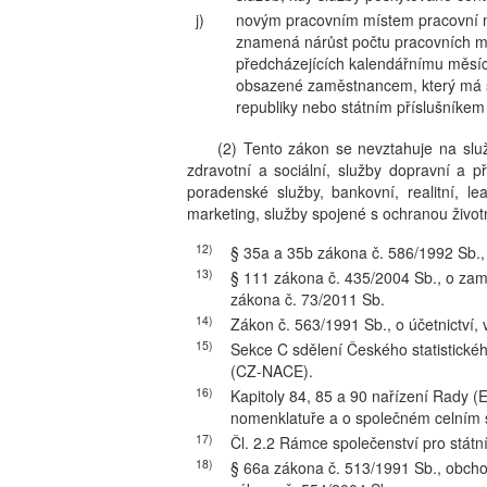
j)
novým pracovním místem pracovní míst
znamená nárůst počtu pracovních m
předcházejících kalendářnímu měsíci,
obsazené zaměstnancem, který má s
republiky nebo státním příslušníkem
(2) Tento zákon se nevztahuje na služ
zdravotní a sociální, služby dopravní a pře
poradenské služby, bankovní, realitní, le
marketing, služby spojené s ochranou život
12)
§ 35a a 35b zákona č. 586/1992 Sb., 
13)
§ 111 zákona č. 435/2004 Sb., o zam
zákona č. 73/2011 Sb.
14)
Zákon č. 563/1991 Sb., o účetnictví,
15)
Sekce C sdělení Českého statistickéh
(CZ-NACE).
16)
Kapitoly 84, 85 a 90 nařízení Rady (E
nomenklatuře a o společném celním 
17)
Čl. 2.2 Rámce společenství pro státn
18)
§ 66a zákona č. 513/1991 Sb., obcho