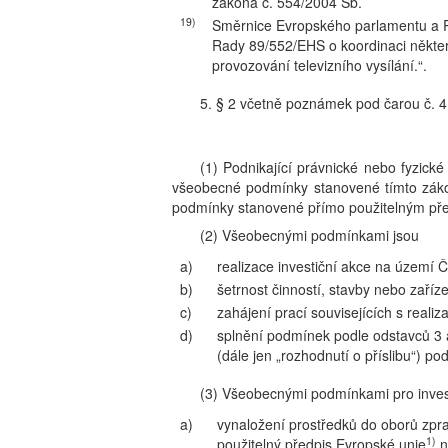
zákona č. 554/2004 Sb.
19)
Směrnice Evropského parlamentu a R
Rady 89/552/EHS o koordinaci někter
provozování televizního vysílání.“.
5. § 2 včetně poznámek pod čarou č. 4 
(1) Podnikající právnické nebo fyzick
všeobecné podmínky stanovené tímto záko
podmínky stanovené přímo použitelným př
(2) Všeobecnými podmínkami jsou
a)
realizace investiční akce na území Č
b)
šetrnost činností, stavby nebo zaříz
c)
zahájení prací souvisejících s realiz
d)
splnění podmínek podle odstavců 3 až
(dále jen „rozhodnutí o příslibu“) po
(3) Všeobecnými podmínkami pro invest
a)
vynaložení prostředků do oborů zpr
1)
použitelný předpis Evropské unie
n