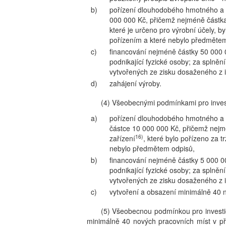
b)
pořízení dlouhodobého hmotného a 
000 000 Kč, přičemž nejméně částka
které je určeno pro výrobní účely, b
pořízením a které nebylo předmětem
c)
financování nejméně částky 50 000 0
podnikající fyzické osoby; za splně
vytvořených ze zisku dosaženého z i
d)
zahájení výroby.
(4) Všeobecnými podmínkami pro investi
a)
pořízení dlouhodobého hmotného a 
částce 10 000 000 Kč, přičemž nejm
16)
zařízení
, které bylo pořízeno za 
nebylo předmětem odpisů,
b)
financování nejméně částky 5 000 00
podnikající fyzické osoby; za splně
vytvořených ze zisku dosaženého z i
c)
vytvoření a obsazení minimálně 40 
(5) Všeobecnou podmínkou pro investičn
minimálně 40 nových pracovních míst v př