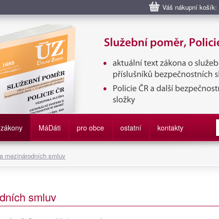
Váš nákupní košík:
bní poměr příslušníků bezpečnostních sborů, Policie ČR, Vězeňská sl
služby
zákony
M
á
D
áti
pro obce
ostatní
kontakty
 a mezinárodních smluv
dních smluv