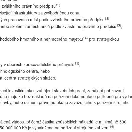
12)
e zvláštního právního předpisu
,
sející infrastruktury za zvýhodněnou cenu,
13)
ých pracovních míst podle zvláštního právního předpisu
,
13)
 nebo školení zaměstnanců podle zvláštního právního předpisu
,
14)
ouhodobého hmotného a nehmotného majetku
pro strategickou
15)
by v oborech zpracovatelského průmyslu
,
chnologického centra, nebo
ti centra strategických služeb,
izací investiční akce zahájení stavebních prací, zahájení pořizování
ho majetku bez nákladů na pořízení dokumentace potřebné pro vydá
stavby, nebo učinění právního úkonu zavazujícího k pořízení strojního
válená vládou, přičemž částka způsobilých nákladů je minimálně 500
16)
50 000 000 Kč je vynaloženo na pořízení strojního zařízení