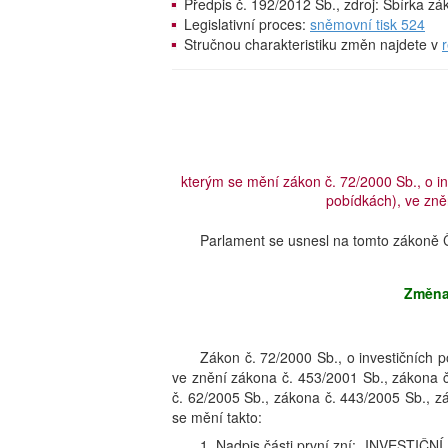
Předpis č. 192/2012 Sb., zdroj: Sbírka z
Legislativní proces:
sněmovní tisk 524
Stručnou charakteristiku změn najdete v
kterým se mění zákon č. 72/2000 Sb., o i
pobídkách), ve zněn
Parlament se usnesl na tomto zákoně Č
Změna
Zákon č. 72/2000 Sb., o investičních 
ve znění zákona č. 453/2001 Sb., zákona 
č. 62/2005 Sb., zákona č. 443/2005 Sb., z
se mění takto:
1. Nadpis části první zní: „INVESTIČN