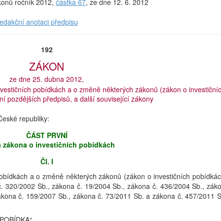
ákonů ročník 2012,
částka 67
, ze dne 12. 6. 2012
redakční anotaci předpisu
192
ZÁKON
ze dne 25. dubna 2012,
nvestičních pobídkách a o změně některých zákonů (zákon o investiční
í pozdějších předpisů, a další související zákony
eské republiky:
ČÁST PRVNÍ
 zákona o investičních pobídkách
Čl. I
pobídkách a o změně některých zákonů (zákon o investičních pobídkác
č. 320/2002 Sb., zákona č. 19/2004 Sb., zákona č. 436/2004 Sb., zák
ákona č. 159/2007 Sb., zákona č. 73/2011 Sb. a zákona č. 457/2011 S
Í POBÍDKA“.