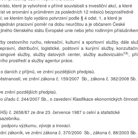
o, které je vytvořené v přímé souvislosti s investiční akcí, a které
íst ve srovnání s průměrem za posledních 12 měsíců bezprostředně
 ve kterém bylo vydáno potvrzení podle § 4 odst. 1, a které je
jednán pracovní poměr na dobu neurčitou a je občanem České
 jiného členského státu Evropské unie nebo jeho rodinným příslušníke
by cestovního ruchu, rekreační, kulturní a sportovní služby, dále slu
pravní, distribuční, logistické, poštovní a kurýrní služby, konzultačn
19)
asingové služby, služby datových center, služby audiovizuální
, př
ního prostředí a služby agentur práce.
o daních z příjmů, ve znění pozdějších předpisů.
ěstnanosti, ve znění zákona č. 159/2007 Sb., zákona č. 382/2008 Sb.
 ve znění pozdějších předpisů.
o úřadu č. 244/2007 Sb., o zavedení Klasifikace ekonomických činnost
HS) č. 2658/87 ze dne 23. července 1987 o celní a statistické
sazebníku.
í podporu výzkumu, vývoje a inovací.
dní zákoník, ve znění zákona č. 370/2000 Sb., zákona č. 88/2003 Sb.