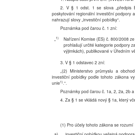
2. V § 1 odst. 1 se slova „předpis 
poskytování regionální investiční podpory
nahrazují slovy „investiční pobídky“.
Poznámka pod čarou č. 1 zní:
1)
„
Nařízení Komise (ES) č. 800/2008 ze
prohlašují určité kategorie podpory 
výjimkách), publikované v Úředním vě
3. V § 1 odstavec 2 zní:
„(2) Ministerstvo průmyslu a obchod
investiční pobídky podle tohoto zákona v
1)
unie
.“.
Poznámky pod čarou č. 1a, 2, 2a, 2b a
4. Za § 1 se vkládá nový § 1a, který v
(1) Pro účely tohoto zákona se rozumí
a)
investiční pobídkou veřejná podpora