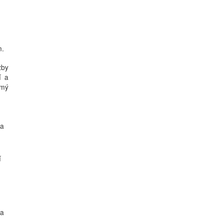
m.
žby
í a
ímý
 a
í
 a