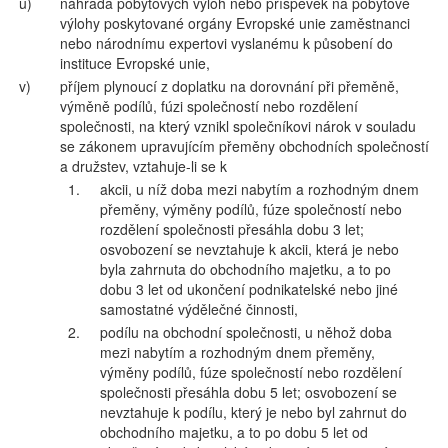
u)
náhrada pobytových výloh nebo příspěvek na pobytové
výlohy poskytované orgány Evropské unie zaměstnanci
nebo národnímu expertovi vyslanému k působení do
instituce Evropské unie,
v)
příjem plynoucí z doplatku na dorovnání při přeměně,
výměně podílů, fúzi společností nebo rozdělení
společnosti, na který vznikl společníkovi nárok v souladu
se zákonem upravujícím přeměny obchodních společností
a družstev, vztahuje-li se k
1.
akcii, u níž doba mezi nabytím a rozhodným dnem
přeměny, výměny podílů, fúze společností nebo
rozdělení společnosti přesáhla dobu 3 let;
osvobození se nevztahuje k akcii, která je nebo
byla zahrnuta do obchodního majetku, a to po
dobu 3 let od ukončení podnikatelské nebo jiné
samostatné výdělečné činnosti,
2.
podílu na obchodní společnosti, u něhož doba
mezi nabytím a rozhodným dnem přeměny,
výměny podílů, fúze společností nebo rozdělení
společnosti přesáhla dobu 5 let; osvobození se
nevztahuje k podílu, který je nebo byl zahrnut do
obchodního majetku, a to po dobu 5 let od