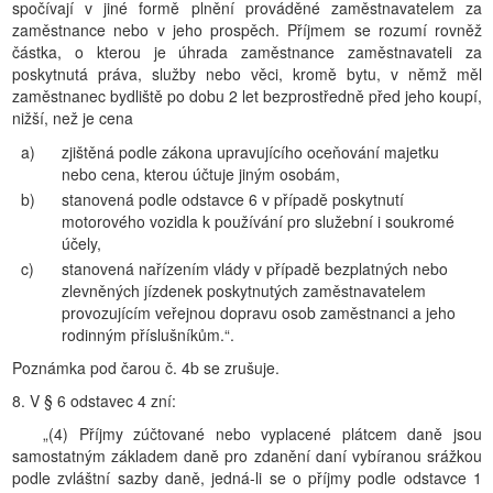
spočívají v jiné formě plnění prováděné zaměstnavatelem za
zaměstnance nebo v jeho prospěch. Příjmem se rozumí rovněž
částka, o kterou je úhrada zaměstnance zaměstnavateli za
poskytnutá práva, služby nebo věci, kromě bytu, v němž měl
zaměstnanec bydliště po dobu 2 let bezprostředně před jeho koupí,
nižší, než je cena
a)
zjištěná podle zákona upravujícího oceňování majetku
nebo cena, kterou účtuje jiným osobám,
b)
stanovená podle odstavce 6 v případě poskytnutí
motorového vozidla k používání pro služební i soukromé
účely,
c)
stanovená nařízením vlády v případě bezplatných nebo
zlevněných jízdenek poskytnutých zaměstnavatelem
provozujícím veřejnou dopravu osob zaměstnanci a jeho
rodinným příslušníkům.“.
Poznámka pod čarou č. 4b se zrušuje.
8. V § 6 odstavec 4 zní:
„(4) Příjmy zúčtované nebo vyplacené plátcem daně jsou
samostatným základem daně pro zdanění daní vybíranou srážkou
podle zvláštní sazby daně, jedná-li se o příjmy podle odstavce 1