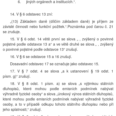
6.
jiných orgánech a institucích.“.
14. V § 6 odstavec 13 zní:
„(13) Základem daně (dílčím základem daně) je příjem ze
závislé činnosti nebo funkční požitek.“.Poznámka pod čarou č. 21
se zrušuje.
15. V § 6 odst. 14 větě první se slova „ , zvýšený o povinné
pojistné podle odstavce 13 a“ a ve větě druhé se slova „ , zvýšený
o povinné pojistné podle odstavce 13“ zrušují.
16. V § 6 se odstavce 15 a 16 zrušují.
Dosavadní odstavec 17 se označuje jako odstavec 15.
17. V § 7 odst. 4 se slova „a k ustanovení § 19 odst. 1
písm. g)“ zrušují.
18. V § 8 odst. 1 písm. a) se slova „s výjimkou státních
dluhopisů, které mohou podle emisních podmínek nabývat
výhradně fyzické osoby“ a slova „úrokový výnos státních dluhopisů,
které mohou podle emisních podmínek nabývat výhradně fyzické
osoby, a to v případě odkupu tohoto státního dluhopisu nebo při
jeho splatnosti,“ zrušují.