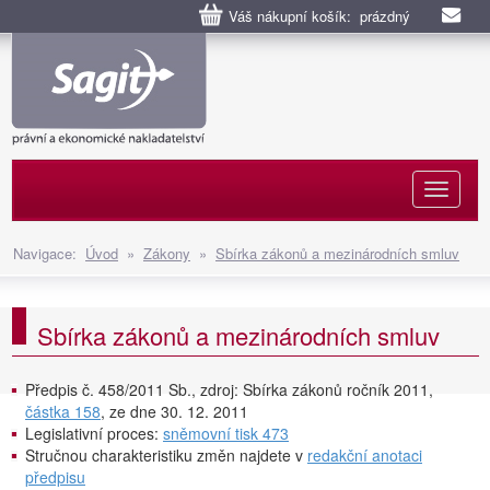
Váš nákupní košík: prázdný
Naviga
Navigace:
Úvod
»
Zákony
»
Sbírka zákonů a mezinárodních smluv
Sbírka zákonů a mezinárodních smluv
Předpis č. 458/2011 Sb., zdroj: Sbírka zákonů ročník 2011,
částka 158
, ze dne 30. 12. 2011
Legislativní proces:
sněmovní tisk 473
Stručnou charakteristiku změn najdete v
redakční anotaci
předpisu