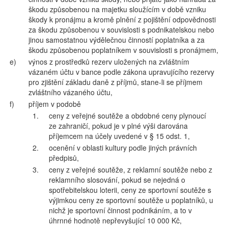
škodu způsobenou na majetku sloužícím v době vzniku
škody k pronájmu a kromě plnění z pojištění odpovědnosti
za škodu způsobenou v souvislosti s podnikatelskou nebo
jinou samostatnou výdělečnou činností poplatníka a za
škodu způsobenou poplatníkem v souvislosti s pronájmem,
e)
výnos z prostředků rezerv uložených na zvláštním
vázaném účtu v bance podle zákona upravujícího rezervy
pro zjištění základu daně z příjmů, stane-li se příjmem
zvláštního vázaného účtu,
f)
příjem v podobě
1.
ceny z veřejné soutěže a obdobné ceny plynoucí
ze zahraničí, pokud je v plné výši darována
příjemcem na účely uvedené v § 15 odst. 1,
2.
ocenění v oblasti kultury podle jiných právních
předpisů,
3.
ceny z veřejné soutěže, z reklamní soutěže nebo z
reklamního slosování, pokud se nejedná o
spotřebitelskou loterii, ceny ze sportovní soutěže s
výjimkou ceny ze sportovní soutěže u poplatníků, u
nichž je sportovní činnost podnikáním, a to v
úhrnné hodnotě nepřevyšující 10 000 Kč,