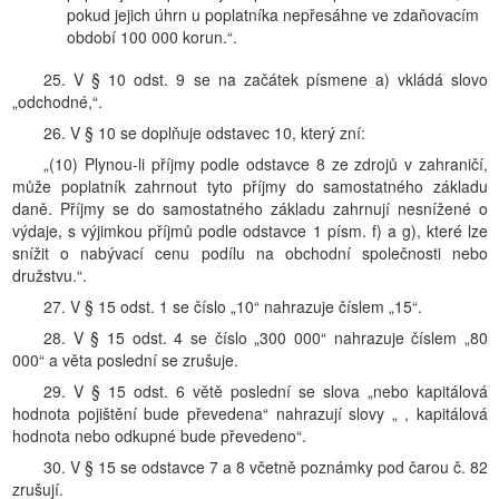
pokud jejich úhrn u poplatníka nepřesáhne ve zdaňovacím
období 100 000 korun.“.
25. V § 10 odst. 9 se na začátek písmene a) vkládá slovo
„odchodné,“.
26. V § 10 se doplňuje odstavec 10, který zní:
„(10) Plynou-li příjmy podle odstavce 8 ze zdrojů v zahraničí,
může poplatník zahrnout tyto příjmy do samostatného základu
daně. Příjmy se do samostatného základu zahrnují nesnížené o
výdaje, s výjimkou příjmů podle odstavce 1 písm. f) a g), které lze
snížit o nabývací cenu podílu na obchodní společnosti nebo
družstvu.“.
27. V § 15 odst. 1 se číslo „10“ nahrazuje číslem „15“.
28. V § 15 odst. 4 se číslo „300 000“ nahrazuje číslem „80
000“ a věta poslední se zrušuje.
29. V § 15 odst. 6 větě poslední se slova „nebo kapitálová
hodnota pojištění bude převedena“ nahrazují slovy „ , kapitálová
hodnota nebo odkupné bude převedeno“.
30. V § 15 se odstavce 7 a 8 včetně poznámky pod čarou č. 82
zrušují.