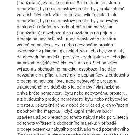
(manželkou), zkracuje se doba 5 let o dobu, po kterou
nemovitost, byt nebo nebytový prostor byly prokazatelně
ve vlastnictví zůstavitele nebo zůstavitelů, pokud tato
nemovitost, byt nebo nebytový prostor byly nabývány
postupným děděním v řadě přímé nebo manželem
(manželkou); osvobození se nevztahuje na příjem z
prodeje nemovitosti, bytu nebo nebytového prostoru
včetně nemovitosti, bytu nebo nebytového prostoru
uvedených v písmenu g), pokud jsou nebo byly zahrnuty
do obchodního majetku pro výkon podnikatelské nebo jiné
samostatné výdělečné činnosti, a to do 5 let od jejich
vyřazení z obchodního majetku; osvobození se dále
nevztahuje na příjem, který plyne poplatníkovi z budoucího
prodeje nemovitosti, bytu nebo nebytového prostoru,
uskutečněného v době do 5 let od nabytí vlastnického
práva k této nemovitosti, bytu nebo nebytovému prostoru,
a z budoucího prodeje nemovitosti, bytu nebo nebytového
prostoru, uskutečněného v době do 5 let od jejich vyřazení
z obchodního majetku, i když kupní smlouva bude
uzavřena až po 5 letech od tohoto nabytí nebo po 5 letech
od tohoto vyřazení z obchodního majetku; v případě
prodeje pozemku nabytého prodávajícím od pozemkového