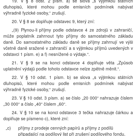
19. V § 8 odst. 2 písm. a) se slova „s výjimkou státních
dluhopisů, které mohou podle emisních podmínek nabývat
výhradně fyzické osoby,“ zrušují.
20. V § 8 se doplňuje odstavec 9, který zní:
„(9) Plynou-li příjmy podle odstavce 4 ze zdrojů v zahraničí,
může poplatník zahrnout tyto příjmy do samostatného základu
daně. Do samostatného základu daně se příjmy zahrnují ve výši
včetně daně sražené v zahraničí a s výjimkou příjmů uvedených v
odstavci 1 písm. e) a f) nesnížené o výdaje.“.
21. V § 9 se na konci odstavce 4 doplňuje věta „Způsob
uplatnění výdajů podle tohoto odstavce nelze zpětně měnit.“.
22. V § 10 odst. 1 písm. b) se slova „s výjimkou státních
dluhopisů, které mohou podle emisních podmínek nabývat
výhradně fyzické osoby,“ zrušují.
23. V § 10 odst. 3 písm. a) se číslo „20 000“ nahrazuje číslem
„30 000“ a číslo „40“ číslem „60“.
24. V § 10 se na konci odstavce 3 tečka nahrazuje čárkou a
doplňuje se písmeno c), které zní:
„c)
příjmy z prodeje cenných papírů a příjmy z podílů
připadající na podílový list při zrušení podílového fondu,