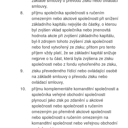
základě smlouvy o převodu zisku nebo ovládací
smlouvy,
8.
příjmu společníka společnosti s ručením
omezeným nebo akciové společnosti při snížení
základního kapitálu nejvýše do částky, o kterou
byl zvýšen vklad společníka nebo jmenovitá
hodnota akcie při zvýšení základního kapitálu,
byl-li zdrojem tohoto zvýšení zisk společnosti
nebo fond vytvořený ze zisku; přitom pro tento
příjem vždy platí, že se základní kapitál snižuje
nejprve o tu část, která byla zvýšena ze zisku
společnosti nebo z fondu vytvořeného ze zisku,
9.
zisku převedeného řídící nebo ovládající osobě
na základě smlouvy o převodu zisku nebo
ovládací smlouvy,
10.
příjmu komplementáře komanditní společnosti a
společníka veřejné obchodní společnosti
plynoucí jako zisk po zdanění u akciové
společnosti nebo společnosti s ručením
omezeným po přeměně akciové společnosti
nebo společnosti s ručením omezeným na
komanditní společnost nebo veřejnou obchodní