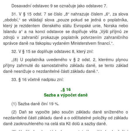
Dosavadní odstavec 9 se označuje jako odstavec 7.
31. V § 15 odst. 7 se číslo „8“ nahrazuje číslem „6“, za slova
„období,“ se vkládají slova „pouze pokud se jedná o poplatníka,
který je rezidentem členského státu Evropské unie, Norska nebo
Islandu a“ a na konci odstavce se doplňuje věta „Výši příjmů ze
zdrojů v zahraničí prokazuje poplatník potvrzením zahraničního
správce daně na tiskopisu vydaném Ministerstvem financí.“.
32. V § 15 se doplňuje odstavec 8, který zní:
„(8) U poplatníka uvedeného v § 2 odst. 2, kterému plynou
příjmy zahrnuté do samostatného základu daně, se tento základ
daně nesnižuje o nezdanitelné části základu daně.“.
33. § 16 včetně nadpisu zní:
„§ 16
Sazba a výpočet daně
(1) Sazba daně činí 19 %.
(2) Daň se vypočte jako součin základu daně sníženého o
nezdanitelné části základu daně a o odčitatelné položky od základu
daně zaokrouhleného na celá sta Kč dolů a sazby daně.