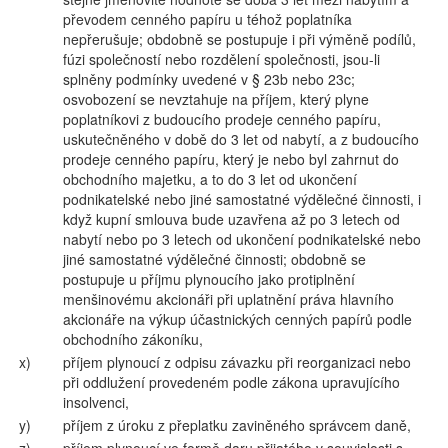
převodem cenného papíru u téhož poplatníka
nepřerušuje; obdobně se postupuje i při výměně podílů,
fúzi společností nebo rozdělení společnosti, jsou-li
splněny podmínky uvedené v § 23b nebo 23c;
osvobození se nevztahuje na příjem, který plyne
poplatníkovi z budoucího prodeje cenného papíru,
uskutečněného v době do 3 let od nabytí, a z budoucího
prodeje cenného papíru, který je nebo byl zahrnut do
obchodního majetku, a to do 3 let od ukončení
podnikatelské nebo jiné samostatné výdělečné činnosti, i
když kupní smlouva bude uzavřena až po 3 letech od
nabytí nebo po 3 letech od ukončení podnikatelské nebo
jiné samostatné výdělečné činnosti; obdobně se
postupuje u příjmu plynoucího jako protiplnění
menšinovému akcionáři při uplatnění práva hlavního
akcionáře na výkup účastnických cenných papírů podle
obchodního zákoníku,
x)
příjem plynoucí z odpisu závazku při reorganizaci nebo
při oddlužení provedeném podle zákona upravujícího
insolvenci,
y)
příjem z úroku z přeplatku zaviněného správcem daně,