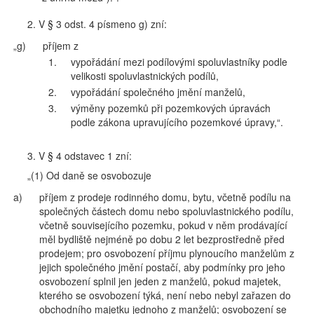
2. V § 3 odst. 4 písmeno g) zní:
„g)
příjem z
1.
vypořádání mezi podílovými spoluvlastníky podle
velikosti spoluvlastnických podílů,
2.
vypořádání společného jmění manželů,
3.
výměny pozemků při pozemkových úpravách
podle zákona upravujícího pozemkové úpravy,“.
3. V § 4 odstavec 1 zní:
„(1) Od daně se osvobozuje
a)
příjem z prodeje rodinného domu, bytu, včetně podílu na
společných částech domu nebo spoluvlastnického podílu,
včetně souvisejícího pozemku, pokud v něm prodávající
měl bydliště nejméně po dobu 2 let bezprostředně před
prodejem; pro osvobození příjmu plynoucího manželům z
jejich společného jmění postačí, aby podmínky pro jeho
osvobození splnil jen jeden z manželů, pokud majetek,
kterého se osvobození týká, není nebo nebyl zařazen do
obchodního majetku jednoho z manželů; osvobození se