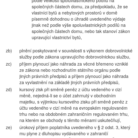
podle velikosti spoluvlastnického podílu na
společných částech domu, za předpokladu, že se
vlastníci bytů a nebytových prostorů v domě
písemně dohodnou o úhradě uvedeného výdaje
jinak než podle výše spoluvlastnických podílů na
společných částech domu, nebo tak stanoví zákon
upravující vlastnictví bytů,
zb)
plnění poskytované v souvislosti s výkonem dobrovolnické
služby podle zákona upravujícího dobrovolnickou službu,
zc)
příjem plynoucí jako náhrada za věcné břemeno vzniklé
ze zákona nebo rozhodnutím státního orgánu podle
jiných právních předpisů a příjem plynoucí jako náhrada
za vyvlastnění na základě jiných právních předpisů,
zd)
kursový zisk při směně peněz z účtu vedeného v cizí
měně, nejedná-li se o účet zahrnutý v obchodním
majetku, s výjimkou kursového zisku při směně peněz z
účtu vedeného v cizí měně na evropském regulovaném
trhu nebo na obdobném zahraničním regulovaném trhu,
na kterém se obchody s těmito měnami uskutečňují,
ze)
úrokový příjem poplatníka uvedeného v § 2 odst. 3, který
mu plyne z dluhopisu vydávaného v zahraničí