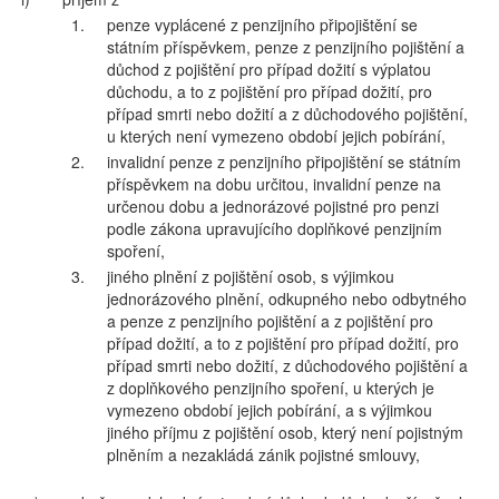
1.
penze vyplácené z penzijního připojištění se
státním příspěvkem, penze z penzijního pojištění a
důchod z pojištění pro případ dožití s výplatou
důchodu, a to z pojištění pro případ dožití, pro
případ smrti nebo dožití a z důchodového pojištění,
u kterých není vymezeno období jejich pobírání,
2.
invalidní penze z penzijního připojištění se státním
příspěvkem na dobu určitou, invalidní penze na
určenou dobu a jednorázové pojistné pro penzi
podle zákona upravujícího doplňkové penzijním
spoření,
3.
jiného plnění z pojištění osob, s výjimkou
jednorázového plnění, odkupného nebo odbytného
a penze z penzijního pojištění a z pojištění pro
případ dožití, a to z pojištění pro případ dožití, pro
případ smrti nebo dožití, z důchodového pojištění a
z doplňkového penzijního spoření, u kterých je
vymezeno období jejich pobírání, a s výjimkou
jiného příjmu z pojištění osob, který není pojistným
plněním a nezakládá zánik pojistné smlouvy,