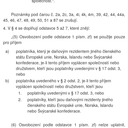
společnost.“.
Poznámky pod čarou č. 2a, 2c, 3a, 4i, 4k, 4m, 39, 42, 44, 44a,
45, 46, 47, 48, 49, 50, 51 a 87 se zrušují.
4. V § 4 se doplňují odstavce 5 až 7, které znějí:
„(5) Osvobození podle odstavce 1 písm. zf) se použije pouze
pro příjem
a)
poplatníka, který je daňovým rezidentem jiného členského
státu Evropské unie, Norska, Islandu nebo Švýcarské
konfederace, je-li tento příjem vyplácen společností nebo
družstvem, kteří jsou poplatníky uvedenými v § 17 odst. 3,
nebo
b)
poplatníka uvedeného v § 2 odst. 2, je-li tento příjem
vyplácen společností nebo družstvem, kteří jsou
1.
poplatníky uvedenými v § 17 odst. 3, nebo
2.
poplatníky, kteří jsou daňovými rezidenty jiného
členského státu Evropské unie, Norska, Islandu
nebo Švýcarské konfederace.
(6) Osvobození podle odstavce 1 písm. zf) nelze uplatnit,