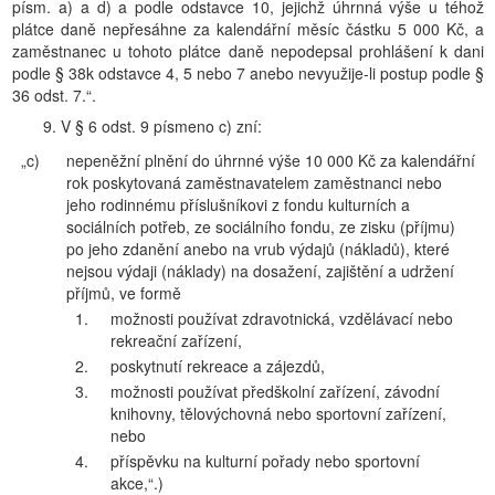
písm. a) a d) a podle odstavce 10, jejichž úhrnná výše u téhož
plátce daně nepřesáhne za kalendářní měsíc částku 5 000 Kč, a
zaměstnanec u tohoto plátce daně nepodepsal prohlášení k dani
podle § 38k odstavce 4, 5 nebo 7 anebo nevyužije-li postup podle §
36 odst. 7.“.
9. V § 6 odst. 9 písmeno c) zní:
„c)
nepeněžní plnění do úhrnné výše 10 000 Kč za kalendářní
rok poskytovaná zaměstnavatelem zaměstnanci nebo
jeho rodinnému příslušníkovi z fondu kulturních a
sociálních potřeb, ze sociálního fondu, ze zisku (příjmu)
po jeho zdanění anebo na vrub výdajů (nákladů), které
nejsou výdaji (náklady) na dosažení, zajištění a udržení
příjmů, ve formě
1.
možnosti používat zdravotnická, vzdělávací nebo
rekreační zařízení,
2.
poskytnutí rekreace a zájezdů,
3.
možnosti používat předškolní zařízení, závodní
knihovny, tělovýchovná nebo sportovní zařízení,
nebo
4.
příspěvku na kulturní pořady nebo sportovní
akce,“.)