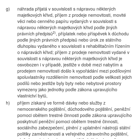
g)
náhrada přijatá v souvislosti s nápravou některých
majetkových křivd, příjem z prodeje nemovitosti, movité
věci nebo cenného papíru vydaných v souvislosti s
nápravou některých majetkových křivd podle jiných
2)
právních předpisů
, příplatek nebo příspěvek k důchodu
podle jiných právních předpisů nebo úrok ze státního
dluhopisu vydaného v souvislosti s rehabilitačním řízením
o nápravách křivd; příjem z prodeje nemovitosti vydané v
souvislosti s nápravou některých majetkových křivd je
osvobozen i v případě, jestliže v době mezi nabytím a
prodejem nemovitosti došlo k vypořádání mezi podílovými
spoluvlastníky rozdělením nemovitosti podle velikosti jejich
podílů nebo jestliže byly byty nebo nebytové prostory
vymezeny jako jednotky podle zákona upravujícího
vlastnictví bytů,
h)
příjem získaný ve formě dávky nebo služby z
nemocenského pojištění, důchodového pojištění, peněžní
pomoci obětem trestné činnosti podle zákona upravujícího
poskytnutí peněžní pomoci obětem trestné činnosti,
sociálního zabezpečení, plnění z uplatnění nástrojů státní
politiky zaměstnanosti a veřejného zdravotního pojištění,