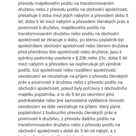
převodu majetkového podílu na transformovaném
družstvu nebo z převodu podílu na obchodní společnosti,
přesahuje-li doba mezi jejich nabytím a převodem dobu 5
let; doba 5 let mezi nabytím a převodem členských práv a
povinností k družstvu, majetkového podílu na
transformovaném družstvu nebo podílu na obchodní
společnosti se zkracuje o dobu, po kterou poplatník byl
společníkem obchodní společnosti nebo členem družstva
před přeměnou této společnosti nebo družstva; jsou-li
splněny podmínky uvedené v § 23b nebo 23c, doba 5 let
mezi nabytím a převodem se nepřerušuje při výměně
podílů, fúzi společností nebo rozdělení společnosti;
osvobození se nevztahuje na příjem z převodu členských
práv a povinností k družstvu nebo z převodu podílu na
obchodní společnosti, pokud byly pořízeny z obchodního
majetku poplatníka, a to do 5 let po ukončení jeho
podnikatelské nebo jiné samostatné výdělečné činnosti;
osvobození se dále nevztahuje na příjem, který plyne
poplatníkovi z budoucího převodu členských práv a
povinností k družstvu, z převodu dalšího podílu na
transformovaném družstvu nebo z převodu podílu na
obchodní společnosti v době do 5 let od nabytí, a z