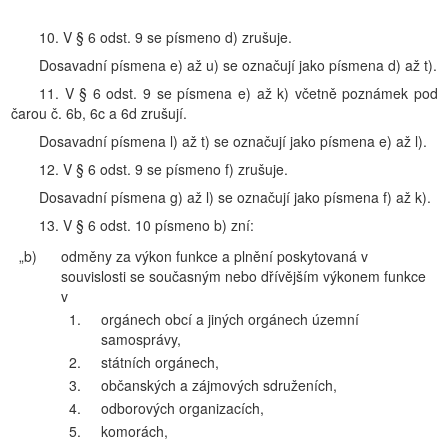
10. V § 6 odst. 9 se písmeno d) zrušuje.
Dosavadní písmena e) až u) se označují jako písmena d) až t).
11. V § 6 odst. 9 se písmena e) až k) včetně poznámek pod
čarou č. 6b, 6c a 6d zrušují.
Dosavadní písmena l) až t) se označují jako písmena e) až l).
12. V § 6 odst. 9 se písmeno f) zrušuje.
Dosavadní písmena g) až l) se označují jako písmena f) až k).
13. V § 6 odst. 10 písmeno b) zní:
„b)
odměny za výkon funkce a plnění poskytovaná v
souvislosti se současným nebo dřívějším výkonem funkce
v
1.
orgánech obcí a jiných orgánech územní
samosprávy,
2.
státních orgánech,
3.
občanských a zájmových sdruženích,
4.
odborových organizacích,
5.
komorách,