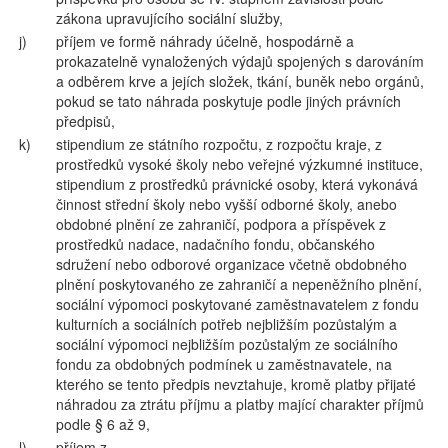
zákona upravujícího sociální služby,
j)
příjem ve formě náhrady účelně, hospodárně a
prokazatelně vynaložených výdajů spojených s darováním
a odběrem krve a jejích složek, tkání, buněk nebo orgánů,
pokud se tato náhrada poskytuje podle jiných právních
předpisů,
k)
stipendium ze státního rozpočtu, z rozpočtu kraje, z
prostředků vysoké školy nebo veřejné výzkumné instituce,
stipendium z prostředků právnické osoby, která vykonává
činnost střední školy nebo vyšší odborné školy, anebo
obdobné plnění ze zahraničí, podpora a příspěvek z
prostředků nadace, nadačního fondu, občanského
sdružení nebo odborové organizace včetně obdobného
plnění poskytovaného ze zahraničí a nepeněžního plnění,
sociální výpomoci poskytované zaměstnavatelem z fondu
kulturních a sociálních potřeb nejbližším pozůstalým a
sociální výpomoci nejbližším pozůstalým ze sociálního
fondu za obdobných podmínek u zaměstnavatele, na
kterého se tento předpis nevztahuje, kromě platby přijaté
náhradou za ztrátu příjmu a platby mající charakter příjmů
podle § 6 až 9,
l)
příjem z