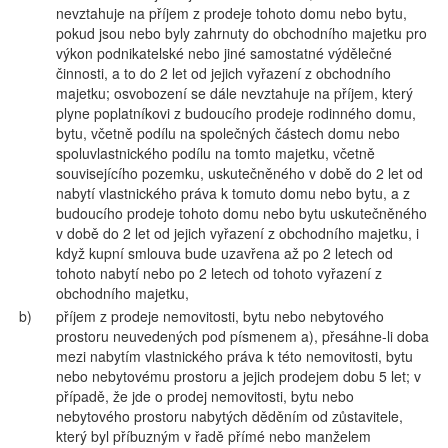
nevztahuje na příjem z prodeje tohoto domu nebo bytu,
pokud jsou nebo byly zahrnuty do obchodního majetku pro
výkon podnikatelské nebo jiné samostatné výdělečné
činnosti, a to do 2 let od jejich vyřazení z obchodního
majetku; osvobození se dále nevztahuje na příjem, který
plyne poplatníkovi z budoucího prodeje rodinného domu,
bytu, včetně podílu na společných částech domu nebo
spoluvlastnického podílu na tomto majetku, včetně
souvisejícího pozemku, uskutečněného v době do 2 let od
nabytí vlastnického práva k tomuto domu nebo bytu, a z
budoucího prodeje tohoto domu nebo bytu uskutečněného
v době do 2 let od jejich vyřazení z obchodního majetku, i
když kupní smlouva bude uzavřena až po 2 letech od
tohoto nabytí nebo po 2 letech od tohoto vyřazení z
obchodního majetku,
b)
příjem z prodeje nemovitosti, bytu nebo nebytového
prostoru neuvedených pod písmenem a), přesáhne-li doba
mezi nabytím vlastnického práva k této nemovitosti, bytu
nebo nebytovému prostoru a jejich prodejem dobu 5 let; v
případě, že jde o prodej nemovitosti, bytu nebo
nebytového prostoru nabytých děděním od zůstavitele,
který byl příbuzným v řadě přímé nebo manželem