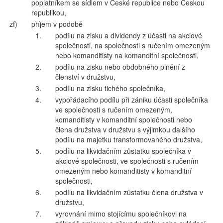
poplatníkem se sídlem v České republice nebo Českou
republikou,
zf)
příjem v podobě
1.
podílu na zisku a dividendy z účasti na akciové
společnosti, na společnosti s ručením omezeným
nebo komanditisty na komanditní společnosti,
2.
podílu na zisku nebo obdobného plnění z
členství v družstvu,
3.
podílu na zisku tichého společníka,
4.
vypořádacího podílu při zániku účasti společníka
ve společnosti s ručením omezeným,
komanditisty v komanditní společnosti nebo
člena družstva v družstvu s výjimkou dalšího
podílu na majetku transformovaného družstva,
5.
podílu na likvidačním zůstatku společníka v
akciové společnosti, ve společnosti s ručením
omezeným nebo komanditisty v komanditní
společnosti,
6.
podílu na likvidačním zůstatku člena družstva v
družstvu,
7.
vyrovnání mimo stojícímu společníkovi na