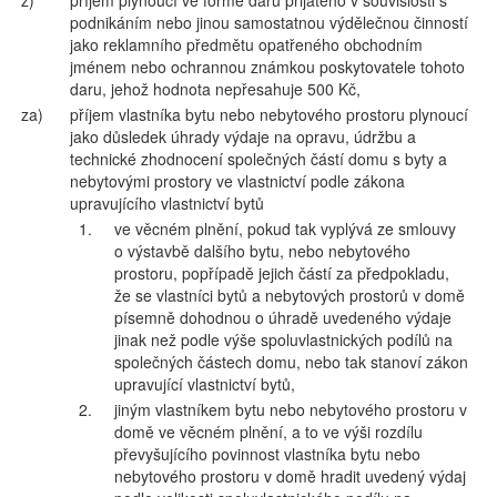
z)
příjem plynoucí ve formě daru přijatého v souvislosti s
podnikáním nebo jinou samostatnou výdělečnou činností
jako reklamního předmětu opatřeného obchodním
jménem nebo ochrannou známkou poskytovatele tohoto
daru, jehož hodnota nepřesahuje 500 Kč,
za)
příjem vlastníka bytu nebo nebytového prostoru plynoucí
jako důsledek úhrady výdaje na opravu, údržbu a
technické zhodnocení společných částí domu s byty a
nebytovými prostory ve vlastnictví podle zákona
upravujícího vlastnictví bytů
1.
ve věcném plnění, pokud tak vyplývá ze smlouvy
o výstavbě dalšího bytu, nebo nebytového
prostoru, popřípadě jejich částí za předpokladu,
že se vlastníci bytů a nebytových prostorů v domě
písemně dohodnou o úhradě uvedeného výdaje
jinak než podle výše spoluvlastnických podílů na
společných částech domu, nebo tak stanoví zákon
upravující vlastnictví bytů,
2.
jiným vlastníkem bytu nebo nebytového prostoru v
domě ve věcném plnění, a to ve výši rozdílu
převyšujícího povinnost vlastníka bytu nebo
nebytového prostoru v domě hradit uvedený výdaj