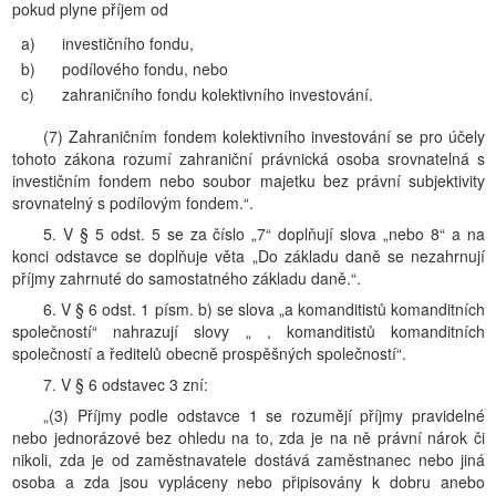
pokud plyne příjem od
a)
investičního fondu,
b)
podílového fondu, nebo
c)
zahraničního fondu kolektivního investování.
(7) Zahraničním fondem kolektivního investování se pro účely
tohoto zákona rozumí zahraniční právnická osoba srovnatelná s
investičním fondem nebo soubor majetku bez právní subjektivity
srovnatelný s podílovým fondem.“.
5. V § 5 odst. 5 se za číslo „7“ doplňují slova „nebo 8“ a na
konci odstavce se doplňuje věta „Do základu daně se nezahrnují
příjmy zahrnuté do samostatného základu daně.“.
6. V § 6 odst. 1 písm. b) se slova „a komanditistů komanditních
společností“ nahrazují slovy „ , komanditistů komanditních
společností a ředitelů obecně prospěšných společností“.
7. V § 6 odstavec 3 zní:
„(3) Příjmy podle odstavce 1 se rozumějí příjmy pravidelné
nebo jednorázové bez ohledu na to, zda je na ně právní nárok či
nikoli, zda je od zaměstnavatele dostává zaměstnanec nebo jiná
osoba a zda jsou vypláceny nebo připisovány k dobru anebo