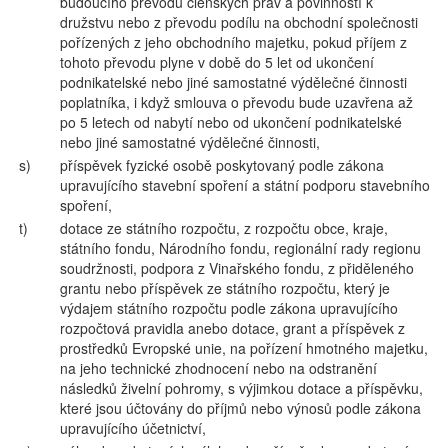
budoucího převodu členských práv a povinností k
družstvu nebo z převodu podílu na obchodní společnosti
pořízených z jeho obchodního majetku, pokud příjem z
tohoto převodu plyne v době do 5 let od ukončení
podnikatelské nebo jiné samostatné výdělečné činnosti
poplatníka, i když smlouva o převodu bude uzavřena až
po 5 letech od nabytí nebo od ukončení podnikatelské
nebo jiné samostatné výdělečné činnosti,
s)
příspěvek fyzické osobě poskytovaný podle zákona
upravujícího stavební spoření a státní podporu stavebního
spoření,
t)
dotace ze státního rozpočtu, z rozpočtu obce, kraje,
státního fondu, Národního fondu, regionální rady regionu
soudržnosti, podpora z Vinařského fondu, z přiděleného
grantu nebo příspěvek ze státního rozpočtu, který je
výdajem státního rozpočtu podle zákona upravujícího
rozpočtová pravidla anebo dotace, grant a příspěvek z
prostředků Evropské unie, na pořízení hmotného majetku,
na jeho technické zhodnocení nebo na odstranění
následků živelní pohromy, s výjimkou dotace a příspěvku,
které jsou účtovány do příjmů nebo výnosů podle zákona
upravujícího účetnictví,