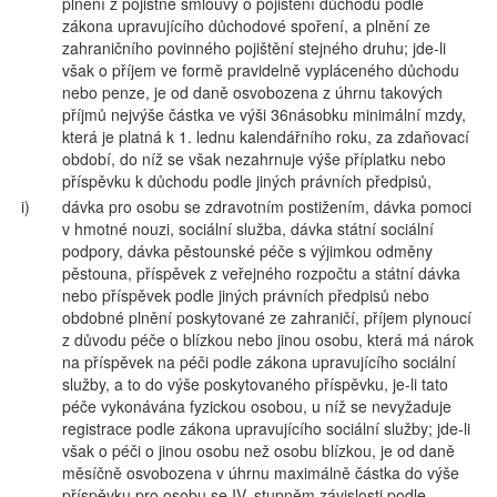
plnění z pojistné smlouvy o pojištění důchodu podle
zákona upravujícího důchodové spoření, a plnění ze
zahraničního povinného pojištění stejného druhu; jde-li
však o příjem ve formě pravidelně vypláceného důchodu
nebo penze, je od daně osvobozena z úhrnu takových
příjmů nejvýše částka ve výši 36násobku minimální mzdy,
která je platná k 1. lednu kalendářního roku, za zdaňovací
období, do níž se však nezahrnuje výše příplatku nebo
příspěvku k důchodu podle jiných právních předpisů,
i)
dávka pro osobu se zdravotním postižením, dávka pomoci
v hmotné nouzi, sociální služba, dávka státní sociální
podpory, dávka pěstounské péče s výjimkou odměny
pěstouna, příspěvek z veřejného rozpočtu a státní dávka
nebo příspěvek podle jiných právních předpisů nebo
obdobné plnění poskytované ze zahraničí, příjem plynoucí
z důvodu péče o blízkou nebo jinou osobu, která má nárok
na příspěvek na péči podle zákona upravujícího sociální
služby, a to do výše poskytovaného příspěvku, je-li tato
péče vykonávána fyzickou osobou, u níž se nevyžaduje
registrace podle zákona upravujícího sociální služby; jde-li
však o péči o jinou osobu než osobu blízkou, je od daně
měsíčně osvobozena v úhrnu maximálně částka do výše
příspěvku pro osobu se IV. stupněm závislosti podle