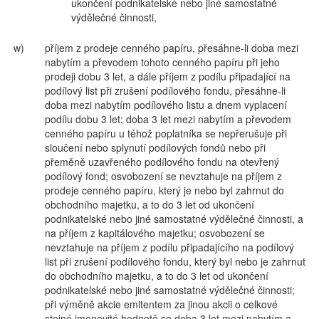
ukončení podnikatelské nebo jiné samostatné
výdělečné činnosti,
w)
příjem z prodeje cenného papíru, přesáhne-li doba mezi
nabytím a převodem tohoto cenného papíru při jeho
prodeji dobu 3 let, a dále příjem z podílu připadající na
podílový list při zrušení podílového fondu, přesáhne-li
doba mezi nabytím podílového listu a dnem vyplacení
podílu dobu 3 let; doba 3 let mezi nabytím a převodem
cenného papíru u téhož poplatníka se nepřerušuje při
sloučení nebo splynutí podílových fondů nebo při
přeměně uzavřeného podílového fondu na otevřený
podílový fond; osvobození se nevztahuje na příjem z
prodeje cenného papíru, který je nebo byl zahrnut do
obchodního majetku, a to do 3 let od ukončení
podnikatelské nebo jiné samostatné výdělečné činnosti, a
na příjem z kapitálového majetku; osvobození se
nevztahuje na příjem z podílu připadajícího na podílový
list při zrušení podílového fondu, který byl nebo je zahrnut
do obchodního majetku, a to do 3 let od ukončení
podnikatelské nebo jiné samostatné výdělečné činnosti;
při výměně akcie emitentem za jinou akcii o celkové
stejné jmenovité hodnotě se doba 3 let mezi nabytím a