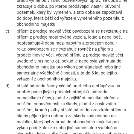
úřadu výměnou v rámci pozemkových úprav, se doba 5 let
zkracuje o dobu, po kterou prodávající vlastnil původní
pozemek, který byl vyměněn, a tato doba se započítává i
do doby, která běží od vyřazení vyměněného pozemku z
obchodního majetku,
c)
příjem z prodeje movité věci; osvobození se nevztahuje na
příjem z prodeje motorového vozidla, letadla nebo lodě,
nepřesahuje-li doba mezi nabytím a prodejem dobu 1
roku; osvobození se nevztahuje rovněž na příjem z
prodeje movité věci, včetně příjmu z prodeje movité věci
uvedené v písmenu g), pokud je nebo byla zahrnuta do
obchodního majetku pro výkon podnikatelské nebo jiné
samostatné výdělečné činnosti, a to do 5 let od jejího
vyřazení z obchodního majetku,
d)
přijatá náhrada škody včetně úmrtného a příspěvku na
pohřeb podle jiných právních předpisů, náhrada
nemajetkové újmy, plnění z pojištění majetku, plnění z
pojištění odpovědnosti za škody, plnění z cestovního
pojištění, kromě platby přijaté náhradou za ztrátu příjmu a
platby přijaté jako náhrada za škodu způsobenou na
majetku, který byl zahrnut do obchodního majetku pro
výkon podnikatelské nebo jiné samostatné výdělečné
činnosti v době vzniku škody, nebo přijaté jako náhrada za