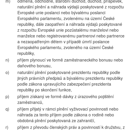
m)
odměna, odchodné, starobní důchod, důchod, příspěvek,
naturální plnění a náhrada výdajů poskytované z rozpočtu
Evropské unie poslanci nebo bývalému poslanci
Evropského parlamentu, zvolenému na území České
republiky, dále zaopatření a náhrada výdajů poskytované
z rozpočtu Evropské unie pozůstalému manželovi nebo
manželce nebo registrovanému partnerovi nebo partnerce
a nezaopatřeným dětem v případě úmrtí poslance
Evropského parlamentu, zvoleného na území České
republiky,
n)
příjem plynoucí ve formě zaměstnaneckého bonusu nebo
daňového bonusu,
o)
naturální plnění poskytované prezidentu republiky podle
jiných právních předpisů a bývalému prezidentu republiky
podle zákona upravujícího zabezpečení prezidenta
republiky po skončení funkce,
p)
příjem získaný ve formě dávky z úrazového pojištění
zaměstnanců,
q)
příjem přijatý v rámci plnění vyživovací povinnosti nebo
náhrada za tento příjem podle zákona o rodině nebo
obdobná plnění poskytovaná ze zahraničí,
r)
příjem z převodu členských práv a povinností k družstvu, z