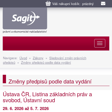
Váš nákupní košík: prázdný
Naviga
Navigace:
Úvod
»
Zákony
»
Sledování změn právních
předpisů
»
Změny předpisů podle data vydání
Změny předpisů podle data vydání
Ústava ČR, Listina základních práv a
svobod, Ústavní soud
29. 6. 2026 až 5. 7. 2026