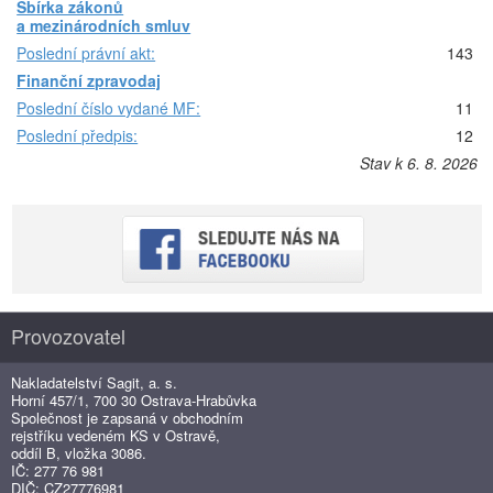
Sbírka zákonů
a mezinárodních smluv
Poslední právní akt:
143
Finanční zpravodaj
Poslední číslo vydané MF:
11
Poslední předpis:
12
Stav k 6. 8. 2026
Provozovatel
Nakladatelství Sagit, a. s.
Horní 457/1, 700 30 Ostrava-Hrabůvka
Společnost je zapsaná v obchodním
rejstříku vedeném KS v Ostravě,
oddíl B, vložka 3086.
IČ: 277 76 981
DIČ: CZ27776981