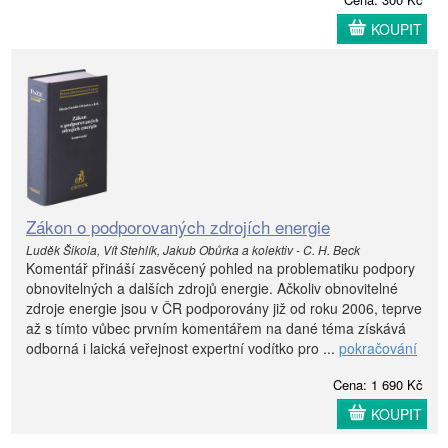
KOUPIT
Zákon o podporovaných zdrojích energie
Luděk Šikola, Vít Stehlík, Jakub Obůrka a kolektiv - C. H. Beck
Komentář přináší zasvěcený pohled na problematiku podpory
obnovitelných a dalších zdrojů energie. Ačkoliv obnovitelné
zdroje energie jsou v ČR podporovány již od roku 2006, teprve
až s tímto vůbec prvním komentářem na dané téma získává
odborná i laická veřejnost expertní vodítko pro ...
pokračování
Cena: 1 690 Kč
KOUPIT