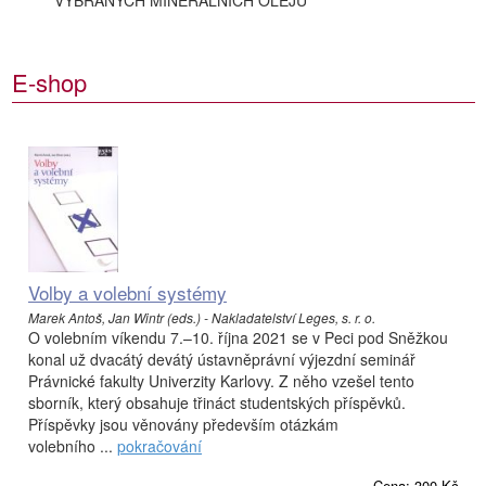
VYBRANÝCH MINERÁLNÍCH OLEJŮ
E-shop
Volby a volební systémy
Marek Antoš, Jan Wintr (eds.) - Nakladatelství Leges, s. r. o.
O volebním víkendu 7.–10. října 2021 se v Peci pod Sněžkou
konal už dvacátý devátý ústavněprávní výjezdní seminář
Právnické fakulty Univerzity Karlovy. Z něho vzešel tento
sborník, který obsahuje třináct studentských příspěvků.
Příspěvky jsou věnovány především otázkám
volebního ...
pokračování
Cena: 300 Kč