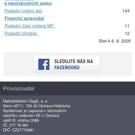
a mezinárodních smluv
Poslední právní akt:
143
Finanční zpravodaj
Poslední číslo vydané MF:
11
Poslední předpis:
12
Stav k 6. 8. 2026
Provozovatel
Nakladatelství Sagit, a. s.
Horní 457/1, 700 30 Ostrava-Hrabůvka
Společnost je zapsaná v obchodním
rejstříku vedeném KS v Ostravě,
oddíl B, vložka 3086.
IČ: 277 76 981
DIČ: CZ27776981