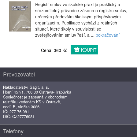
Registr smluv ve školské praxi je praktický a
srozumitelný průvodce zákona o registru smluv,
určeným především školským příspěvkovým
organizacím. Publikace vychází z reálných
situací, které školy v souvislosti se
zveřejňováním smluv řeší, a ...
pokračování
KOUPIT
Cena: 360 Kč
Provozovatel
Nakladatelství Sagit, a. s.
Horní 457/1, 700 30 Ostrava-Hrabůvka
Společnost je zapsaná v obchodním
rejstříku vedeném KS v Ostravě,
oddíl B, vložka 3086.
IČ: 277 76 981
DIČ: CZ27776981
Telefony