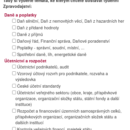
Tady si vyberte témata, ke kterým chcete dostávat týdenní
Zpravodajství:
Daně a poplatky
Daň silniční, Daň z nemovitých věcí, Daň z hazardních her
Daň z přidané hodnoty
Daně z příjmů
Daňový řád, Finanční správa, Daňové poradenství
Poplatky - správní, soudní, místní, ...
Spotřební daně, líh, energetické daně
Účetnictví a rozpočet
Účetnictví podnikatelů, audit
Vzorový účtový rozvrh pro podnikatele, rozvaha a
výsledovka
České účetní standardy
Účetnictví veřejného sektoru (obce, kraje, příspěvkové
organizace, organizační složky státu, státní fondy a další
instituce)
Rozpočet a financování územních samosprávných celků,
příspěvkových organizací, organizačních složek státu a
dalších institucí
Kontrola veřejných financí, majetek státu