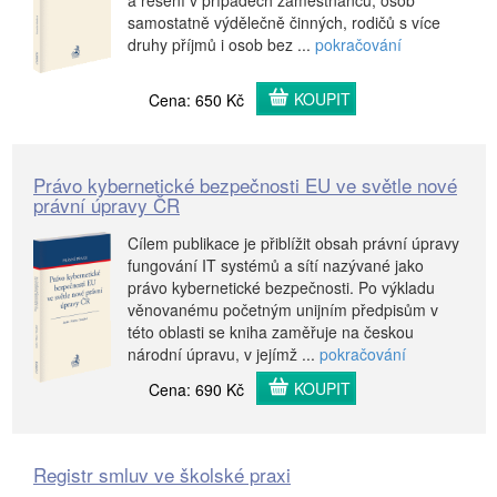
a řešení v případech zaměstnanců, osob
samostatně výdělečně činných, rodičů s více
druhy příjmů i osob bez ...
pokračování
KOUPIT
Cena: 650 Kč
Právo kybernetické bezpečnosti EU ve světle nové
právní úpravy ČR
Cílem publikace je přiblížit obsah právní úpravy
fungování IT systémů a sítí nazývané jako
právo kybernetické bezpečnosti. Po výkladu
věnovanému početným unijním předpisům v
této oblasti se kniha zaměřuje na českou
národní úpravu, v jejímž ...
pokračování
KOUPIT
Cena: 690 Kč
Registr smluv ve školské praxi