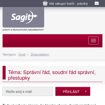
Váš nákupní košík: prázdný
Naviga
Navigace:
Úvod
»
Zpravodajství
Téma: Správní řád, soudní řád správní,
přestupky
PŘIHLÁSIT